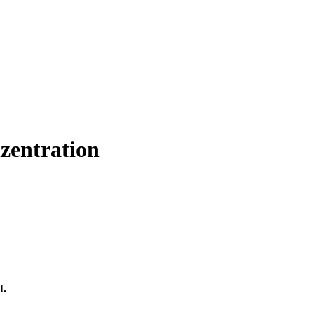
zentration
t.