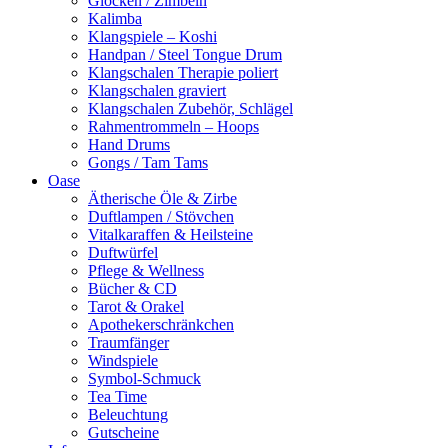
Glocken / Zimbeln
Kalimba
Klangspiele – Koshi
Handpan / Steel Tongue Drum
Klangschalen Therapie poliert
Klangschalen graviert
Klangschalen Zubehör, Schlägel
Rahmentrommeln – Hoops
Hand Drums
Gongs / Tam Tams
Oase
Ätherische Öle & Zirbe
Duftlampen / Stövchen
Vitalkaraffen & Heilsteine
Duftwürfel
Pflege & Wellness
Bücher & CD
Tarot & Orakel
Apothekerschränkchen
Traumfänger
Windspiele
Symbol-Schmuck
Tea Time
Beleuchtung
Gutscheine