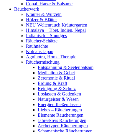
Copal, Harze & Balsame
Räucherwerk
Kräuter & Wurzeln
Hölzer & Blätter
NEU Weltenrauch Kräutergarten
Himalaya – Tibet, Indien, Nepal
Indianisch – Smudges
Räucher-Schätze
Rauhnächte
Koh aus Japan
Agnihotra, Homa Therapie
Räuchermischung
Entspannung & Seelenbalsam
Meditation & Gebet
Zeremonie & Ritual
Erdung & Kraft
Reinigung & Schutz
Loslassen & Gedenken
Naturgeister & Wesen
Energien fließen lassen
Liebes – Räucherungen
Elemente Räucherungen
Jahreskreis Räucherungen
Archetypen Räucherungen
Schamanische Räucherungen