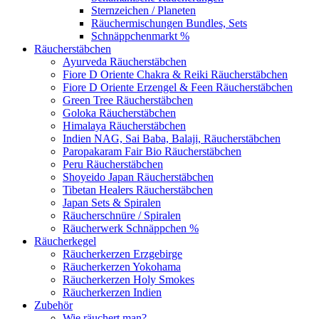
Sternzeichen / Planeten
Räuchermischungen Bundles, Sets
Schnäppchenmarkt %
Räucherstäbchen
Ayurveda Räucherstäbchen
Fiore D Oriente Chakra & Reiki Räucherstäbchen
Fiore D Oriente Erzengel & Feen Räucherstäbchen
Green Tree Räucherstäbchen
Goloka Räucherstäbchen
Himalaya Räucherstäbchen
Indien NAG, Sai Baba, Balaji, Räucherstäbchen
Paropakaram Fair Bio Räucherstäbchen
Peru Räucherstäbchen
Shoyeido Japan Räucherstäbchen
Tibetan Healers Räucherstäbchen
Japan Sets & Spiralen
Räucherschnüre / Spiralen
Räucherwerk Schnäppchen %
Räucherkegel
Räucherkerzen Erzgebirge
Räucherkerzen Yokohama
Räucherkerzen Holy Smokes
Räucherkerzen Indien
Zubehör
Wie räuchert man?