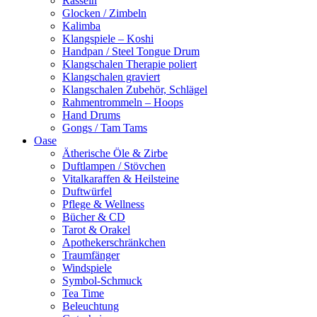
Rasseln
Glocken / Zimbeln
Kalimba
Klangspiele – Koshi
Handpan / Steel Tongue Drum
Klangschalen Therapie poliert
Klangschalen graviert
Klangschalen Zubehör, Schlägel
Rahmentrommeln – Hoops
Hand Drums
Gongs / Tam Tams
Oase
Ätherische Öle & Zirbe
Duftlampen / Stövchen
Vitalkaraffen & Heilsteine
Duftwürfel
Pflege & Wellness
Bücher & CD
Tarot & Orakel
Apothekerschränkchen
Traumfänger
Windspiele
Symbol-Schmuck
Tea Time
Beleuchtung