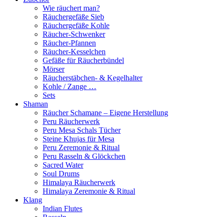
Wie räuchert man?
Räuchergefäße Sieb
Räuchergefäße Kohle
Räucher-Schwenker
Räucher-Pfannen
Räucher-Kesselchen
Gefäße für Räucherbündel
Mörser
Räucherstäbchen- & Kegelhalter
Kohle / Zange …
Sets
Shaman
Räucher Schamane – Eigene Herstellung
Peru Räucherwerk
Peru Mesa Schals Tücher
Steine Khujas für Mesa
Peru Zeremonie & Ritual
Peru Rasseln & Glöckchen
Sacred Water
Soul Drums
Himalaya Räucherwerk
Himalaya Zeremonie & Ritual
Klang
Indian Flutes