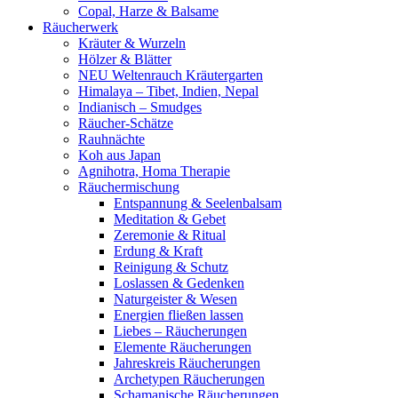
Copal, Harze & Balsame
Räucherwerk
Kräuter & Wurzeln
Hölzer & Blätter
NEU Weltenrauch Kräutergarten
Himalaya – Tibet, Indien, Nepal
Indianisch – Smudges
Räucher-Schätze
Rauhnächte
Koh aus Japan
Agnihotra, Homa Therapie
Räuchermischung
Entspannung & Seelenbalsam
Meditation & Gebet
Zeremonie & Ritual
Erdung & Kraft
Reinigung & Schutz
Loslassen & Gedenken
Naturgeister & Wesen
Energien fließen lassen
Liebes – Räucherungen
Elemente Räucherungen
Jahreskreis Räucherungen
Archetypen Räucherungen
Schamanische Räucherungen