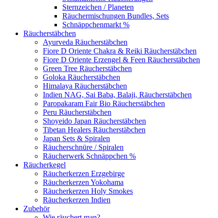
Sternzeichen / Planeten
Räuchermischungen Bundles, Sets
Schnäppchenmarkt %
Räucherstäbchen
Ayurveda Räucherstäbchen
Fiore D Oriente Chakra & Reiki Räucherstäbchen
Fiore D Oriente Erzengel & Feen Räucherstäbchen
Green Tree Räucherstäbchen
Goloka Räucherstäbchen
Himalaya Räucherstäbchen
Indien NAG, Sai Baba, Balaji, Räucherstäbchen
Paropakaram Fair Bio Räucherstäbchen
Peru Räucherstäbchen
Shoyeido Japan Räucherstäbchen
Tibetan Healers Räucherstäbchen
Japan Sets & Spiralen
Räucherschnüre / Spiralen
Räucherwerk Schnäppchen %
Räucherkegel
Räucherkerzen Erzgebirge
Räucherkerzen Yokohama
Räucherkerzen Holy Smokes
Räucherkerzen Indien
Zubehör
Wie räuchert man?