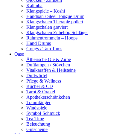
Glocken / Zimbeln
Kalimba
Klangspiele – Koshi
Handpan / Steel Tongue Drum
Klangschalen Therapie poliert
Klangschalen graviert
Klangschalen Zubehör, Schlägel
Rahmentrommeln – Hoops
Hand Drums
Gongs / Tam Tams
Oase
Ätherische Öle & Zirbe
Duftlampen / Stövchen
Vitalkaraffen & Heilsteine
Duftwürfel
Pflege & Wellness
Bücher & CD
Tarot & Orakel
Apothekerschränkchen
Traumfänger
Windspiele
Symbol-Schmuck
Tea Time
Beleuchtung
Gutscheine