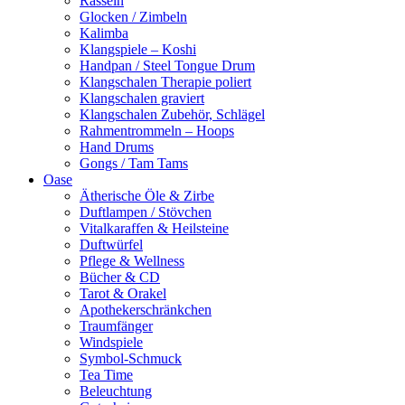
Rasseln
Glocken / Zimbeln
Kalimba
Klangspiele – Koshi
Handpan / Steel Tongue Drum
Klangschalen Therapie poliert
Klangschalen graviert
Klangschalen Zubehör, Schlägel
Rahmentrommeln – Hoops
Hand Drums
Gongs / Tam Tams
Oase
Ätherische Öle & Zirbe
Duftlampen / Stövchen
Vitalkaraffen & Heilsteine
Duftwürfel
Pflege & Wellness
Bücher & CD
Tarot & Orakel
Apothekerschränkchen
Traumfänger
Windspiele
Symbol-Schmuck
Tea Time
Beleuchtung