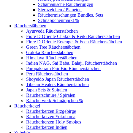
Schamanische Räucherungen
Sternzeichen / Planeten
Räuchermischungen Bundles, Sets
Schnäppchenmarkt %
Räucherstäbchen
Ayurveda Räucherstäbchen
Fiore D Oriente Chakra & Reiki Räucherstäbchen
Fiore D Oriente Erzengel & Feen Räucherstäbchen
Green Tree Räucherstäbchen
Goloka Räucherstäbchen
Himalaya Räucherstäbchen
Indien NAG, Sai Baba, Balaji, Räucherstäbchen
Paropakaram Fair Bio Räucherstäbchen
Peru Räucherstäbchen
Shoyeido Japan Räucherstäbchen
Tibetan Healers Räucherstäbchen
Japan Sets & Spiralen
Räucherschnüre / Spiralen
Räucherwerk Schnäppchen %
Räucherkegel
Räucherkerzen Erzgebirge
Räucherkerzen Yokohama
Räucherkerzen Holy Smokes
Räucherkerzen Indien
Zubehör