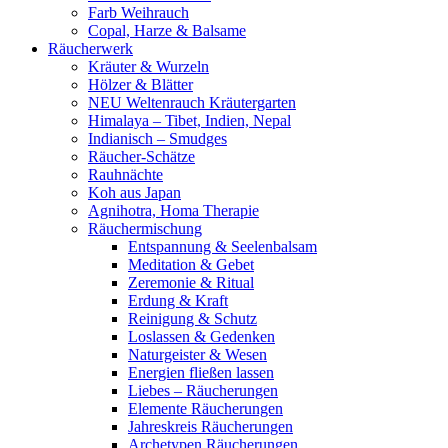
Farb Weihrauch
Copal, Harze & Balsame
Räucherwerk
Kräuter & Wurzeln
Hölzer & Blätter
NEU Weltenrauch Kräutergarten
Himalaya – Tibet, Indien, Nepal
Indianisch – Smudges
Räucher-Schätze
Rauhnächte
Koh aus Japan
Agnihotra, Homa Therapie
Räuchermischung
Entspannung & Seelenbalsam
Meditation & Gebet
Zeremonie & Ritual
Erdung & Kraft
Reinigung & Schutz
Loslassen & Gedenken
Naturgeister & Wesen
Energien fließen lassen
Liebes – Räucherungen
Elemente Räucherungen
Jahreskreis Räucherungen
Archetypen Räucherungen