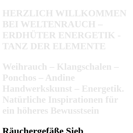
HERZLICH WILLKOMMEN
BEI WELTENRAUCH –
ERDHÜTER ENERGETIK -
TANZ DER ELEMENTE
Weihrauch – Klangschalen –
Ponchos – Andine
Handwerkskunst – Energetik.
Natürliche Inspirationen für
ein höheres Bewusstsein
Räuchergefäße Sieb