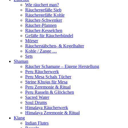
Wie räuchert man?
Räuchergefäße Sieb
Räuchergefäße Kohle
Räucher-Schwenker
Räucher-Pfannen
Räucher-Kesselchen
Gefäße für Räucherbündel
Mörser
Räucherstäbchen- & Kegelhalter
Kohle / Zange …
Sets
Shaman
Räucher Schamane – Eigene Herstellung
Peru Räucherwerk
Peru Mesa Schals Tücher
Steine Khujas für Mesa
Peru Zeremonie & Ritual
Peru Rasseln & Glöckchen
Sacred Water
Soul Drums
Himalaya Räucherwerk
Himalaya Zeremonie & Ritual
Klang
Indian Flutes