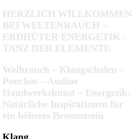
HERZLICH WILLKOMMEN
BEI WELTENRAUCH –
ERDHÜTER ENERGETIK -
TANZ DER ELEMENTE
Weihrauch – Klangschalen –
Ponchos – Andine
Handwerkskunst – Energetik.
Natürliche Inspirationen für
ein höheres Bewusstsein
Klang