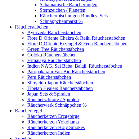
Schamanische Räucherungen
Sternzeichen / Planeten
Räuchermischungen Bundles, Sets
Schnäppchenmarkt %
Räucherstäbchen
Ayurveda Räucherstäbchen
Fiore D Oriente Chakra & Reiki Räucherstäbchen
Fiore D Oriente Erzengel & Feen Räucherstäbchen
Green Tree Räucherstäbchen
Goloka Räucherstäbchen
Himalaya Räucherstäbchen
Indien NAG, Sai Baba, Balaji, Räucherstäbchen
Paropakaram Fair Bio Räucherstäbchen
Peru Räucherstäbchen
Shoyeido Japan Räucherstäbchen
Tibetan Healers Räucherstäbchen
Japan Sets & Spiralen
Räucherschnüre / Spiralen
Räucherwerk Schnäppchen %
Räucherkegel
Räucherkerzen Erzgebirge
Räucherkerzen Yokohama
Räucherkerzen Holy Smokes
Räucherkerzen Indien
Zubehör