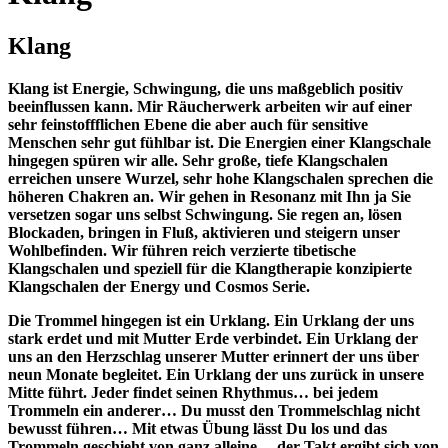
Klang
Klang ist Energie, Schwingung, die uns maßgeblich positiv
beeinflussen kann. Mir Räucherwerk arbeiten wir auf einer
sehr feinstoffflichen Ebene die aber auch für sensitive
Menschen sehr gut fühlbar ist. Die Energien einer Klangschale
hingegen spüren wir alle. Sehr große, tiefe Klangschalen
erreichen unsere Wurzel, sehr hohe Klangschalen sprechen die
höheren Chakren an. Wir gehen in Resonanz mit Ihn ja Sie
versetzen sogar uns selbst Schwingung. Sie regen an, lösen
Blockaden, bringen in Fluß, aktivieren und steigern unser
Wohlbefinden. Wir führen reich verzierte tibetische
Klangschalen und speziell für die Klangtherapie konzipierte
Klangschalen der Energy und Cosmos Serie.
Die Trommel hingegen ist ein Urklang. Ein Urklang der uns
stark erdet und mit Mutter Erde verbindet. Ein Urklang der
uns an den Herzschlag unserer Mutter erinnert der uns über
neun Monate begleitet. Ein Urklang der uns zurück in unsere
Mitte führt. Jeder findet seinen Rhythmus… bei jedem
Trommeln ein anderer… Du musst den Trommelschlag nicht
bewusst führen… Mit etwas Übung lässt Du los und das
Trommeln geschieht von ganz alleine… der Takt ergibt sich von