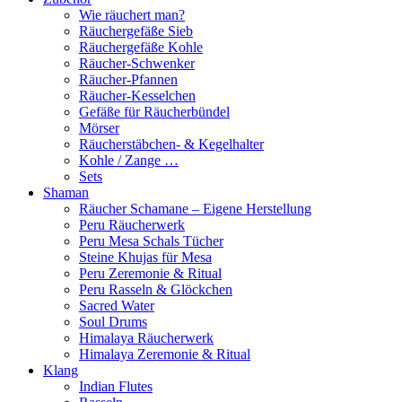
Wie räuchert man?
Räuchergefäße Sieb
Räuchergefäße Kohle
Räucher-Schwenker
Räucher-Pfannen
Räucher-Kesselchen
Gefäße für Räucherbündel
Mörser
Räucherstäbchen- & Kegelhalter
Kohle / Zange …
Sets
Shaman
Räucher Schamane – Eigene Herstellung
Peru Räucherwerk
Peru Mesa Schals Tücher
Steine Khujas für Mesa
Peru Zeremonie & Ritual
Peru Rasseln & Glöckchen
Sacred Water
Soul Drums
Himalaya Räucherwerk
Himalaya Zeremonie & Ritual
Klang
Indian Flutes