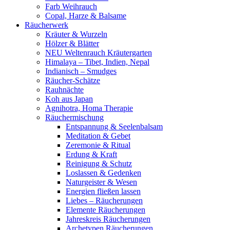
Farb Weihrauch
Copal, Harze & Balsame
Räucherwerk
Kräuter & Wurzeln
Hölzer & Blätter
NEU Weltenrauch Kräutergarten
Himalaya – Tibet, Indien, Nepal
Indianisch – Smudges
Räucher-Schätze
Rauhnächte
Koh aus Japan
Agnihotra, Homa Therapie
Räuchermischung
Entspannung & Seelenbalsam
Meditation & Gebet
Zeremonie & Ritual
Erdung & Kraft
Reinigung & Schutz
Loslassen & Gedenken
Naturgeister & Wesen
Energien fließen lassen
Liebes – Räucherungen
Elemente Räucherungen
Jahreskreis Räucherungen
Archetypen Räucherungen