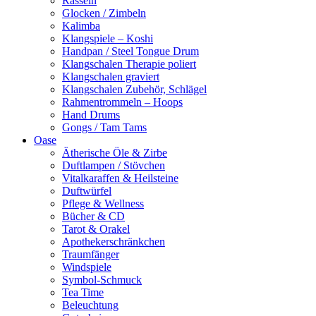
Rasseln
Glocken / Zimbeln
Kalimba
Klangspiele – Koshi
Handpan / Steel Tongue Drum
Klangschalen Therapie poliert
Klangschalen graviert
Klangschalen Zubehör, Schlägel
Rahmentrommeln – Hoops
Hand Drums
Gongs / Tam Tams
Oase
Ätherische Öle & Zirbe
Duftlampen / Stövchen
Vitalkaraffen & Heilsteine
Duftwürfel
Pflege & Wellness
Bücher & CD
Tarot & Orakel
Apothekerschränkchen
Traumfänger
Windspiele
Symbol-Schmuck
Tea Time
Beleuchtung