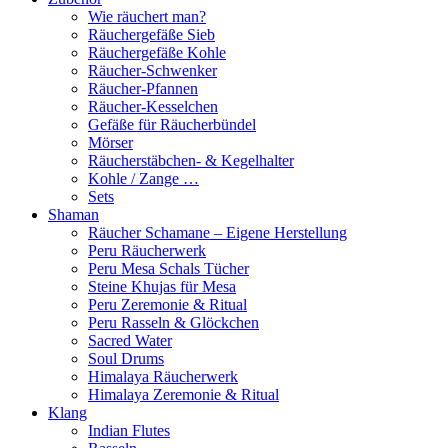
Wie räuchert man?
Räuchergefäße Sieb
Räuchergefäße Kohle
Räucher-Schwenker
Räucher-Pfannen
Räucher-Kesselchen
Gefäße für Räucherbündel
Mörser
Räucherstäbchen- & Kegelhalter
Kohle / Zange …
Sets
Shaman
Räucher Schamane – Eigene Herstellung
Peru Räucherwerk
Peru Mesa Schals Tücher
Steine Khujas für Mesa
Peru Zeremonie & Ritual
Peru Rasseln & Glöckchen
Sacred Water
Soul Drums
Himalaya Räucherwerk
Himalaya Zeremonie & Ritual
Klang
Indian Flutes