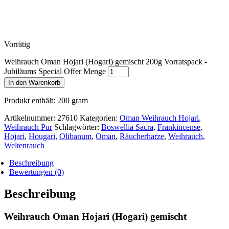
Vorrätig
Weihrauch Oman Hojari (Hogari) gemischt 200g Vorratspack -
Jubiläums Special Offer Menge
In den Warenkorb
Produkt enthält: 200
gram
Artikelnummer:
27610
Kategorien:
Oman Weihrauch Hojari
,
Weihrauch Pur
Schlagwörter:
Boswellia Sacra
,
Frankincense
,
Hojari
,
Hougari
,
Olibanum
,
Oman
,
Räucherharze
,
Weihrauch
,
Weltenrauch
Beschreibung
Bewertungen (0)
Beschreibung
Weihrauch Oman Hojari (Hogari) gemischt