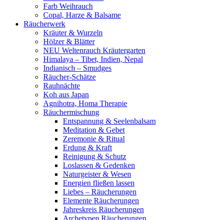
Farb Weihrauch
Copal, Harze & Balsame
Räucherwerk
Kräuter & Wurzeln
Hölzer & Blätter
NEU Weltenrauch Kräutergarten
Himalaya – Tibet, Indien, Nepal
Indianisch – Smudges
Räucher-Schätze
Rauhnächte
Koh aus Japan
Agnihotra, Homa Therapie
Räuchermischung
Entspannung & Seelenbalsam
Meditation & Gebet
Zeremonie & Ritual
Erdung & Kraft
Reinigung & Schutz
Loslassen & Gedenken
Naturgeister & Wesen
Energien fließen lassen
Liebes – Räucherungen
Elemente Räucherungen
Jahreskreis Räucherungen
Archetypen Räucherungen