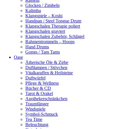
Rasseln
Glocken / Zimbeln
Kalimba
Klangspiele – Koshi
Handpan / Steel Tongue Drum
Klangschalen Therapie poliert
Klangschalen graviert
Klangschalen Zubehör, Schlägel
Rahmentrommeln – Hoops
Hand Drums
Gongs / Tam Tams
Oase
Ätherische Öle & Zirbe
Duftlampen / Stövchen
Vitalkaraffen & Heilsteine
Duftwürfel
Pflege & Wellness
Bücher & CD
Tarot & Orakel
Apothekerschränkchen
Traumfänger
Windspiele
Symbol-Schmuck
Tea Time
Beleuchtung