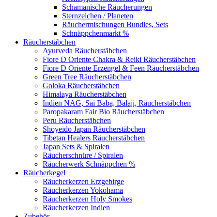
Schamanische Räucherungen
Sternzeichen / Planeten
Räuchermischungen Bundles, Sets
Schnäppchenmarkt %
Räucherstäbchen
Ayurveda Räucherstäbchen
Fiore D Oriente Chakra & Reiki Räucherstäbchen
Fiore D Oriente Erzengel & Feen Räucherstäbchen
Green Tree Räucherstäbchen
Goloka Räucherstäbchen
Himalaya Räucherstäbchen
Indien NAG, Sai Baba, Balaji, Räucherstäbchen
Paropakaram Fair Bio Räucherstäbchen
Peru Räucherstäbchen
Shoyeido Japan Räucherstäbchen
Tibetan Healers Räucherstäbchen
Japan Sets & Spiralen
Räucherschnüre / Spiralen
Räucherwerk Schnäppchen %
Räucherkegel
Räucherkerzen Erzgebirge
Räucherkerzen Yokohama
Räucherkerzen Holy Smokes
Räucherkerzen Indien
Zubehör