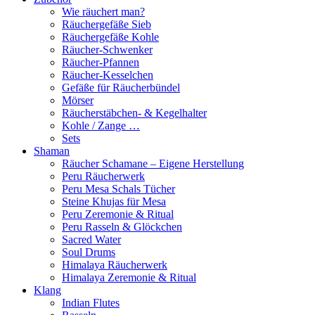
Wie räuchert man?
Räuchergefäße Sieb
Räuchergefäße Kohle
Räucher-Schwenker
Räucher-Pfannen
Räucher-Kesselchen
Gefäße für Räucherbündel
Mörser
Räucherstäbchen- & Kegelhalter
Kohle / Zange …
Sets
Shaman
Räucher Schamane – Eigene Herstellung
Peru Räucherwerk
Peru Mesa Schals Tücher
Steine Khujas für Mesa
Peru Zeremonie & Ritual
Peru Rasseln & Glöckchen
Sacred Water
Soul Drums
Himalaya Räucherwerk
Himalaya Zeremonie & Ritual
Klang
Indian Flutes