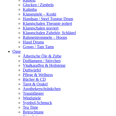
Rasseln
Glocken / Zimbeln
Kalimba
Klangspiele – Koshi
Handpan / Steel Tongue Drum
Klangschalen Therapie poliert
Klangschalen graviert
Klangschalen Zubehör, Schlägel
Rahmentrommeln – Hoops
Hand Drums
Gongs / Tam Tams
Oase
Ätherische Öle & Zirbe
Duftlampen / Stövchen
Vitalkaraffen & Heilsteine
Duftwürfel
Pflege & Wellness
Bücher & CD
Tarot & Orakel
Apothekerschränkchen
Traumfänger
Windspiele
Symbol-Schmuck
Tea Time
Beleuchtung