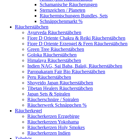
Schamanische Räucherungen
Sternzeichen / Planeten
Räuchermischungen Bundles, Sets
Schnäppchenmarkt %
Räucherstäbchen
Ayurveda Räucherstäbchen
Fiore D Oriente Chakra & Reiki Räucherstäbchen
Fiore D Oriente Erzengel & Feen Räucherstäbchen
Green Tree Räucherstäbchen
Goloka Räucherstäbchen
Himalaya Räucherstäbchen
Indien NAG, Sai Baba, Balaji, Räucherstäbchen
Paropakaram Fair Bio Räucherstäbchen
Peru Räucherstäbchen
Shoyeido Japan Räucherstäbchen
Tibetan Healers Räucherstäbchen
Japan Sets & Spiralen
Räucherschnüre / Spiralen
Räucherwerk Schnäppchen %
Räucherkegel
Räucherkerzen Erzgebirge
Räucherkerzen Yokohama
Räucherkerzen Holy Smokes
Räucherkerzen Indien
Zubehör