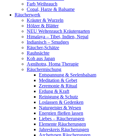
Farb Weihrauch
Copal, Harze & Balsame
Räucherwerk
Kräuter & Wurzeln
Hölzer & Blätter
NEU Weltenrauch Kräutergarten
Himalaya – Tibet, Indien, Nepal
Indianisch – Smudges
Räucher-Schätze
Rauhnächte
Koh aus Japan
Agnihotra, Homa Therapie
Räuchermischung
Entspannung & Seelenbalsam
Meditation & Gebet
Zeremonie & Ritual
Erdung & Kraft
Reinigung & Schutz
Loslassen & Gedenken
Naturgeister & Wesen
Energien fließen lassen
Liebes – Räucherungen
Elemente Räucherungen
Jahreskreis Räucherungen
Archetypen Räucherungen