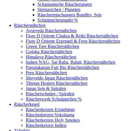
Schamanische Räucherungen
Sternzeichen / Planeten
Räuchermischungen Bundles, Sets
Schnäppchenmarkt %
Räucherstäbchen
Ayurveda Räucherstäbchen
Fiore D Oriente Chakra & Reiki Räucherstäbchen
Fiore D Oriente Erzengel & Feen Räucherstäbchen
Green Tree Räucherstäbchen
Goloka Räucherstäbchen
Himalaya Räucherstäbchen
Indien NAG, Sai Baba, Balaji, Räucherstäbchen
Paropakaram Fair Bio Räucherstäbchen
Peru Räucherstäbchen
Shoyeido Japan Räucherstäbchen
Tibetan Healers Räucherstäbchen
Japan Sets & Spiralen
Räucherschnüre / Spiralen
Räucherwerk Schnäppchen %
Räucherkegel
Räucherkerzen Erzgebirge
Räucherkerzen Yokohama
Räucherkerzen Holy Smokes
Räucherkerzen Indien
Zubehör