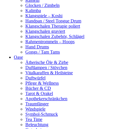
Rasseln
Glocken / Zimbeln
Kalimba
Klangspiele – Koshi
Handpan / Steel Tongue Drum
Klangschalen Therapie poliert
Klangschalen graviert
Klangschalen Zubehör, Schlägel
Rahmentrommeln – Hoops
Hand Drums
Gongs / Tam Tams
Oase
Ätherische Öle & Zirbe
Duftlampen / Stövchen
Vitalkaraffen & Heilsteine
Duftwürfel
Pflege & Wellness
Bücher & CD
Tarot & Orakel
Apothekerschränkchen
Traumfänger
Windspiele
Symbol-Schmuck
Tea Time
Beleuchtung