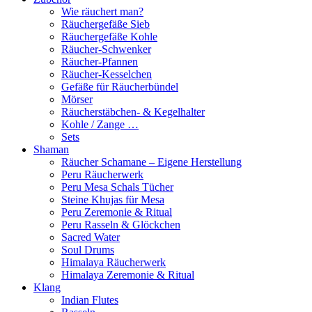
Wie räuchert man?
Räuchergefäße Sieb
Räuchergefäße Kohle
Räucher-Schwenker
Räucher-Pfannen
Räucher-Kesselchen
Gefäße für Räucherbündel
Mörser
Räucherstäbchen- & Kegelhalter
Kohle / Zange …
Sets
Shaman
Räucher Schamane – Eigene Herstellung
Peru Räucherwerk
Peru Mesa Schals Tücher
Steine Khujas für Mesa
Peru Zeremonie & Ritual
Peru Rasseln & Glöckchen
Sacred Water
Soul Drums
Himalaya Räucherwerk
Himalaya Zeremonie & Ritual
Klang
Indian Flutes