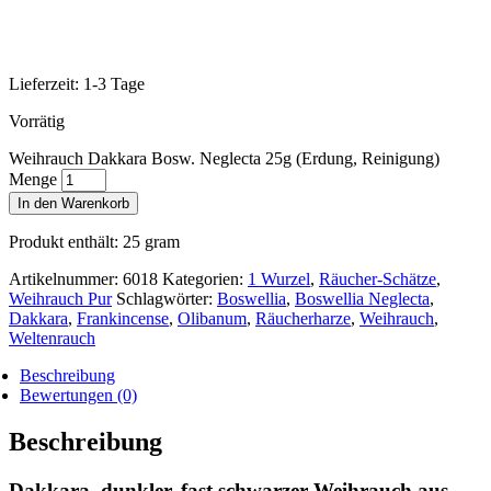
Lieferzeit:
1-3 Tage
Vorrätig
Weihrauch Dakkara Bosw. Neglecta 25g (Erdung, Reinigung)
Menge
In den Warenkorb
Produkt enthält: 25
gram
Artikelnummer:
6018
Kategorien:
1 Wurzel
,
Räucher-Schätze
,
Weihrauch Pur
Schlagwörter:
Boswellia
,
Boswellia Neglecta
,
Dakkara
,
Frankincense
,
Olibanum
,
Räucherharze
,
Weihrauch
,
Weltenrauch
Beschreibung
Bewertungen (0)
Beschreibung
Dakkara, dunkler, fast schwarzer Weihrauch aus