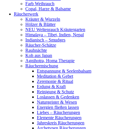
Farb Weihrauch
Copal, Harze & Balsame
Räucherwerk
Kräuter & Wurzeln
Hölzer & Blätter
NEU Weltenrauch Kräutergarten
Himalaya – Tibet, Indien, Nepal
Indianisch – Smudges
Räucher-Schätze
Rauhnächte
Koh aus Japan
Agnihotra, Homa Therapie
Räuchermischung
Entspannung & Seelenbalsam
Meditation & Gebet
Zeremonie & Ritual
Erdung & Kraft
Reinigung & Schutz
Loslassen & Gedenken
Naturgeister & Wesen
Energien fließen lassen
Liebes – Räucherungen
Elemente Räucherungen
Jahreskreis Räucherungen
Archetypen Räucherungen