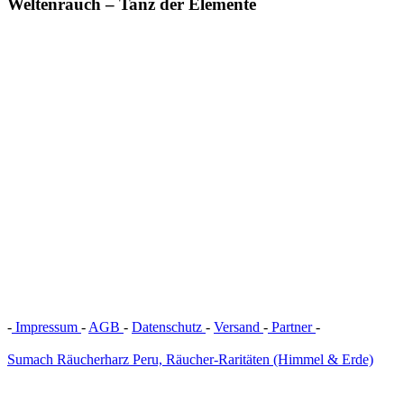
Weltenrauch – Tanz der Elemente
-
Impressum
-
AGB
-
Datenschutz
-
Versand
-
Partner
-
Vertrag
widerrufen
Sumach Räucherharz Peru, Räucher-Raritäten (Himmel & Erde)