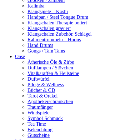
Glocken / Zimbeln
Kalimba
Klangspiele – Koshi
Handpan / Steel Tongue Drum
Klangschalen Therapie poliert
Klangschalen graviert
Klangschalen Zubehör, Schlägel
Rahmentrommeln – Hoops
Hand Drums
Gongs / Tam Tams
Oase
Ätherische Öle & Zirbe
Duftlampen / Stövchen
Vitalkaraffen & Heilsteine
Duftwürfel
Pflege & Wellness
Bücher & CD
Tarot & Orakel
Apothekerschränkchen
Traumfänger
Windspiele
Symbol-Schmuck
Tea Time
Beleuchtung
Gutscheine