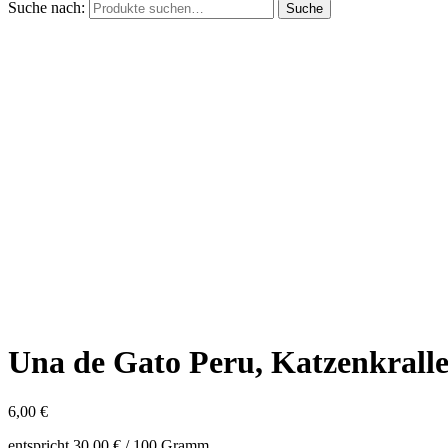
Suche nach:
Suche
Una de Gato Peru, Katzenkralle
6,00
€
entspricht
30,00
€
/
100
Gramm