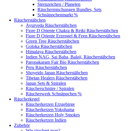
Sternzeichen / Planeten
Räuchermischungen Bundles, Sets
Schnäppchenmarkt %
Räucherstäbchen
Ayurveda Räucherstäbchen
Fiore D Oriente Chakra & Reiki Räucherstäbchen
Fiore D Oriente Erzengel & Feen Räucherstäbchen
Green Tree Räucherstäbchen
Goloka Räucherstäbchen
Himalaya Räucherstäbchen
Indien NAG, Sai Baba, Balaji, Räucherstäbchen
Paropakaram Fair Bio Räucherstäbchen
Peru Räucherstäbchen
Shoyeido Japan Räucherstäbchen
Tibetan Healers Räucherstäbchen
Japan Sets & Spiralen
Räucherschnüre / Spiralen
Räucherwerk Schnäppchen %
Räucherkegel
Räucherkerzen Erzgebirge
Räucherkerzen Yokohama
Räucherkerzen Holy Smokes
Räucherkerzen Indien
Zubehör
Wie räuchert man?