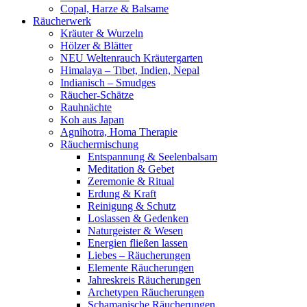
Copal, Harze & Balsame
Räucherwerk
Kräuter & Wurzeln
Hölzer & Blätter
NEU Weltenrauch Kräutergarten
Himalaya – Tibet, Indien, Nepal
Indianisch – Smudges
Räucher-Schätze
Rauhnächte
Koh aus Japan
Agnihotra, Homa Therapie
Räuchermischung
Entspannung & Seelenbalsam
Meditation & Gebet
Zeremonie & Ritual
Erdung & Kraft
Reinigung & Schutz
Loslassen & Gedenken
Naturgeister & Wesen
Energien fließen lassen
Liebes – Räucherungen
Elemente Räucherungen
Jahreskreis Räucherungen
Archetypen Räucherungen
Schamanische Räucherungen