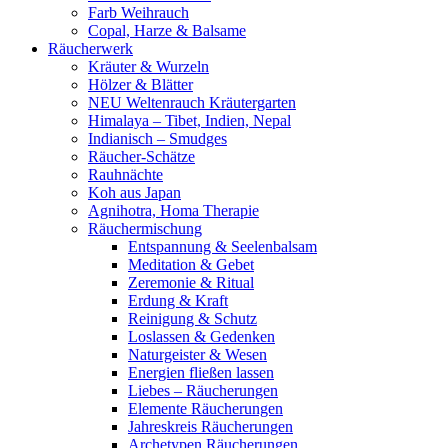
Farb Weihrauch
Copal, Harze & Balsame
Räucherwerk
Kräuter & Wurzeln
Hölzer & Blätter
NEU Weltenrauch Kräutergarten
Himalaya – Tibet, Indien, Nepal
Indianisch – Smudges
Räucher-Schätze
Rauhnächte
Koh aus Japan
Agnihotra, Homa Therapie
Räuchermischung
Entspannung & Seelenbalsam
Meditation & Gebet
Zeremonie & Ritual
Erdung & Kraft
Reinigung & Schutz
Loslassen & Gedenken
Naturgeister & Wesen
Energien fließen lassen
Liebes – Räucherungen
Elemente Räucherungen
Jahreskreis Räucherungen
Archetypen Räucherungen