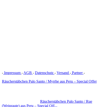
-
Impressum
-
AGB
-
Datenschutz
-
Versand
-
Partner
-
Vertrag
widerrufen
Räucherstäbchen Palo Santo / Myrrhe aus Peru – Special Offer
Räucherstäbchen Palo Santo / Rue
(Weinraute) aus Peru – Special Off...