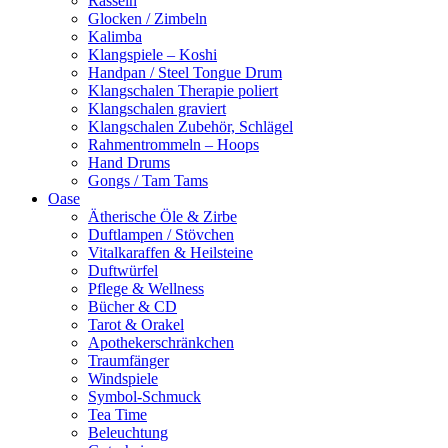
Rasseln
Glocken / Zimbeln
Kalimba
Klangspiele – Koshi
Handpan / Steel Tongue Drum
Klangschalen Therapie poliert
Klangschalen graviert
Klangschalen Zubehör, Schlägel
Rahmentrommeln – Hoops
Hand Drums
Gongs / Tam Tams
Oase
Ätherische Öle & Zirbe
Duftlampen / Stövchen
Vitalkaraffen & Heilsteine
Duftwürfel
Pflege & Wellness
Bücher & CD
Tarot & Orakel
Apothekerschränkchen
Traumfänger
Windspiele
Symbol-Schmuck
Tea Time
Beleuchtung