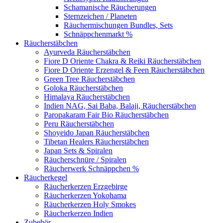
Schamanische Räucherungen
Sternzeichen / Planeten
Räuchermischungen Bundles, Sets
Schnäppchenmarkt %
Räucherstäbchen
Ayurveda Räucherstäbchen
Fiore D Oriente Chakra & Reiki Räucherstäbchen
Fiore D Oriente Erzengel & Feen Räucherstäbchen
Green Tree Räucherstäbchen
Goloka Räucherstäbchen
Himalaya Räucherstäbchen
Indien NAG, Sai Baba, Balaji, Räucherstäbchen
Paropakaram Fair Bio Räucherstäbchen
Peru Räucherstäbchen
Shoyeido Japan Räucherstäbchen
Tibetan Healers Räucherstäbchen
Japan Sets & Spiralen
Räucherschnüre / Spiralen
Räucherwerk Schnäppchen %
Räucherkegel
Räucherkerzen Erzgebirge
Räucherkerzen Yokohama
Räucherkerzen Holy Smokes
Räucherkerzen Indien
Zubehör