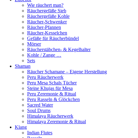
Wie räuchert man?
Räuchergefäße Sieb
Räuchergefäße Kohle
Räucher-Schwenker
Räucher-Pfannen
Räucher-Kesselchen
Gefäße für Räucherbündel
Mörser
Räucherstäbchen- & Kegelhalter
Kohle / Zange …
Sets
Shaman
Räucher Schamane – Eigene Herstellung
Peru Räucherwerk
Peru Mesa Schals Tücher
Steine Khujas für Mesa
Peru Zeremonie & Ritual
Peru Rasseln & Glöckchen
Sacred Water
Soul Drums
Himalaya Räucherwerk
Himalaya Zeremonie & Ritual
Klang
Indian Flutes