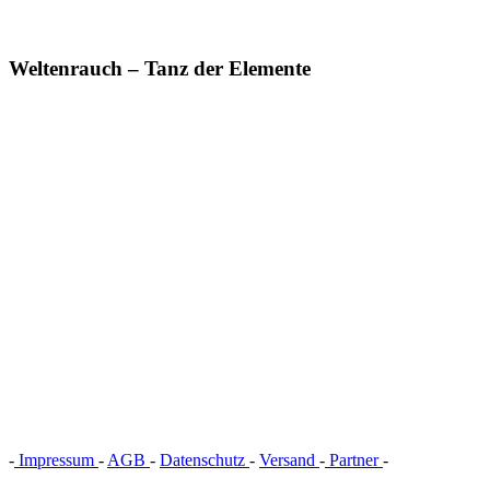
Weltenrauch – Tanz der Elemente
-
Impressum
-
AGB
-
Datenschutz
-
Versand
-
Partner
-
Vertrag
widerrufen