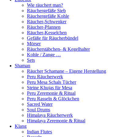
Wie räuchert man?
Räuchergefäße Sieb
Räuchergefäße Kohle
Räucher-Schwenker
Räucher-Pfannen
Räucher-Kesselchen
Gefäße für Räucherbündel
Mörser
Räucherstäbchen- & Kegelhalter
Kohle / Zange …
Sets
Shaman
Räucher Schamane – Eigene Herstellung
Peru Räucherwerk
Peru Mesa Schals Tücher
Steine Khujas für Mesa
Peru Zeremonie & Ritual
Peru Rasseln & Glöckchen
Sacred Water
Soul Drums
Himalaya Räucherwerk
Himalaya Zeremonie & Ritual
Klang
Indian Flutes