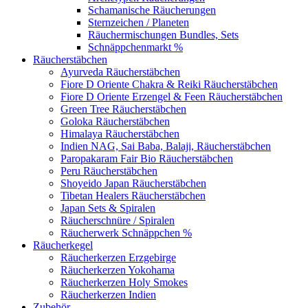
Schamanische Räucherungen
Sternzeichen / Planeten
Räuchermischungen Bundles, Sets
Schnäppchenmarkt %
Räucherstäbchen
Ayurveda Räucherstäbchen
Fiore D Oriente Chakra & Reiki Räucherstäbchen
Fiore D Oriente Erzengel & Feen Räucherstäbchen
Green Tree Räucherstäbchen
Goloka Räucherstäbchen
Himalaya Räucherstäbchen
Indien NAG, Sai Baba, Balaji, Räucherstäbchen
Paropakaram Fair Bio Räucherstäbchen
Peru Räucherstäbchen
Shoyeido Japan Räucherstäbchen
Tibetan Healers Räucherstäbchen
Japan Sets & Spiralen
Räucherschnüre / Spiralen
Räucherwerk Schnäppchen %
Räucherkegel
Räucherkerzen Erzgebirge
Räucherkerzen Yokohama
Räucherkerzen Holy Smokes
Räucherkerzen Indien
Zubehör