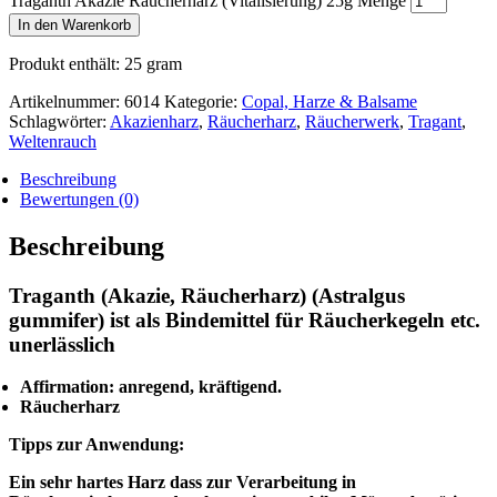
Traganth Akazie Räucherharz (Vitalisierung) 25g Menge
In den Warenkorb
Produkt enthält: 25
gram
Artikelnummer:
6014
Kategorie:
Copal, Harze & Balsame
Schlagwörter:
Akazienharz
,
Räucherharz
,
Räucherwerk
,
Tragant
,
Weltenrauch
Beschreibung
Bewertungen (0)
Beschreibung
Traganth (Akazie, Räucherharz) (Astralgus
gummifer) ist als
Bindemittel für Räucherkegeln etc.
unerlässlich
Affirmation: anregend, kräftigend.
Räucherharz
Tipps zur Anwendung:
Ein sehr hartes Harz dass zur Verarbeitung in