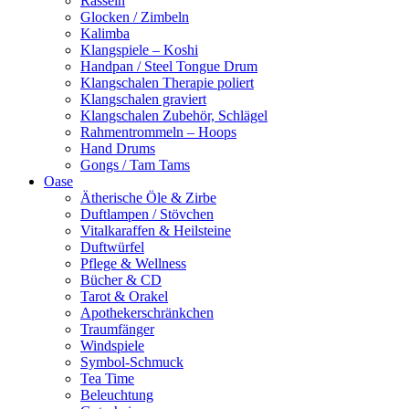
Rasseln
Glocken / Zimbeln
Kalimba
Klangspiele – Koshi
Handpan / Steel Tongue Drum
Klangschalen Therapie poliert
Klangschalen graviert
Klangschalen Zubehör, Schlägel
Rahmentrommeln – Hoops
Hand Drums
Gongs / Tam Tams
Oase
Ätherische Öle & Zirbe
Duftlampen / Stövchen
Vitalkaraffen & Heilsteine
Duftwürfel
Pflege & Wellness
Bücher & CD
Tarot & Orakel
Apothekerschränkchen
Traumfänger
Windspiele
Symbol-Schmuck
Tea Time
Beleuchtung