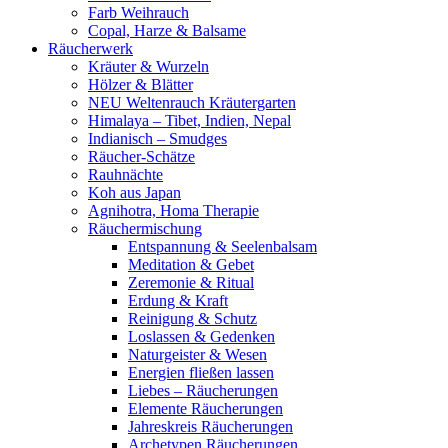
Farb Weihrauch
Copal, Harze & Balsame
Räucherwerk
Kräuter & Wurzeln
Hölzer & Blätter
NEU Weltenrauch Kräutergarten
Himalaya – Tibet, Indien, Nepal
Indianisch – Smudges
Räucher-Schätze
Rauhnächte
Koh aus Japan
Agnihotra, Homa Therapie
Räuchermischung
Entspannung & Seelenbalsam
Meditation & Gebet
Zeremonie & Ritual
Erdung & Kraft
Reinigung & Schutz
Loslassen & Gedenken
Naturgeister & Wesen
Energien fließen lassen
Liebes – Räucherungen
Elemente Räucherungen
Jahreskreis Räucherungen
Archetypen Räucherungen