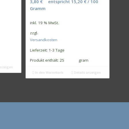
3,80
€
entspricht
15,20
€
/
100
Gramm
inkl. 19 % MwSt.
zzgl.
Versandkosten
Lieferzeit:
1-3 Tage
m
Produkt enthält: 25
gram
anzeigen
In den Warenkorb
Details anzeigen