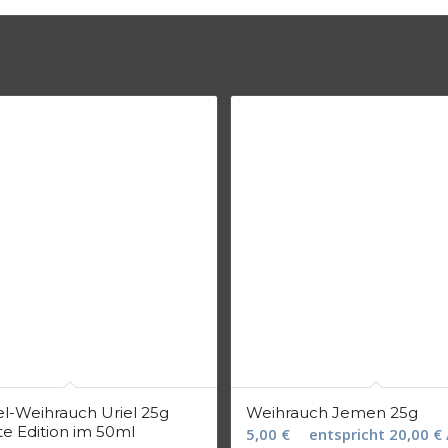
l-Weihrauch Uriel 25g
Weihrauch Jemen 25g
rte Edition im 50ml
5,00
€
entspricht
20,00
€