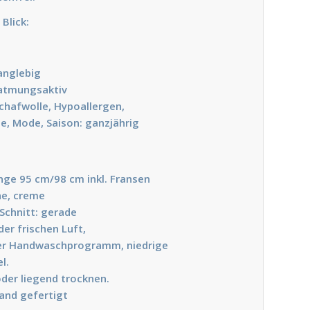
Blick:
langlebig
, atmungsaktiv
chafwolle, Hypoallergen,
e, Mode, Saison: ganzjährig
änge 95 cm/98 cm inkl. Fransen
ne, creme
Schnitt: gerade
er frischen Luft,
er Handwaschprogramm, niedrige
l.
der liegend trocknen.
Hand gefertigt