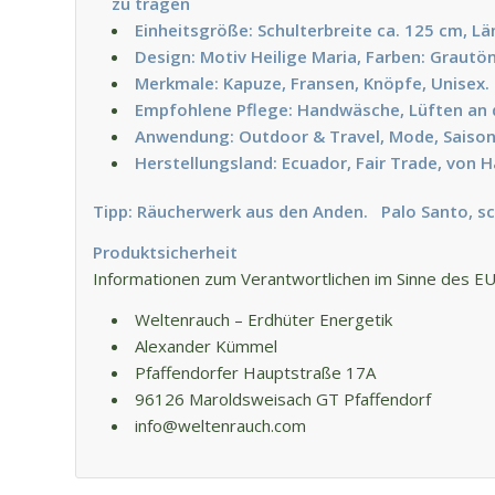
zu tragen
Einheitsgröße: Schulterbreite ca. 125 cm, L
Design: Motiv Heilige Maria, Farben: Grautö
Merkmale: Kapuze, Fransen, Knöpfe, Unisex. 
Empfohlene Pflege: Handwäsche, Lüften an d
Anwendung: Outdoor & Travel, Mode, Saison
Herstellungsland: Ecuador, Fair Trade, von 
Tipp:
Räucherwerk aus den Anden.
Palo Santo, s
Produktsicherheit
Informationen zum Verantwortlichen im Sinne des E
Weltenrauch – Erdhüter Energetik
Alexander Kümmel
Pfaffendorfer Hauptstraße 17A
96126 Maroldsweisach GT Pfaffendorf
info@weltenrauch.com