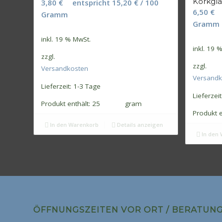
Korkgla
3,80
€
entspricht
15,20
€
/
100
6,50
€
Gramm
Gramm
inkl. 19 % MwSt.
inkl. 19 
zzgl.
zzgl.
Versandkosten
Versandk
Lieferzeit:
1-3 Tage
Lieferzeit
Produkt enthält: 25
gram
Produkt e
In den Warenkorb
Details anzeigen
In den 
ÖFFNUNGSZEITEN VOR ORT / BERATUN