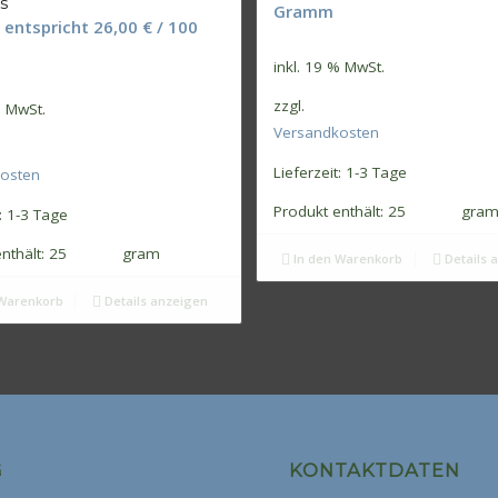
s
Gramm
entspricht
26,00
€
/
100
inkl. 19 % MwSt.
zzgl.
% MwSt.
Versandkosten
Lieferzeit:
1-3 Tage
osten
Produkt enthält: 25
gra
:
1-3 Tage
nthält: 25
gram
In den Warenkorb
Details 
Warenkorb
Details anzeigen
G
KONTAKTDATEN