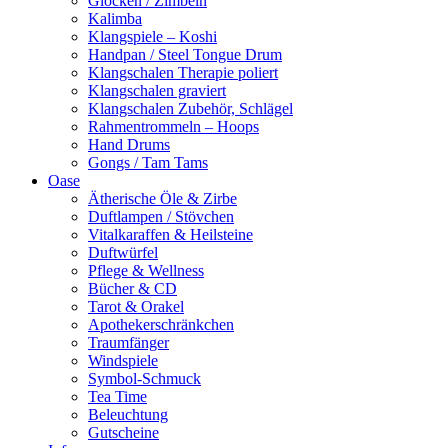
Glocken / Zimbeln
Kalimba
Klangspiele – Koshi
Handpan / Steel Tongue Drum
Klangschalen Therapie poliert
Klangschalen graviert
Klangschalen Zubehör, Schlägel
Rahmentrommeln – Hoops
Hand Drums
Gongs / Tam Tams
Oase
Ätherische Öle & Zirbe
Duftlampen / Stövchen
Vitalkaraffen & Heilsteine
Duftwürfel
Pflege & Wellness
Bücher & CD
Tarot & Orakel
Apothekerschränkchen
Traumfänger
Windspiele
Symbol-Schmuck
Tea Time
Beleuchtung
Gutscheine