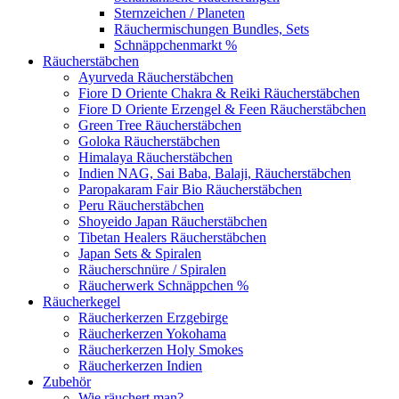
Sternzeichen / Planeten
Räuchermischungen Bundles, Sets
Schnäppchenmarkt %
Räucherstäbchen
Ayurveda Räucherstäbchen
Fiore D Oriente Chakra & Reiki Räucherstäbchen
Fiore D Oriente Erzengel & Feen Räucherstäbchen
Green Tree Räucherstäbchen
Goloka Räucherstäbchen
Himalaya Räucherstäbchen
Indien NAG, Sai Baba, Balaji, Räucherstäbchen
Paropakaram Fair Bio Räucherstäbchen
Peru Räucherstäbchen
Shoyeido Japan Räucherstäbchen
Tibetan Healers Räucherstäbchen
Japan Sets & Spiralen
Räucherschnüre / Spiralen
Räucherwerk Schnäppchen %
Räucherkegel
Räucherkerzen Erzgebirge
Räucherkerzen Yokohama
Räucherkerzen Holy Smokes
Räucherkerzen Indien
Zubehör
Wie räuchert man?