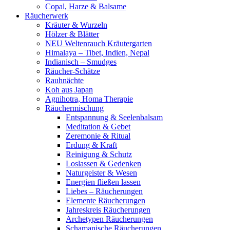
Copal, Harze & Balsame
Räucherwerk
Kräuter & Wurzeln
Hölzer & Blätter
NEU Weltenrauch Kräutergarten
Himalaya – Tibet, Indien, Nepal
Indianisch – Smudges
Räucher-Schätze
Rauhnächte
Koh aus Japan
Agnihotra, Homa Therapie
Räuchermischung
Entspannung & Seelenbalsam
Meditation & Gebet
Zeremonie & Ritual
Erdung & Kraft
Reinigung & Schutz
Loslassen & Gedenken
Naturgeister & Wesen
Energien fließen lassen
Liebes – Räucherungen
Elemente Räucherungen
Jahreskreis Räucherungen
Archetypen Räucherungen
Schamanische Räucherungen