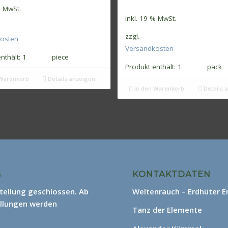
% MwSt.
inkl. 19 % MwSt.
zzgl.
osten
Versandkosten
nthält: 1
piece
Produkt enthält: 1
pack
Warenkorb
Details anzeigen
In den Warenkorb
Details 
G
KONTAKTDATEN
stellung geschlossen. Ab
Weltenrauch – Erdhüter E
llungen werden
Tanz der Elemente