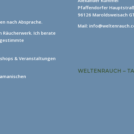
Alexander Kümmel
Pfaffendorfer Hauptstra
96126 Maroldsweisach GT
en nach Absprache.
Mail: info@weltenrauch.
ch Räucherwerk.
Ich berate
abgestimmte
shops & Veranstaltungen
WELTENRAUCH – T
hamanischen