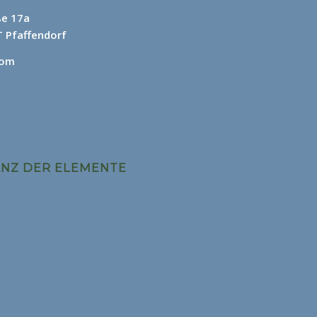
ße 17a
 Pfaffendorf
com
ANZ DER ELEMENTE