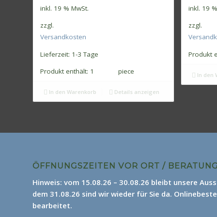
inkl. 19 % MwSt.
inkl. 19 
zzgl.
zzgl.
Versandkosten
Versandk
Lieferzeit:
1-3 Tage
Produkt e
Produkt enthält: 1
piece
In den 
In den Warenkorb
Details anzeigen
ÖFFNUNGSZEITEN VOR ORT / BERATUN
Hinweis: vom 15.08.26 – 30.08.26 bleibt unsere Aus
dem 31.08.26 sind wir wieder für Sie da.
Onlinebeste
bearbeitet.