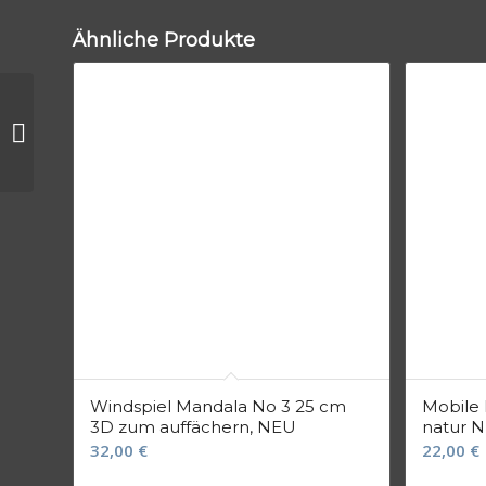
Ähnliche Produkte
Hörprobe Live via
Zoom Samstag
23.01.21, 18:00 Uhr
Windspiel Mandala No 3 25 cm
Mobile 
3D zum auffächern, NEU
natur 
32,00
€
22,00
€