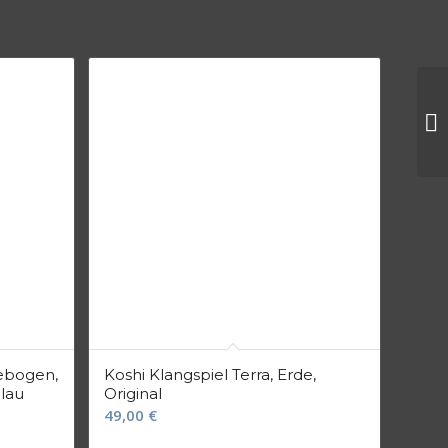
gebogen,
Koshi Klangspiel Terra, Erde,
blau
Original
49,00
€