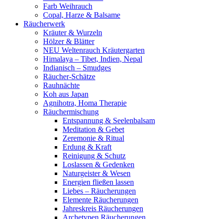
Farb Weihrauch
Copal, Harze & Balsame
Räucherwerk
Kräuter & Wurzeln
Hölzer & Blätter
NEU Weltenrauch Kräutergarten
Himalaya – Tibet, Indien, Nepal
Indianisch – Smudges
Räucher-Schätze
Rauhnächte
Koh aus Japan
Agnihotra, Homa Therapie
Räuchermischung
Entspannung & Seelenbalsam
Meditation & Gebet
Zeremonie & Ritual
Erdung & Kraft
Reinigung & Schutz
Loslassen & Gedenken
Naturgeister & Wesen
Energien fließen lassen
Liebes – Räucherungen
Elemente Räucherungen
Jahreskreis Räucherungen
Archetypen Räucherungen