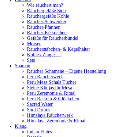
Wie räuchert man?
Räuchergefäße Sieb
Räuchergefäße Kohle
Räucher-Schwenker
Räucher-Pfannen
Räucher-Kesselchen
Gefäße für Räucherbündel
Mörser
Räucherstäbchen- & Kegelhalter
Kohle / Zange …
Sets
Shaman
Räucher Schamane – Eigene Herstellung
Peru Räucherwerk
Peru Mesa Schals Tücher
Steine Khujas für Mesa
Peru Zeremonie & Ritual
Peru Rasseln & Glöckchen
Sacred Water
Soul Drums
Himalaya Räucherwerk
Himalaya Zeremonie & Ritual
Klang
Indian Flutes