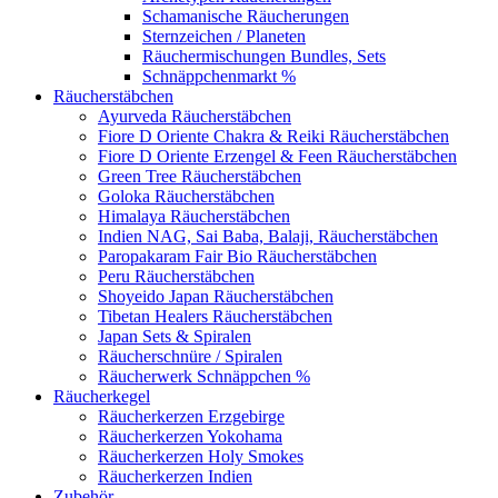
Schamanische Räucherungen
Sternzeichen / Planeten
Räuchermischungen Bundles, Sets
Schnäppchenmarkt %
Räucherstäbchen
Ayurveda Räucherstäbchen
Fiore D Oriente Chakra & Reiki Räucherstäbchen
Fiore D Oriente Erzengel & Feen Räucherstäbchen
Green Tree Räucherstäbchen
Goloka Räucherstäbchen
Himalaya Räucherstäbchen
Indien NAG, Sai Baba, Balaji, Räucherstäbchen
Paropakaram Fair Bio Räucherstäbchen
Peru Räucherstäbchen
Shoyeido Japan Räucherstäbchen
Tibetan Healers Räucherstäbchen
Japan Sets & Spiralen
Räucherschnüre / Spiralen
Räucherwerk Schnäppchen %
Räucherkegel
Räucherkerzen Erzgebirge
Räucherkerzen Yokohama
Räucherkerzen Holy Smokes
Räucherkerzen Indien
Zubehör