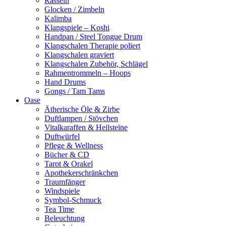
Rasseln
Glocken / Zimbeln
Kalimba
Klangspiele – Koshi
Handpan / Steel Tongue Drum
Klangschalen Therapie poliert
Klangschalen graviert
Klangschalen Zubehör, Schlägel
Rahmentrommeln – Hoops
Hand Drums
Gongs / Tam Tams
Oase
Ätherische Öle & Zirbe
Duftlampen / Stövchen
Vitalkaraffen & Heilsteine
Duftwürfel
Pflege & Wellness
Bücher & CD
Tarot & Orakel
Apothekerschränkchen
Traumfänger
Windspiele
Symbol-Schmuck
Tea Time
Beleuchtung