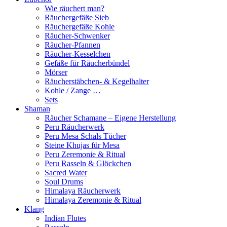
Wie räuchert man?
Räuchergefäße Sieb
Räuchergefäße Kohle
Räucher-Schwenker
Räucher-Pfannen
Räucher-Kesselchen
Gefäße für Räucherbündel
Mörser
Räucherstäbchen- & Kegelhalter
Kohle / Zange …
Sets
Shaman
Räucher Schamane – Eigene Herstellung
Peru Räucherwerk
Peru Mesa Schals Tücher
Steine Khujas für Mesa
Peru Zeremonie & Ritual
Peru Rasseln & Glöckchen
Sacred Water
Soul Drums
Himalaya Räucherwerk
Himalaya Zeremonie & Ritual
Klang
Indian Flutes