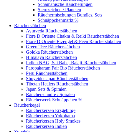
Schamanische Räucherungen
Sternzeichen / Planeten
Räuchermischungen Bundles, Sets
Schnäppchenmarkt %
Räucherstäbchen
Ayurveda Räucherstäbchen
Fiore D Oriente Chakra & Reiki Räucherstäbchen
Fiore D Oriente Erzengel & Feen Räucherstäbchen
Green Tree Räucherstäbchen
Goloka Räucherstäbchen
Himalaya Räucherstäbchen
Indien NAG, Sai Baba, Balaji, Räucherstäbchen
Paropakaram Fair Bio Räucherstäbchen
Peru Räucherstäbchen
Shoyeido Japan Räucherstäbchen
Tibetan Healers Räucherstäbchen
Japan Sets & Spiralen
Räucherschnüre / Spiralen
Räucherwerk Schnäppchen %
Räucherkegel
Räucherkerzen Erzgebirge
Räucherkerzen Yokohama
Räucherkerzen Holy Smokes
Räucherkerzen Indien
Zubehör