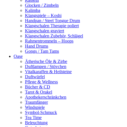
Rasseln
Glocken / Zimbeln
Kalimba
Klangspiele – Koshi
Handpan / Steel Tongue Drum
Klangschalen Therapie poliert
Klangschalen graviert
Klangschalen Zubehör, Schlägel
Rahmentrommeln – Hoops
Hand Drums
Gongs / Tam Tams
Oase
Ätherische Öle & Zirbe
Duftlampen / Stövchen
Vitalkaraffen & Heilsteine
Duftwürfel
Pflege & Wellness
Bücher & CD
Tarot & Orakel
Apothekerschränkchen
Traumfänger
Windspiele
Symbol-Schmuck
Tea Time
Beleuchtung