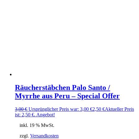
Räucherstäbchen Palo Santo /
Myrrhe aus Peru – Special Offer
3,00
€
Ursprünglicher Preis war: 3,00 €
2,50
€
Aktueller Preis
ist: 2,50 €.
Angebot!
inkl. 19 % MwSt.
zzgl.
Versandkosten