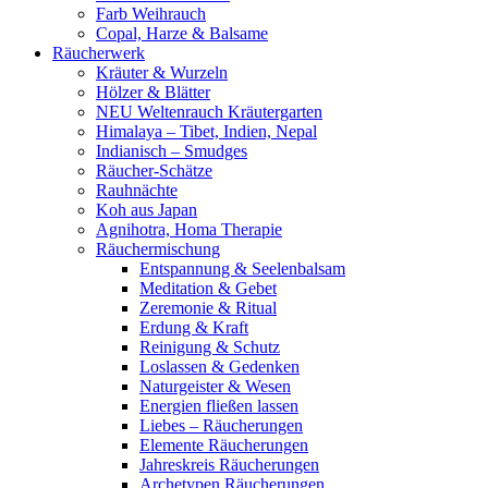
Farb Weihrauch
Copal, Harze & Balsame
Räucherwerk
Kräuter & Wurzeln
Hölzer & Blätter
NEU Weltenrauch Kräutergarten
Himalaya – Tibet, Indien, Nepal
Indianisch – Smudges
Räucher-Schätze
Rauhnächte
Koh aus Japan
Agnihotra, Homa Therapie
Räuchermischung
Entspannung & Seelenbalsam
Meditation & Gebet
Zeremonie & Ritual
Erdung & Kraft
Reinigung & Schutz
Loslassen & Gedenken
Naturgeister & Wesen
Energien fließen lassen
Liebes – Räucherungen
Elemente Räucherungen
Jahreskreis Räucherungen
Archetypen Räucherungen