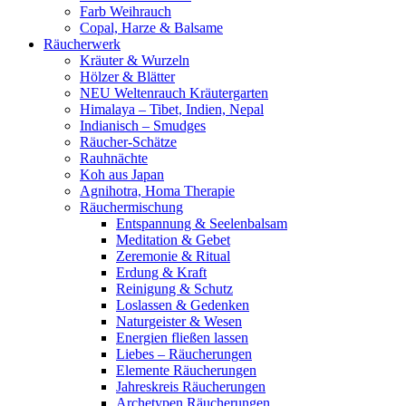
Farb Weihrauch
Copal, Harze & Balsame
Räucherwerk
Kräuter & Wurzeln
Hölzer & Blätter
NEU Weltenrauch Kräutergarten
Himalaya – Tibet, Indien, Nepal
Indianisch – Smudges
Räucher-Schätze
Rauhnächte
Koh aus Japan
Agnihotra, Homa Therapie
Räuchermischung
Entspannung & Seelenbalsam
Meditation & Gebet
Zeremonie & Ritual
Erdung & Kraft
Reinigung & Schutz
Loslassen & Gedenken
Naturgeister & Wesen
Energien fließen lassen
Liebes – Räucherungen
Elemente Räucherungen
Jahreskreis Räucherungen
Archetypen Räucherungen