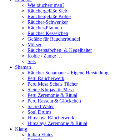
Wie räuchert man?
Räuchergefäße Sieb
Räuchergefäße Kohle
Räucher-Schwenker
Räucher-Pfannen
Räucher-Kesselchen
Gefäße für Räucherbündel
Mörser
Räucherstäbchen- & Kegelhalter
Kohle / Zange …
Sets
Shaman
Räucher Schamane – Eigene Herstellung
Peru Räucherwerk
Peru Mesa Schals Tücher
Steine Khujas für Mesa
Peru Zeremonie & Ritual
Peru Rasseln & Glöckchen
Sacred Water
Soul Drums
Himalaya Räucherwerk
Himalaya Zeremonie & Ritual
Klang
Indian Flutes