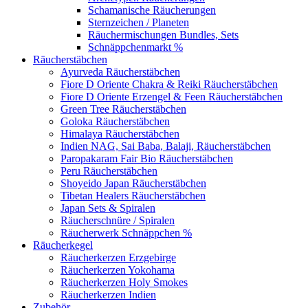
Schamanische Räucherungen
Sternzeichen / Planeten
Räuchermischungen Bundles, Sets
Schnäppchenmarkt %
Räucherstäbchen
Ayurveda Räucherstäbchen
Fiore D Oriente Chakra & Reiki Räucherstäbchen
Fiore D Oriente Erzengel & Feen Räucherstäbchen
Green Tree Räucherstäbchen
Goloka Räucherstäbchen
Himalaya Räucherstäbchen
Indien NAG, Sai Baba, Balaji, Räucherstäbchen
Paropakaram Fair Bio Räucherstäbchen
Peru Räucherstäbchen
Shoyeido Japan Räucherstäbchen
Tibetan Healers Räucherstäbchen
Japan Sets & Spiralen
Räucherschnüre / Spiralen
Räucherwerk Schnäppchen %
Räucherkegel
Räucherkerzen Erzgebirge
Räucherkerzen Yokohama
Räucherkerzen Holy Smokes
Räucherkerzen Indien
Zubehör