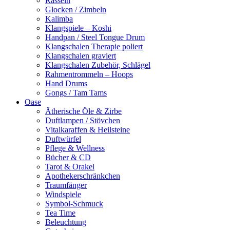
Rasseln
Glocken / Zimbeln
Kalimba
Klangspiele – Koshi
Handpan / Steel Tongue Drum
Klangschalen Therapie poliert
Klangschalen graviert
Klangschalen Zubehör, Schlägel
Rahmentrommeln – Hoops
Hand Drums
Gongs / Tam Tams
Oase
Ätherische Öle & Zirbe
Duftlampen / Stövchen
Vitalkaraffen & Heilsteine
Duftwürfel
Pflege & Wellness
Bücher & CD
Tarot & Orakel
Apothekerschränkchen
Traumfänger
Windspiele
Symbol-Schmuck
Tea Time
Beleuchtung