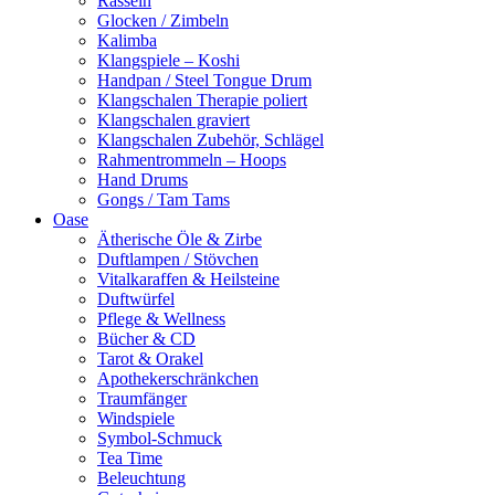
Rasseln
Glocken / Zimbeln
Kalimba
Klangspiele – Koshi
Handpan / Steel Tongue Drum
Klangschalen Therapie poliert
Klangschalen graviert
Klangschalen Zubehör, Schlägel
Rahmentrommeln – Hoops
Hand Drums
Gongs / Tam Tams
Oase
Ätherische Öle & Zirbe
Duftlampen / Stövchen
Vitalkaraffen & Heilsteine
Duftwürfel
Pflege & Wellness
Bücher & CD
Tarot & Orakel
Apothekerschränkchen
Traumfänger
Windspiele
Symbol-Schmuck
Tea Time
Beleuchtung