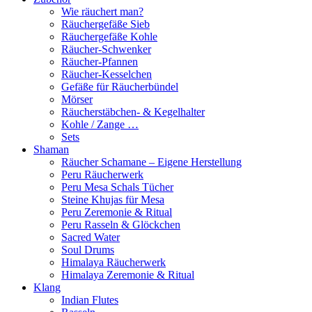
Wie räuchert man?
Räuchergefäße Sieb
Räuchergefäße Kohle
Räucher-Schwenker
Räucher-Pfannen
Räucher-Kesselchen
Gefäße für Räucherbündel
Mörser
Räucherstäbchen- & Kegelhalter
Kohle / Zange …
Sets
Shaman
Räucher Schamane – Eigene Herstellung
Peru Räucherwerk
Peru Mesa Schals Tücher
Steine Khujas für Mesa
Peru Zeremonie & Ritual
Peru Rasseln & Glöckchen
Sacred Water
Soul Drums
Himalaya Räucherwerk
Himalaya Zeremonie & Ritual
Klang
Indian Flutes