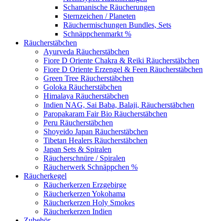
Schamanische Räucherungen
Sternzeichen / Planeten
Räuchermischungen Bundles, Sets
Schnäppchenmarkt %
Räucherstäbchen
Ayurveda Räucherstäbchen
Fiore D Oriente Chakra & Reiki Räucherstäbchen
Fiore D Oriente Erzengel & Feen Räucherstäbchen
Green Tree Räucherstäbchen
Goloka Räucherstäbchen
Himalaya Räucherstäbchen
Indien NAG, Sai Baba, Balaji, Räucherstäbchen
Paropakaram Fair Bio Räucherstäbchen
Peru Räucherstäbchen
Shoyeido Japan Räucherstäbchen
Tibetan Healers Räucherstäbchen
Japan Sets & Spiralen
Räucherschnüre / Spiralen
Räucherwerk Schnäppchen %
Räucherkegel
Räucherkerzen Erzgebirge
Räucherkerzen Yokohama
Räucherkerzen Holy Smokes
Räucherkerzen Indien
Zubehör