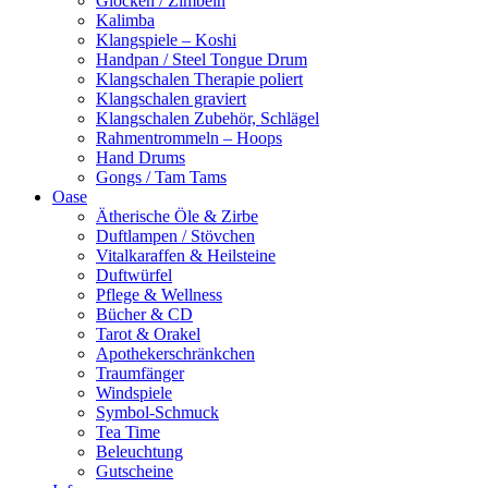
Glocken / Zimbeln
Kalimba
Klangspiele – Koshi
Handpan / Steel Tongue Drum
Klangschalen Therapie poliert
Klangschalen graviert
Klangschalen Zubehör, Schlägel
Rahmentrommeln – Hoops
Hand Drums
Gongs / Tam Tams
Oase
Ätherische Öle & Zirbe
Duftlampen / Stövchen
Vitalkaraffen & Heilsteine
Duftwürfel
Pflege & Wellness
Bücher & CD
Tarot & Orakel
Apothekerschränkchen
Traumfänger
Windspiele
Symbol-Schmuck
Tea Time
Beleuchtung
Gutscheine