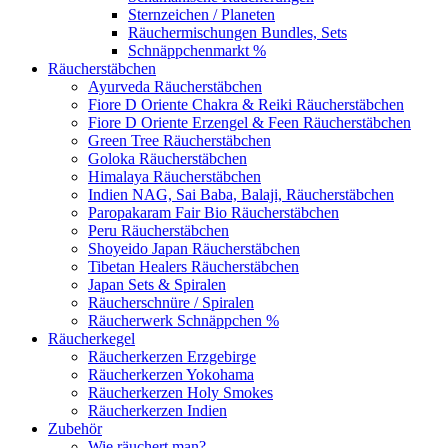
Sternzeichen / Planeten
Räuchermischungen Bundles, Sets
Schnäppchenmarkt %
Räucherstäbchen
Ayurveda Räucherstäbchen
Fiore D Oriente Chakra & Reiki Räucherstäbchen
Fiore D Oriente Erzengel & Feen Räucherstäbchen
Green Tree Räucherstäbchen
Goloka Räucherstäbchen
Himalaya Räucherstäbchen
Indien NAG, Sai Baba, Balaji, Räucherstäbchen
Paropakaram Fair Bio Räucherstäbchen
Peru Räucherstäbchen
Shoyeido Japan Räucherstäbchen
Tibetan Healers Räucherstäbchen
Japan Sets & Spiralen
Räucherschnüre / Spiralen
Räucherwerk Schnäppchen %
Räucherkegel
Räucherkerzen Erzgebirge
Räucherkerzen Yokohama
Räucherkerzen Holy Smokes
Räucherkerzen Indien
Zubehör
Wie räuchert man?