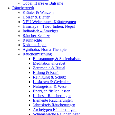
Copal, Harze & Balsame
Räucherwerk
Kräuter & Wurzeln
Hölzer & Blätter
NEU Weltenrauch Kräutergarten
Himalaya – Tibet, Indien, Nepal
Indianisch – Smudges
Räucher-Schätze
Rauhnächte
Koh aus Japan
Agnihotra, Homa Therapie
Räuchermischung
Entspannung & Seelenbalsam
Meditation & Gebet
Zeremonie & Ritual
Erdung & Kraft
Reinigung & Schutz
Loslassen & Gedenken
Naturgeister & Wesen
Energien fließen lassen
Liebes – Räucherungen
Elemente Räucherungen
Jahreskreis Räucherungen
Archetypen Räucherungen
Schamanische Räucherungen