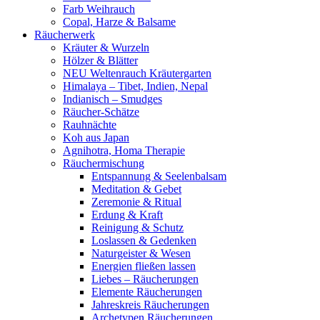
Farb Weihrauch
Copal, Harze & Balsame
Räucherwerk
Kräuter & Wurzeln
Hölzer & Blätter
NEU Weltenrauch Kräutergarten
Himalaya – Tibet, Indien, Nepal
Indianisch – Smudges
Räucher-Schätze
Rauhnächte
Koh aus Japan
Agnihotra, Homa Therapie
Räuchermischung
Entspannung & Seelenbalsam
Meditation & Gebet
Zeremonie & Ritual
Erdung & Kraft
Reinigung & Schutz
Loslassen & Gedenken
Naturgeister & Wesen
Energien fließen lassen
Liebes – Räucherungen
Elemente Räucherungen
Jahreskreis Räucherungen
Archetypen Räucherungen