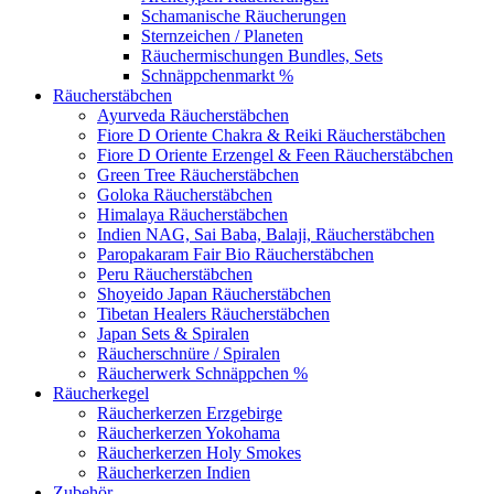
Schamanische Räucherungen
Sternzeichen / Planeten
Räuchermischungen Bundles, Sets
Schnäppchenmarkt %
Räucherstäbchen
Ayurveda Räucherstäbchen
Fiore D Oriente Chakra & Reiki Räucherstäbchen
Fiore D Oriente Erzengel & Feen Räucherstäbchen
Green Tree Räucherstäbchen
Goloka Räucherstäbchen
Himalaya Räucherstäbchen
Indien NAG, Sai Baba, Balaji, Räucherstäbchen
Paropakaram Fair Bio Räucherstäbchen
Peru Räucherstäbchen
Shoyeido Japan Räucherstäbchen
Tibetan Healers Räucherstäbchen
Japan Sets & Spiralen
Räucherschnüre / Spiralen
Räucherwerk Schnäppchen %
Räucherkegel
Räucherkerzen Erzgebirge
Räucherkerzen Yokohama
Räucherkerzen Holy Smokes
Räucherkerzen Indien
Zubehör