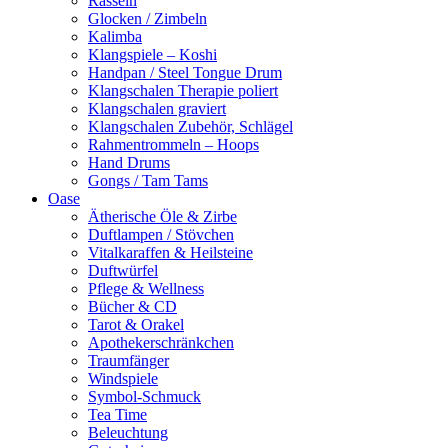
Rasseln
Glocken / Zimbeln
Kalimba
Klangspiele – Koshi
Handpan / Steel Tongue Drum
Klangschalen Therapie poliert
Klangschalen graviert
Klangschalen Zubehör, Schlägel
Rahmentrommeln – Hoops
Hand Drums
Gongs / Tam Tams
Oase
Ätherische Öle & Zirbe
Duftlampen / Stövchen
Vitalkaraffen & Heilsteine
Duftwürfel
Pflege & Wellness
Bücher & CD
Tarot & Orakel
Apothekerschränkchen
Traumfänger
Windspiele
Symbol-Schmuck
Tea Time
Beleuchtung