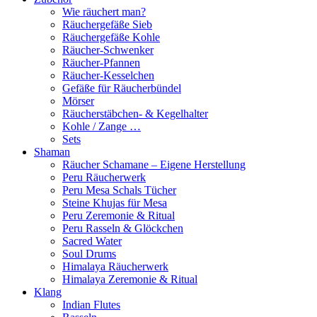
Wie räuchert man?
Räuchergefäße Sieb
Räuchergefäße Kohle
Räucher-Schwenker
Räucher-Pfannen
Räucher-Kesselchen
Gefäße für Räucherbündel
Mörser
Räucherstäbchen- & Kegelhalter
Kohle / Zange …
Sets
Shaman
Räucher Schamane – Eigene Herstellung
Peru Räucherwerk
Peru Mesa Schals Tücher
Steine Khujas für Mesa
Peru Zeremonie & Ritual
Peru Rasseln & Glöckchen
Sacred Water
Soul Drums
Himalaya Räucherwerk
Himalaya Zeremonie & Ritual
Klang
Indian Flutes