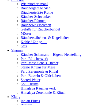
Wie räuchert man?
Räuchergefäße Sieb
Räuchergefäße Kohle
Räucher-Schwenker
Räucher-Pfannen
Räucher-Kesselchen
Gefäße für Räucherbündel
Mörser
Räucherstäbchen- & Kegelhalter
Kohle / Zange …
Sets
Shaman
Räucher Schamane – Eigene Herstellung
Peru Räucherwerk
Peru Mesa Schals Tücher
Steine Khujas für Mesa
Peru Zeremonie & Ritual
Peru Rasseln & Glöckchen
Sacred Water
Soul Drums
Himalaya Räucherwerk
Himalaya Zeremonie & Ritual
Klang
Indian Flutes