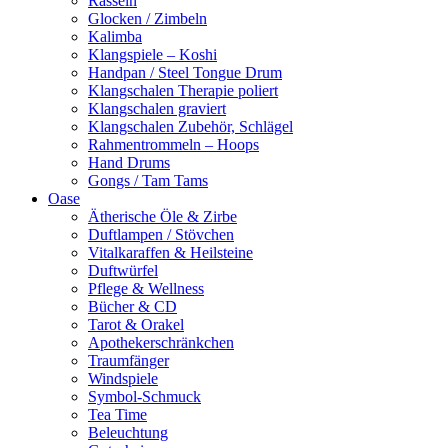
Rasseln
Glocken / Zimbeln
Kalimba
Klangspiele – Koshi
Handpan / Steel Tongue Drum
Klangschalen Therapie poliert
Klangschalen graviert
Klangschalen Zubehör, Schlägel
Rahmentrommeln – Hoops
Hand Drums
Gongs / Tam Tams
Oase
Ätherische Öle & Zirbe
Duftlampen / Stövchen
Vitalkaraffen & Heilsteine
Duftwürfel
Pflege & Wellness
Bücher & CD
Tarot & Orakel
Apothekerschränkchen
Traumfänger
Windspiele
Symbol-Schmuck
Tea Time
Beleuchtung