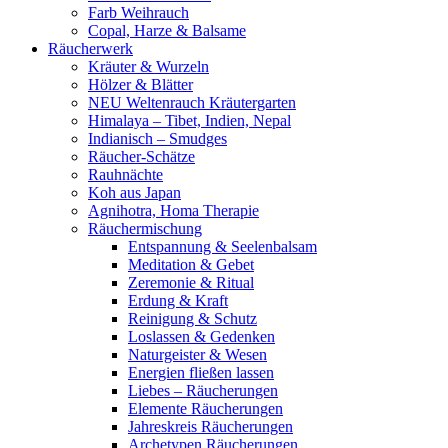
Farb Weihrauch
Copal, Harze & Balsame
Räucherwerk
Kräuter & Wurzeln
Hölzer & Blätter
NEU Weltenrauch Kräutergarten
Himalaya – Tibet, Indien, Nepal
Indianisch – Smudges
Räucher-Schätze
Rauhnächte
Koh aus Japan
Agnihotra, Homa Therapie
Räuchermischung
Entspannung & Seelenbalsam
Meditation & Gebet
Zeremonie & Ritual
Erdung & Kraft
Reinigung & Schutz
Loslassen & Gedenken
Naturgeister & Wesen
Energien fließen lassen
Liebes – Räucherungen
Elemente Räucherungen
Jahreskreis Räucherungen
Archetypen Räucherungen