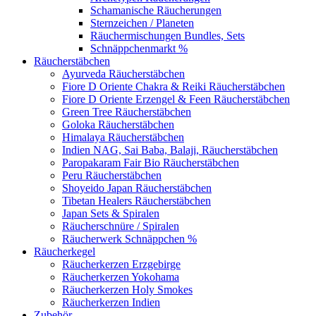
Schamanische Räucherungen
Sternzeichen / Planeten
Räuchermischungen Bundles, Sets
Schnäppchenmarkt %
Räucherstäbchen
Ayurveda Räucherstäbchen
Fiore D Oriente Chakra & Reiki Räucherstäbchen
Fiore D Oriente Erzengel & Feen Räucherstäbchen
Green Tree Räucherstäbchen
Goloka Räucherstäbchen
Himalaya Räucherstäbchen
Indien NAG, Sai Baba, Balaji, Räucherstäbchen
Paropakaram Fair Bio Räucherstäbchen
Peru Räucherstäbchen
Shoyeido Japan Räucherstäbchen
Tibetan Healers Räucherstäbchen
Japan Sets & Spiralen
Räucherschnüre / Spiralen
Räucherwerk Schnäppchen %
Räucherkegel
Räucherkerzen Erzgebirge
Räucherkerzen Yokohama
Räucherkerzen Holy Smokes
Räucherkerzen Indien
Zubehör