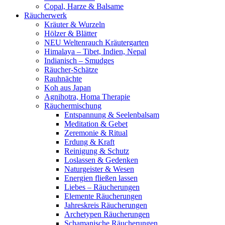
Copal, Harze & Balsame
Räucherwerk
Kräuter & Wurzeln
Hölzer & Blätter
NEU Weltenrauch Kräutergarten
Himalaya – Tibet, Indien, Nepal
Indianisch – Smudges
Räucher-Schätze
Rauhnächte
Koh aus Japan
Agnihotra, Homa Therapie
Räuchermischung
Entspannung & Seelenbalsam
Meditation & Gebet
Zeremonie & Ritual
Erdung & Kraft
Reinigung & Schutz
Loslassen & Gedenken
Naturgeister & Wesen
Energien fließen lassen
Liebes – Räucherungen
Elemente Räucherungen
Jahreskreis Räucherungen
Archetypen Räucherungen
Schamanische Räucherungen