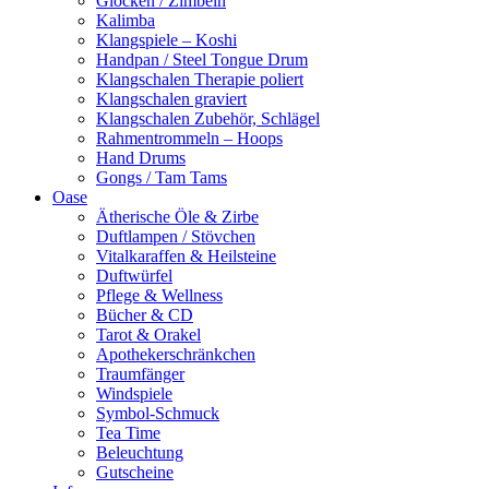
Glocken / Zimbeln
Kalimba
Klangspiele – Koshi
Handpan / Steel Tongue Drum
Klangschalen Therapie poliert
Klangschalen graviert
Klangschalen Zubehör, Schlägel
Rahmentrommeln – Hoops
Hand Drums
Gongs / Tam Tams
Oase
Ätherische Öle & Zirbe
Duftlampen / Stövchen
Vitalkaraffen & Heilsteine
Duftwürfel
Pflege & Wellness
Bücher & CD
Tarot & Orakel
Apothekerschränkchen
Traumfänger
Windspiele
Symbol-Schmuck
Tea Time
Beleuchtung
Gutscheine