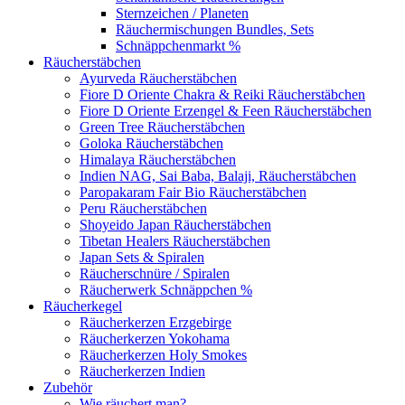
Sternzeichen / Planeten
Räuchermischungen Bundles, Sets
Schnäppchenmarkt %
Räucherstäbchen
Ayurveda Räucherstäbchen
Fiore D Oriente Chakra & Reiki Räucherstäbchen
Fiore D Oriente Erzengel & Feen Räucherstäbchen
Green Tree Räucherstäbchen
Goloka Räucherstäbchen
Himalaya Räucherstäbchen
Indien NAG, Sai Baba, Balaji, Räucherstäbchen
Paropakaram Fair Bio Räucherstäbchen
Peru Räucherstäbchen
Shoyeido Japan Räucherstäbchen
Tibetan Healers Räucherstäbchen
Japan Sets & Spiralen
Räucherschnüre / Spiralen
Räucherwerk Schnäppchen %
Räucherkegel
Räucherkerzen Erzgebirge
Räucherkerzen Yokohama
Räucherkerzen Holy Smokes
Räucherkerzen Indien
Zubehör
Wie räuchert man?