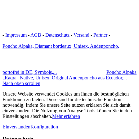
-
Impressum
-
AGB
-
Datenschutz
-
Versand
-
Partner
-
Vertrag
widerrufen
Poncho Alpaka, Diamant bordeaux, Unisex, Andenponcho,
portofrei in DE, Symbols,...
Poncho Alpaka
„Raqra“ Native, Unisex, Original Andenponcho aus Ecuador,...
Nach oben scrollen
Unsere Website verwendet Cookies um Ihnen die bestmöglichen
Funktionen zu bieten. Diese sind für die technische Funktion
notwendig. Indem Sie unsere Seite nutzen erklären Sie sich damit
einverstanden. Die Nutzung von Analyse Tools können Sie in den
Einstellungen abschalten.
Mehr erfahren
Einverstanden
Konfiguration
Datenschutz