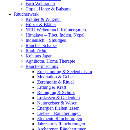
Farb Weihrauch
Copal, Harze & Balsame
Räucherwerk
Kräuter & Wurzeln
Hölzer & Blätter
NEU Weltenrauch Kräutergarten
Himalaya – Tibet, Indien, Nepal
Indianisch – Smudges
Räucher-Schätze
Rauhnächte
Koh aus Japan
Agnihotra, Homa Therapie
Räuchermischung
Entspannung & Seelenbalsam
Meditation & Gebet
Zeremonie & Ritual
Erdung & Kraft
Reinigung & Schutz
Loslassen & Gedenken
Naturgeister & Wesen
Energien fließen lassen
Liebes – Räucherungen
Elemente Räucherungen
Jahreskreis Räucherungen
Archetypen Räucherungen