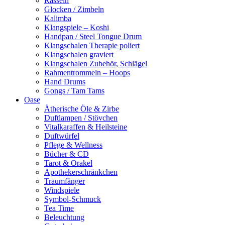
Rasseln
Glocken / Zimbeln
Kalimba
Klangspiele – Koshi
Handpan / Steel Tongue Drum
Klangschalen Therapie poliert
Klangschalen graviert
Klangschalen Zubehör, Schlägel
Rahmentrommeln – Hoops
Hand Drums
Gongs / Tam Tams
Oase
Ätherische Öle & Zirbe
Duftlampen / Stövchen
Vitalkaraffen & Heilsteine
Duftwürfel
Pflege & Wellness
Bücher & CD
Tarot & Orakel
Apothekerschränkchen
Traumfänger
Windspiele
Symbol-Schmuck
Tea Time
Beleuchtung