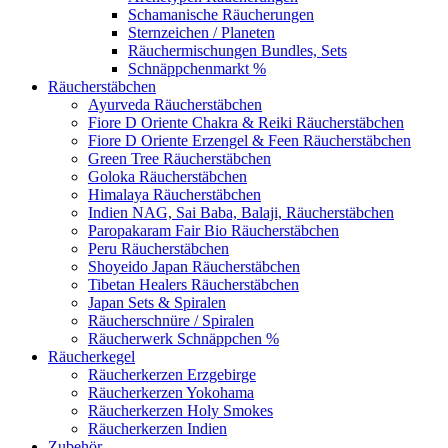
Schamanische Räucherungen
Sternzeichen / Planeten
Räuchermischungen Bundles, Sets
Schnäppchenmarkt %
Räucherstäbchen
Ayurveda Räucherstäbchen
Fiore D Oriente Chakra & Reiki Räucherstäbchen
Fiore D Oriente Erzengel & Feen Räucherstäbchen
Green Tree Räucherstäbchen
Goloka Räucherstäbchen
Himalaya Räucherstäbchen
Indien NAG, Sai Baba, Balaji, Räucherstäbchen
Paropakaram Fair Bio Räucherstäbchen
Peru Räucherstäbchen
Shoyeido Japan Räucherstäbchen
Tibetan Healers Räucherstäbchen
Japan Sets & Spiralen
Räucherschnüre / Spiralen
Räucherwerk Schnäppchen %
Räucherkegel
Räucherkerzen Erzgebirge
Räucherkerzen Yokohama
Räucherkerzen Holy Smokes
Räucherkerzen Indien
Zubehör