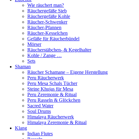
Wie räuchert man?
Räuchergefäße Sieb
Räuchergefäße Kohle
Räucher-Schwenker
Räucher-Pfannen
Räucher-Kesselchen
Gefäße für Räucherbündel
Mörser
Räucherstäbchen- & Kegelhalter
Kohle / Zange …
Sets
Shaman
Räucher Schamane – Eigene Herstellung
Peru Räucherwerk
Peru Mesa Schals Tücher
Steine Khujas für Mesa
Peru Zeremonie & Ritual
Peru Rasseln & Glöckchen
Sacred Water
Soul Drums
Himalaya Räucherwerk
Himalaya Zeremonie & Ritual
Klang
Indian Flutes