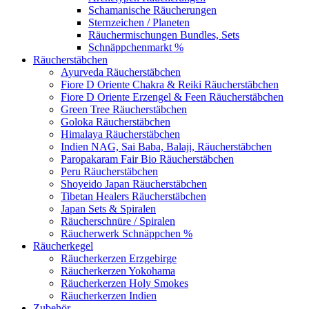
Schamanische Räucherungen
Sternzeichen / Planeten
Räuchermischungen Bundles, Sets
Schnäppchenmarkt %
Räucherstäbchen
Ayurveda Räucherstäbchen
Fiore D Oriente Chakra & Reiki Räucherstäbchen
Fiore D Oriente Erzengel & Feen Räucherstäbchen
Green Tree Räucherstäbchen
Goloka Räucherstäbchen
Himalaya Räucherstäbchen
Indien NAG, Sai Baba, Balaji, Räucherstäbchen
Paropakaram Fair Bio Räucherstäbchen
Peru Räucherstäbchen
Shoyeido Japan Räucherstäbchen
Tibetan Healers Räucherstäbchen
Japan Sets & Spiralen
Räucherschnüre / Spiralen
Räucherwerk Schnäppchen %
Räucherkegel
Räucherkerzen Erzgebirge
Räucherkerzen Yokohama
Räucherkerzen Holy Smokes
Räucherkerzen Indien
Zubehör