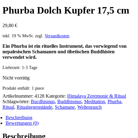
Phurba Dolch Kupfer 17,5 cm
29,80
€
inkl. 19 % MwSt.
zzgl.
Versandkosten
Ein Phurba ist ein rituelles Instrument, das vorwiegend von
nepalesischen Schamanen und tibetischen Buddhisten
verwendet wird.
Lieferzeit:
1-3 Tage
Nicht vorrätig
Produkt enthält: 1
piece
Artikelnummer:
4128
Kategorie:
Himalaya Zeremonie & Ritual
Schlagwörter:
Bucdhismus
,
Buddhismus
,
Meditation
,
Phurba
,
Ritual
,
Ritualgegenstände
,
Schamane
,
Weltenrauch
Beschreibung
Bewertungen (0)
Beschreibung