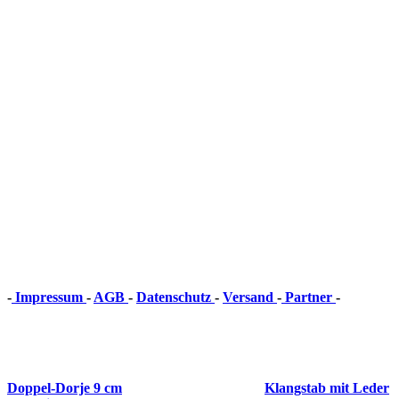
-
Impressum
-
AGB
-
Datenschutz
-
Versand
-
Partner
-
Vertrag
widerrufen
Doppel-Dorje 9 cm
Klangstab mit Leder