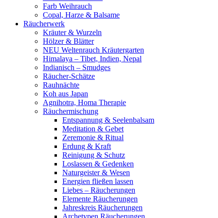
Farb Weihrauch
Copal, Harze & Balsame
Räucherwerk
Kräuter & Wurzeln
Hölzer & Blätter
NEU Weltenrauch Kräutergarten
Himalaya – Tibet, Indien, Nepal
Indianisch – Smudges
Räucher-Schätze
Rauhnächte
Koh aus Japan
Agnihotra, Homa Therapie
Räuchermischung
Entspannung & Seelenbalsam
Meditation & Gebet
Zeremonie & Ritual
Erdung & Kraft
Reinigung & Schutz
Loslassen & Gedenken
Naturgeister & Wesen
Energien fließen lassen
Liebes – Räucherungen
Elemente Räucherungen
Jahreskreis Räucherungen
Archetypen Räucherungen