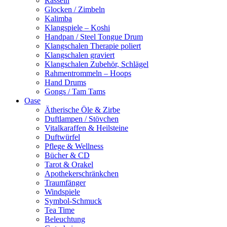
Rasseln
Glocken / Zimbeln
Kalimba
Klangspiele – Koshi
Handpan / Steel Tongue Drum
Klangschalen Therapie poliert
Klangschalen graviert
Klangschalen Zubehör, Schlägel
Rahmentrommeln – Hoops
Hand Drums
Gongs / Tam Tams
Oase
Ätherische Öle & Zirbe
Duftlampen / Stövchen
Vitalkaraffen & Heilsteine
Duftwürfel
Pflege & Wellness
Bücher & CD
Tarot & Orakel
Apothekerschränkchen
Traumfänger
Windspiele
Symbol-Schmuck
Tea Time
Beleuchtung