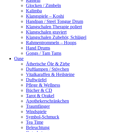
Rasseln
Glocken / Zimbeln
Kalimba
Klangspiele – Koshi
Handpan / Steel Tongue Drum
Klangschalen Therapie poliert
Klangschalen graviert
Klangschalen Zubehör, Schlägel
Rahmentrommeln – Hoops
Hand Drums
Gongs / Tam Tams
Oase
Ätherische Öle & Zirbe
Duftlampen / Stövchen
Vitalkaraffen & Heilsteine
Duftwürfel
Pflege & Wellness
Bücher & CD
Tarot & Orakel
Apothekerschränkchen
Traumfänger
Windspiele
Symbol-Schmuck
Tea Time
Beleuchtung