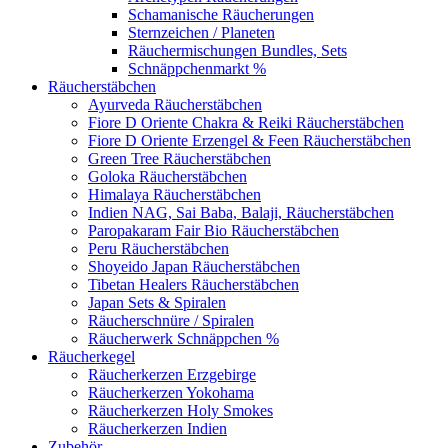
Schamanische Räucherungen
Sternzeichen / Planeten
Räuchermischungen Bundles, Sets
Schnäppchenmarkt %
Räucherstäbchen
Ayurveda Räucherstäbchen
Fiore D Oriente Chakra & Reiki Räucherstäbchen
Fiore D Oriente Erzengel & Feen Räucherstäbchen
Green Tree Räucherstäbchen
Goloka Räucherstäbchen
Himalaya Räucherstäbchen
Indien NAG, Sai Baba, Balaji, Räucherstäbchen
Paropakaram Fair Bio Räucherstäbchen
Peru Räucherstäbchen
Shoyeido Japan Räucherstäbchen
Tibetan Healers Räucherstäbchen
Japan Sets & Spiralen
Räucherschnüre / Spiralen
Räucherwerk Schnäppchen %
Räucherkegel
Räucherkerzen Erzgebirge
Räucherkerzen Yokohama
Räucherkerzen Holy Smokes
Räucherkerzen Indien
Zubehör