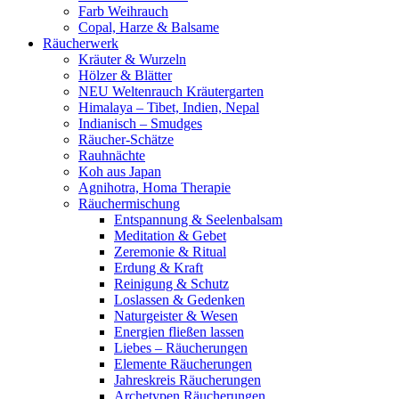
Farb Weihrauch
Copal, Harze & Balsame
Räucherwerk
Kräuter & Wurzeln
Hölzer & Blätter
NEU Weltenrauch Kräutergarten
Himalaya – Tibet, Indien, Nepal
Indianisch – Smudges
Räucher-Schätze
Rauhnächte
Koh aus Japan
Agnihotra, Homa Therapie
Räuchermischung
Entspannung & Seelenbalsam
Meditation & Gebet
Zeremonie & Ritual
Erdung & Kraft
Reinigung & Schutz
Loslassen & Gedenken
Naturgeister & Wesen
Energien fließen lassen
Liebes – Räucherungen
Elemente Räucherungen
Jahreskreis Räucherungen
Archetypen Räucherungen