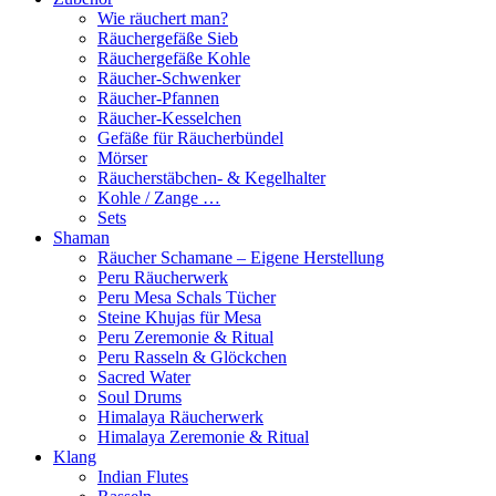
Wie räuchert man?
Räuchergefäße Sieb
Räuchergefäße Kohle
Räucher-Schwenker
Räucher-Pfannen
Räucher-Kesselchen
Gefäße für Räucherbündel
Mörser
Räucherstäbchen- & Kegelhalter
Kohle / Zange …
Sets
Shaman
Räucher Schamane – Eigene Herstellung
Peru Räucherwerk
Peru Mesa Schals Tücher
Steine Khujas für Mesa
Peru Zeremonie & Ritual
Peru Rasseln & Glöckchen
Sacred Water
Soul Drums
Himalaya Räucherwerk
Himalaya Zeremonie & Ritual
Klang
Indian Flutes