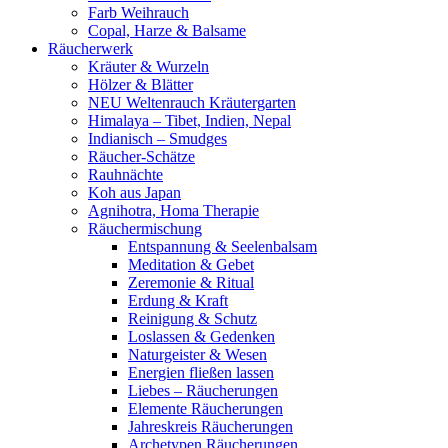
Farb Weihrauch
Copal, Harze & Balsame
Räucherwerk
Kräuter & Wurzeln
Hölzer & Blätter
NEU Weltenrauch Kräutergarten
Himalaya – Tibet, Indien, Nepal
Indianisch – Smudges
Räucher-Schätze
Rauhnächte
Koh aus Japan
Agnihotra, Homa Therapie
Räuchermischung
Entspannung & Seelenbalsam
Meditation & Gebet
Zeremonie & Ritual
Erdung & Kraft
Reinigung & Schutz
Loslassen & Gedenken
Naturgeister & Wesen
Energien fließen lassen
Liebes – Räucherungen
Elemente Räucherungen
Jahreskreis Räucherungen
Archetypen Räucherungen