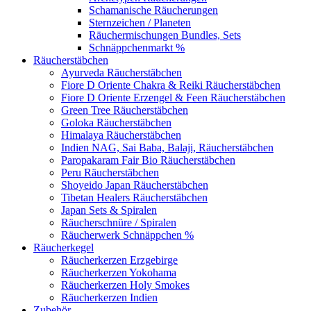
Schamanische Räucherungen
Sternzeichen / Planeten
Räuchermischungen Bundles, Sets
Schnäppchenmarkt %
Räucherstäbchen
Ayurveda Räucherstäbchen
Fiore D Oriente Chakra & Reiki Räucherstäbchen
Fiore D Oriente Erzengel & Feen Räucherstäbchen
Green Tree Räucherstäbchen
Goloka Räucherstäbchen
Himalaya Räucherstäbchen
Indien NAG, Sai Baba, Balaji, Räucherstäbchen
Paropakaram Fair Bio Räucherstäbchen
Peru Räucherstäbchen
Shoyeido Japan Räucherstäbchen
Tibetan Healers Räucherstäbchen
Japan Sets & Spiralen
Räucherschnüre / Spiralen
Räucherwerk Schnäppchen %
Räucherkegel
Räucherkerzen Erzgebirge
Räucherkerzen Yokohama
Räucherkerzen Holy Smokes
Räucherkerzen Indien
Zubehör