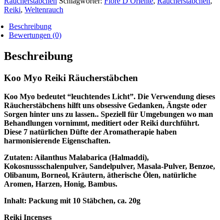
Räucherstäbchen
Schlagwörter:
Fiore D Oriente
,
Räucherstäbchen
,
Reiki
,
Weltenrauch
Beschreibung
Bewertungen (0)
Beschreibung
Koo Myo Reiki Räucherstäbchen
Koo Myo bedeutet “leuchtendes Licht”. Die Verwendung dieses
Räucherstäbchens hilft uns obsessive Gedanken, Ängste oder
Sorgen hinter uns zu lassen.. Speziell für Umgebungen wo man
Behandlungen vornimmt, meditiert oder Reiki durchführt.
Diese 7 natürlichen Düfte der Aromatherapie haben
harmonisierende Eigenschaften.
Zutaten: Ailanthus Malabarica (Halmaddi),
Kokosnussschalenpulver, Sandelpulver, Masala-Pulver, Benzoe,
Olibanum, Borneol, Kräutern, ätherische Ölen, natürliche
Aromen, Harzen, Honig, Bambus.
Inhalt: Packung mit 10 Stäbchen, ca. 20g
Reiki Incenses