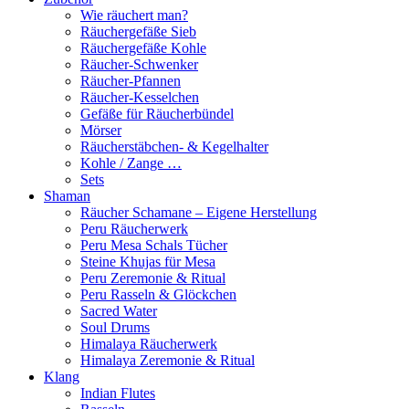
Wie räuchert man?
Räuchergefäße Sieb
Räuchergefäße Kohle
Räucher-Schwenker
Räucher-Pfannen
Räucher-Kesselchen
Gefäße für Räucherbündel
Mörser
Räucherstäbchen- & Kegelhalter
Kohle / Zange …
Sets
Shaman
Räucher Schamane – Eigene Herstellung
Peru Räucherwerk
Peru Mesa Schals Tücher
Steine Khujas für Mesa
Peru Zeremonie & Ritual
Peru Rasseln & Glöckchen
Sacred Water
Soul Drums
Himalaya Räucherwerk
Himalaya Zeremonie & Ritual
Klang
Indian Flutes