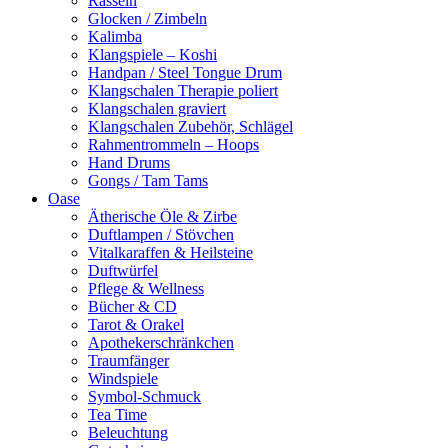
Rasseln
Glocken / Zimbeln
Kalimba
Klangspiele – Koshi
Handpan / Steel Tongue Drum
Klangschalen Therapie poliert
Klangschalen graviert
Klangschalen Zubehör, Schlägel
Rahmentrommeln – Hoops
Hand Drums
Gongs / Tam Tams
Oase
Ätherische Öle & Zirbe
Duftlampen / Stövchen
Vitalkaraffen & Heilsteine
Duftwürfel
Pflege & Wellness
Bücher & CD
Tarot & Orakel
Apothekerschränkchen
Traumfänger
Windspiele
Symbol-Schmuck
Tea Time
Beleuchtung