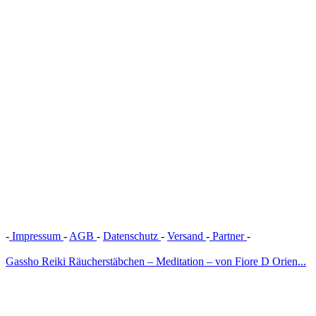
-
Impressum
-
AGB
-
Datenschutz
-
Versand
-
Partner
-
Vertrag
widerrufen
Gassho Reiki Räucherstäbchen – Meditation – von Fiore D Orien...