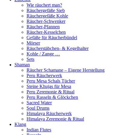
Wie räuchert man?
Räuchergefäße Sieb
Räuchergefäße Kohle
Räucher-Schwenker
Räucher-Pfannen
Räucher-Kesselchen
Gefäße für Räucherbündel
Mörser
Räucherstäbchen- & Kegelhalter
Kohle / Zange …
Sets
Shaman
Räucher Schamane – Eigene Herstellung
Peru Räucherwerk
Peru Mesa Schals Tücher
Steine Khujas für Mesa
Peru Zeremonie & Ritual
Peru Rasseln & Glöckchen
Sacred Water
Soul Drums
Himalaya Räucherwerk
Himalaya Zeremonie & Ritual
Klang
Indian Flutes