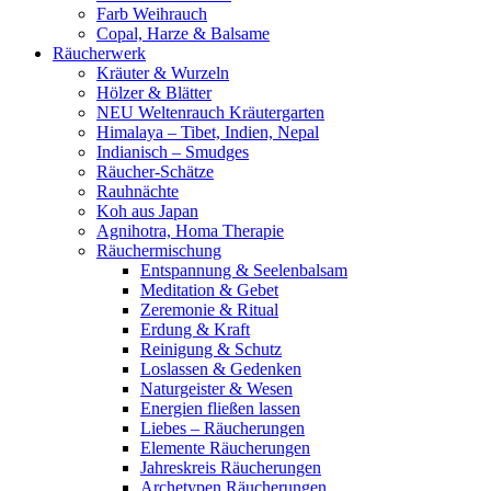
Farb Weihrauch
Copal, Harze & Balsame
Räucherwerk
Kräuter & Wurzeln
Hölzer & Blätter
NEU Weltenrauch Kräutergarten
Himalaya – Tibet, Indien, Nepal
Indianisch – Smudges
Räucher-Schätze
Rauhnächte
Koh aus Japan
Agnihotra, Homa Therapie
Räuchermischung
Entspannung & Seelenbalsam
Meditation & Gebet
Zeremonie & Ritual
Erdung & Kraft
Reinigung & Schutz
Loslassen & Gedenken
Naturgeister & Wesen
Energien fließen lassen
Liebes – Räucherungen
Elemente Räucherungen
Jahreskreis Räucherungen
Archetypen Räucherungen