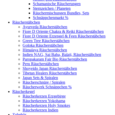
Schamanische Räucherungen
Sternzeichen / Planeten
Räuchermischungen Bundles, Sets
Schnäppchenmarkt %
Räucherstäbchen
Ayurveda Räucherstäbchen
Fiore D Oriente Chakra & Reiki Räucherstäbchen
Fiore D Oriente Erzengel & Feen Räucherstäbchen
Green Tree Räucherstäbchen
Goloka Räucherstäbchen
Himalaya Räucherstäbchen
Indien NAG, Sai Baba, Balaji, Räucherstäbchen
Paropakaram Fair Bio Räucherstäbchen
Peru Räucherstäbchen
Shoyeido Japan Räucherstäbchen
Tibetan Healers Räucherstäbchen
Japan Sets & Spiralen
Räucherschnüre / Spiralen
Räucherwerk Schnäppchen %
Räucherkegel
Räucherkerzen Erzgebirge
Räucherkerzen Yokohama
Räucherkerzen Holy Smokes
Räucherkerzen Indien
Zubehör