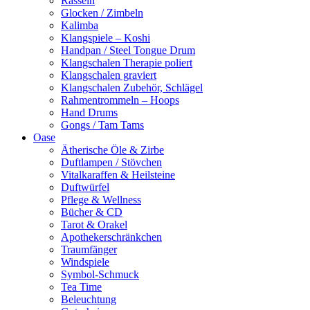
Rasseln
Glocken / Zimbeln
Kalimba
Klangspiele – Koshi
Handpan / Steel Tongue Drum
Klangschalen Therapie poliert
Klangschalen graviert
Klangschalen Zubehör, Schlägel
Rahmentrommeln – Hoops
Hand Drums
Gongs / Tam Tams
Oase
Ätherische Öle & Zirbe
Duftlampen / Stövchen
Vitalkaraffen & Heilsteine
Duftwürfel
Pflege & Wellness
Bücher & CD
Tarot & Orakel
Apothekerschränkchen
Traumfänger
Windspiele
Symbol-Schmuck
Tea Time
Beleuchtung