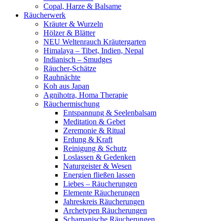
Copal, Harze & Balsame
Räucherwerk
Kräuter & Wurzeln
Hölzer & Blätter
NEU Weltenrauch Kräutergarten
Himalaya – Tibet, Indien, Nepal
Indianisch – Smudges
Räucher-Schätze
Rauhnächte
Koh aus Japan
Agnihotra, Homa Therapie
Räuchermischung
Entspannung & Seelenbalsam
Meditation & Gebet
Zeremonie & Ritual
Erdung & Kraft
Reinigung & Schutz
Loslassen & Gedenken
Naturgeister & Wesen
Energien fließen lassen
Liebes – Räucherungen
Elemente Räucherungen
Jahreskreis Räucherungen
Archetypen Räucherungen
Schamanische Räucherungen