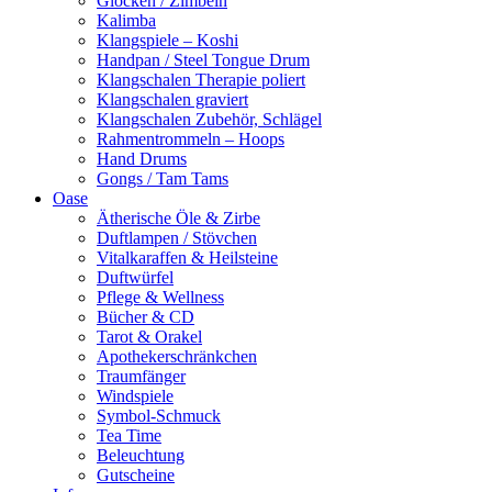
Glocken / Zimbeln
Kalimba
Klangspiele – Koshi
Handpan / Steel Tongue Drum
Klangschalen Therapie poliert
Klangschalen graviert
Klangschalen Zubehör, Schlägel
Rahmentrommeln – Hoops
Hand Drums
Gongs / Tam Tams
Oase
Ätherische Öle & Zirbe
Duftlampen / Stövchen
Vitalkaraffen & Heilsteine
Duftwürfel
Pflege & Wellness
Bücher & CD
Tarot & Orakel
Apothekerschränkchen
Traumfänger
Windspiele
Symbol-Schmuck
Tea Time
Beleuchtung
Gutscheine