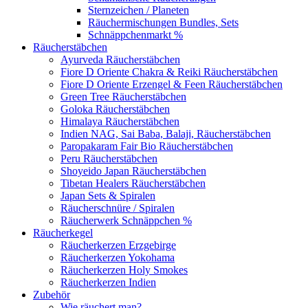
Sternzeichen / Planeten
Räuchermischungen Bundles, Sets
Schnäppchenmarkt %
Räucherstäbchen
Ayurveda Räucherstäbchen
Fiore D Oriente Chakra & Reiki Räucherstäbchen
Fiore D Oriente Erzengel & Feen Räucherstäbchen
Green Tree Räucherstäbchen
Goloka Räucherstäbchen
Himalaya Räucherstäbchen
Indien NAG, Sai Baba, Balaji, Räucherstäbchen
Paropakaram Fair Bio Räucherstäbchen
Peru Räucherstäbchen
Shoyeido Japan Räucherstäbchen
Tibetan Healers Räucherstäbchen
Japan Sets & Spiralen
Räucherschnüre / Spiralen
Räucherwerk Schnäppchen %
Räucherkegel
Räucherkerzen Erzgebirge
Räucherkerzen Yokohama
Räucherkerzen Holy Smokes
Räucherkerzen Indien
Zubehör
Wie räuchert man?