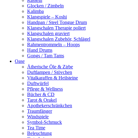
Rasseln
Glocken / Zimbeln
Kalimba
Klangspiele – Koshi
Handpan / Steel Tongue Drum
Klangschalen Therapie poliert
Klangschalen graviert
Klangschalen Zubehör, Schlägel
Rahmentrommeln – Hoops
Hand Drums
Gongs / Tam Tams
Oase
Ätherische Öle & Zirbe
Duftlampen / Stövchen
Vitalkaraffen & Heilsteine
Duftwürfel
Pflege & Wellness
Bücher & CD
Tarot & Orakel
Apothekerschränkchen
Traumfänger
Windspiele
Symbol-Schmuck
Tea Time
Beleuchtung