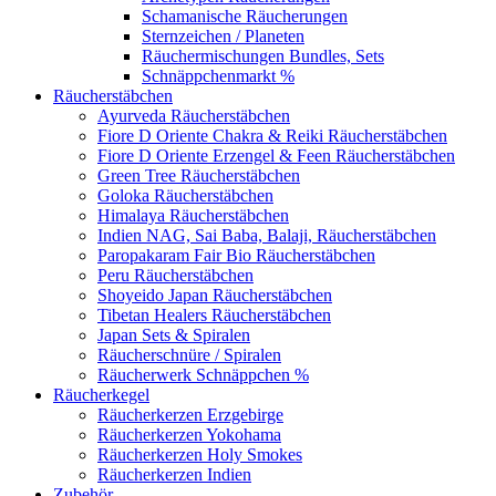
Schamanische Räucherungen
Sternzeichen / Planeten
Räuchermischungen Bundles, Sets
Schnäppchenmarkt %
Räucherstäbchen
Ayurveda Räucherstäbchen
Fiore D Oriente Chakra & Reiki Räucherstäbchen
Fiore D Oriente Erzengel & Feen Räucherstäbchen
Green Tree Räucherstäbchen
Goloka Räucherstäbchen
Himalaya Räucherstäbchen
Indien NAG, Sai Baba, Balaji, Räucherstäbchen
Paropakaram Fair Bio Räucherstäbchen
Peru Räucherstäbchen
Shoyeido Japan Räucherstäbchen
Tibetan Healers Räucherstäbchen
Japan Sets & Spiralen
Räucherschnüre / Spiralen
Räucherwerk Schnäppchen %
Räucherkegel
Räucherkerzen Erzgebirge
Räucherkerzen Yokohama
Räucherkerzen Holy Smokes
Räucherkerzen Indien
Zubehör