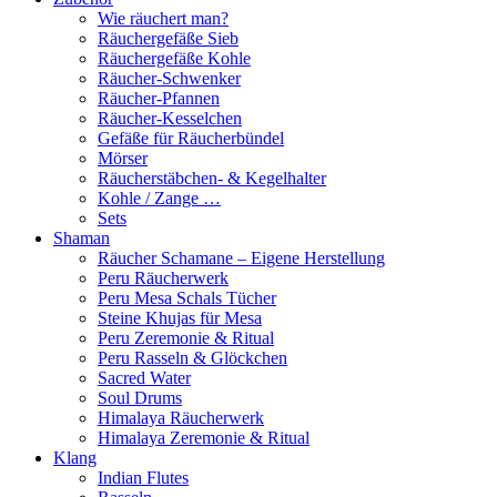
Wie räuchert man?
Räuchergefäße Sieb
Räuchergefäße Kohle
Räucher-Schwenker
Räucher-Pfannen
Räucher-Kesselchen
Gefäße für Räucherbündel
Mörser
Räucherstäbchen- & Kegelhalter
Kohle / Zange …
Sets
Shaman
Räucher Schamane – Eigene Herstellung
Peru Räucherwerk
Peru Mesa Schals Tücher
Steine Khujas für Mesa
Peru Zeremonie & Ritual
Peru Rasseln & Glöckchen
Sacred Water
Soul Drums
Himalaya Räucherwerk
Himalaya Zeremonie & Ritual
Klang
Indian Flutes