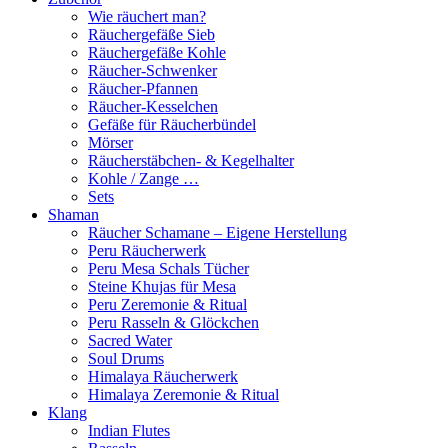
Wie räuchert man?
Räuchergefäße Sieb
Räuchergefäße Kohle
Räucher-Schwenker
Räucher-Pfannen
Räucher-Kesselchen
Gefäße für Räucherbündel
Mörser
Räucherstäbchen- & Kegelhalter
Kohle / Zange …
Sets
Shaman
Räucher Schamane – Eigene Herstellung
Peru Räucherwerk
Peru Mesa Schals Tücher
Steine Khujas für Mesa
Peru Zeremonie & Ritual
Peru Rasseln & Glöckchen
Sacred Water
Soul Drums
Himalaya Räucherwerk
Himalaya Zeremonie & Ritual
Klang
Indian Flutes