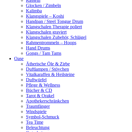
Rasseln
Glocken / Zimbeln
Kalimba
Klangspiele – Koshi
Handpan / Steel Tongue Drum
Klangschalen Therapie poliert
Klangschalen graviert
Klangschalen Zubehör, Schlägel
Rahmentrommeln – Hoops
Hand Drums
Gongs / Tam Tams
Oase
Ätherische Öle & Zirbe
Duftlampen / Stövchen
Vitalkaraffen & Heilsteine
Duftwürfel
Pflege & Wellness
Bücher & CD
Tarot & Orakel
Apothekerschränkchen
Traumfänger
Windspiele
Symbol-Schmuck
Tea Time
Beleuchtung