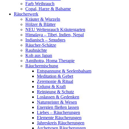
Farb Weihrauch
Copal, Harze & Balsame
Räucherwerk
Kräuter & Wurzeln
Hölzer & Blätter
NEU Weltenrauch Kräutergarten
Himalaya – Tibet, Indien, Nepal
Indianisch – Smudges
Räucher-Schätze
Rauhnächte
Koh aus Japan
Agnihotra, Homa Therapie
Räuchermischung
Entspannung & Seelenbalsam
Meditation & Gebet
Zeremonie & Ritual
Erdung & Kraft
Reinigung & Schutz
Loslassen & Gedenken
Naturgeister & Wesen
Energien fließen lassen
Liebes – Räucherungen
Elemente Räucherungen
Jahreskreis Räucherungen
Archetypen Räucherungen