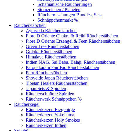
Schamanische Räucherungen
Sternzeichen / Planeten
Räuchermischungen Bundles, Sets
Schnäppchenmarkt %
Räucherstäbchen
Ayurveda Räucherstäbchen
Fiore D Oriente Chakra & Reiki Räucherstäbchen
Fiore D Oriente Erzengel & Feen Räucherstäbchen
Green Tree Räucherstäbchen
Goloka Räucherstäbchen
Himalaya Räucherstäbchen
Indien NAG, Sai Baba, Balaji, Räucherstäbchen
Paropakaram Fair Bio Räucherstäbchen
Peru Räucherstäbchen
Shoyeido Japan Räucherstäbchen
Tibetan Healers Räucherstäbchen
Japan Sets & Spiralen
Räucherschnüre / Spiralen
Räucherwerk Schnäppchen %
Räucherkegel
Räucherkerzen Erzgebirge
Räucherkerzen Yokohama
Räucherkerzen Holy Smokes
Räucherkerzen Indien
Zubehör