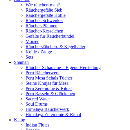
Wie räuchert man?
Räuchergefäße Sieb
Räuchergefäße Kohle
Räucher-Schwenker
Räucher-Pfannen
Räucher-Kesselchen
Gefäße für Räucherbündel
Mörser
Räucherstäbchen- & Kegelhalter
Kohle / Zange …
Sets
Shaman
Räucher Schamane – Eigene Herstellung
Peru Räucherwerk
Peru Mesa Schals Tücher
Steine Khujas für Mesa
Peru Zeremonie & Ritual
Peru Rasseln & Glöckchen
Sacred Water
Soul Drums
Himalaya Räucherwerk
Himalaya Zeremonie & Ritual
Klang
Indian Flutes