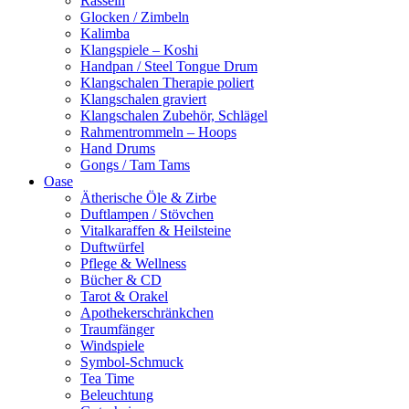
Rasseln
Glocken / Zimbeln
Kalimba
Klangspiele – Koshi
Handpan / Steel Tongue Drum
Klangschalen Therapie poliert
Klangschalen graviert
Klangschalen Zubehör, Schlägel
Rahmentrommeln – Hoops
Hand Drums
Gongs / Tam Tams
Oase
Ätherische Öle & Zirbe
Duftlampen / Stövchen
Vitalkaraffen & Heilsteine
Duftwürfel
Pflege & Wellness
Bücher & CD
Tarot & Orakel
Apothekerschränkchen
Traumfänger
Windspiele
Symbol-Schmuck
Tea Time
Beleuchtung