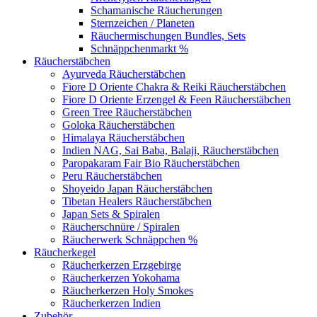
Schamanische Räucherungen
Sternzeichen / Planeten
Räuchermischungen Bundles, Sets
Schnäppchenmarkt %
Räucherstäbchen
Ayurveda Räucherstäbchen
Fiore D Oriente Chakra & Reiki Räucherstäbchen
Fiore D Oriente Erzengel & Feen Räucherstäbchen
Green Tree Räucherstäbchen
Goloka Räucherstäbchen
Himalaya Räucherstäbchen
Indien NAG, Sai Baba, Balaji, Räucherstäbchen
Paropakaram Fair Bio Räucherstäbchen
Peru Räucherstäbchen
Shoyeido Japan Räucherstäbchen
Tibetan Healers Räucherstäbchen
Japan Sets & Spiralen
Räucherschnüre / Spiralen
Räucherwerk Schnäppchen %
Räucherkegel
Räucherkerzen Erzgebirge
Räucherkerzen Yokohama
Räucherkerzen Holy Smokes
Räucherkerzen Indien
Zubehör