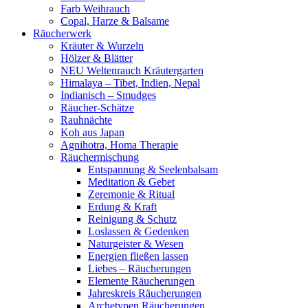
Farb Weihrauch
Copal, Harze & Balsame
Räucherwerk
Kräuter & Wurzeln
Hölzer & Blätter
NEU Weltenrauch Kräutergarten
Himalaya – Tibet, Indien, Nepal
Indianisch – Smudges
Räucher-Schätze
Rauhnächte
Koh aus Japan
Agnihotra, Homa Therapie
Räuchermischung
Entspannung & Seelenbalsam
Meditation & Gebet
Zeremonie & Ritual
Erdung & Kraft
Reinigung & Schutz
Loslassen & Gedenken
Naturgeister & Wesen
Energien fließen lassen
Liebes – Räucherungen
Elemente Räucherungen
Jahreskreis Räucherungen
Archetypen Räucherungen