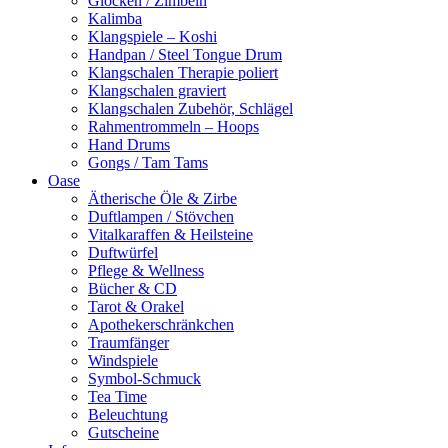
Glocken / Zimbeln
Kalimba
Klangspiele – Koshi
Handpan / Steel Tongue Drum
Klangschalen Therapie poliert
Klangschalen graviert
Klangschalen Zubehör, Schlägel
Rahmentrommeln – Hoops
Hand Drums
Gongs / Tam Tams
Oase
Ätherische Öle & Zirbe
Duftlampen / Stövchen
Vitalkaraffen & Heilsteine
Duftwürfel
Pflege & Wellness
Bücher & CD
Tarot & Orakel
Apothekerschränkchen
Traumfänger
Windspiele
Symbol-Schmuck
Tea Time
Beleuchtung
Gutscheine