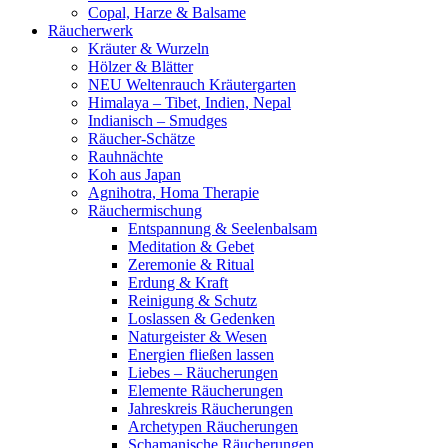
Copal, Harze & Balsame
Räucherwerk
Kräuter & Wurzeln
Hölzer & Blätter
NEU Weltenrauch Kräutergarten
Himalaya – Tibet, Indien, Nepal
Indianisch – Smudges
Räucher-Schätze
Rauhnächte
Koh aus Japan
Agnihotra, Homa Therapie
Räuchermischung
Entspannung & Seelenbalsam
Meditation & Gebet
Zeremonie & Ritual
Erdung & Kraft
Reinigung & Schutz
Loslassen & Gedenken
Naturgeister & Wesen
Energien fließen lassen
Liebes – Räucherungen
Elemente Räucherungen
Jahreskreis Räucherungen
Archetypen Räucherungen
Schamanische Räucherungen