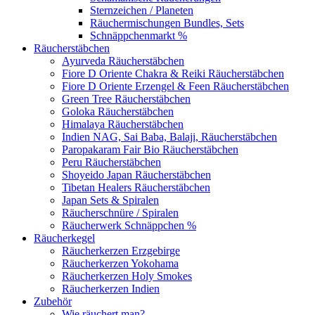
Sternzeichen / Planeten
Räuchermischungen Bundles, Sets
Schnäppchenmarkt %
Räucherstäbchen
Ayurveda Räucherstäbchen
Fiore D Oriente Chakra & Reiki Räucherstäbchen
Fiore D Oriente Erzengel & Feen Räucherstäbchen
Green Tree Räucherstäbchen
Goloka Räucherstäbchen
Himalaya Räucherstäbchen
Indien NAG, Sai Baba, Balaji, Räucherstäbchen
Paropakaram Fair Bio Räucherstäbchen
Peru Räucherstäbchen
Shoyeido Japan Räucherstäbchen
Tibetan Healers Räucherstäbchen
Japan Sets & Spiralen
Räucherschnüre / Spiralen
Räucherwerk Schnäppchen %
Räucherkegel
Räucherkerzen Erzgebirge
Räucherkerzen Yokohama
Räucherkerzen Holy Smokes
Räucherkerzen Indien
Zubehör
Wie räuchert man?