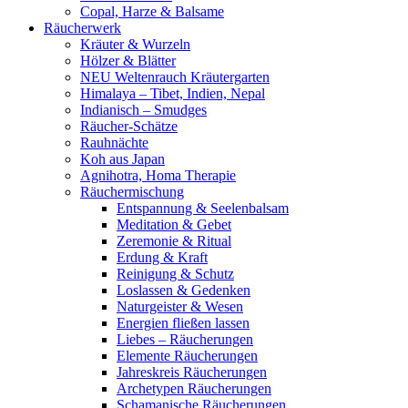
Copal, Harze & Balsame
Räucherwerk
Kräuter & Wurzeln
Hölzer & Blätter
NEU Weltenrauch Kräutergarten
Himalaya – Tibet, Indien, Nepal
Indianisch – Smudges
Räucher-Schätze
Rauhnächte
Koh aus Japan
Agnihotra, Homa Therapie
Räuchermischung
Entspannung & Seelenbalsam
Meditation & Gebet
Zeremonie & Ritual
Erdung & Kraft
Reinigung & Schutz
Loslassen & Gedenken
Naturgeister & Wesen
Energien fließen lassen
Liebes – Räucherungen
Elemente Räucherungen
Jahreskreis Räucherungen
Archetypen Räucherungen
Schamanische Räucherungen