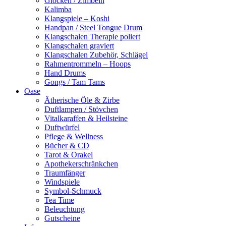
Glocken / Zimbeln
Kalimba
Klangspiele – Koshi
Handpan / Steel Tongue Drum
Klangschalen Therapie poliert
Klangschalen graviert
Klangschalen Zubehör, Schlägel
Rahmentrommeln – Hoops
Hand Drums
Gongs / Tam Tams
Oase
Ätherische Öle & Zirbe
Duftlampen / Stövchen
Vitalkaraffen & Heilsteine
Duftwürfel
Pflege & Wellness
Bücher & CD
Tarot & Orakel
Apothekerschränkchen
Traumfänger
Windspiele
Symbol-Schmuck
Tea Time
Beleuchtung
Gutscheine