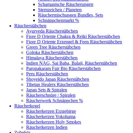
Schamanische Räucherungen
Sternzeichen / Planeten
Räuchermischungen Bundles, Sets
Schnäppchenmarkt %
Räucherstäbchen
Ayurveda Räucherstäbchen
Fiore D Oriente Chakra & Reiki Räucherstäbchen
Fiore D Oriente Erzengel & Feen Räucherstäbchen
Green Tree Räucherstäbchen
Goloka Räucherstäbchen
Himalaya Räucherstäbchen
Indien NAG, Sai Baba, Balaji, Räucherstäbchen
Paropakaram Fair Bio Räucherstäbchen
Peru Räucherstäbchen
Shoyeido Japan Räucherstäbchen
Tibetan Healers Räucherstäbchen
Japan Sets & Spiralen
Räucherschnüre / Spiralen
Räucherwerk Schnäppchen %
Räucherkegel
Räucherkerzen Erzgebirge
Räucherkerzen Yokohama
Räucherkerzen Holy Smokes
Räucherkerzen Indien
Zubehör