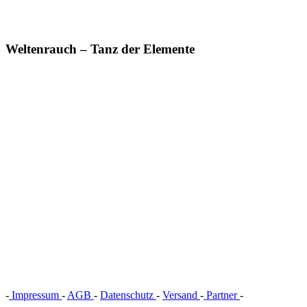
Weltenrauch – Tanz der Elemente
-
Impressum
-
AGB
-
Datenschutz
-
Versand
-
Partner
-
Vertrag