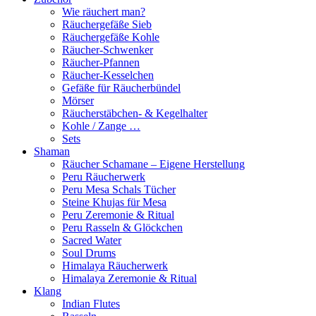
Wie räuchert man?
Räuchergefäße Sieb
Räuchergefäße Kohle
Räucher-Schwenker
Räucher-Pfannen
Räucher-Kesselchen
Gefäße für Räucherbündel
Mörser
Räucherstäbchen- & Kegelhalter
Kohle / Zange …
Sets
Shaman
Räucher Schamane – Eigene Herstellung
Peru Räucherwerk
Peru Mesa Schals Tücher
Steine Khujas für Mesa
Peru Zeremonie & Ritual
Peru Rasseln & Glöckchen
Sacred Water
Soul Drums
Himalaya Räucherwerk
Himalaya Zeremonie & Ritual
Klang
Indian Flutes