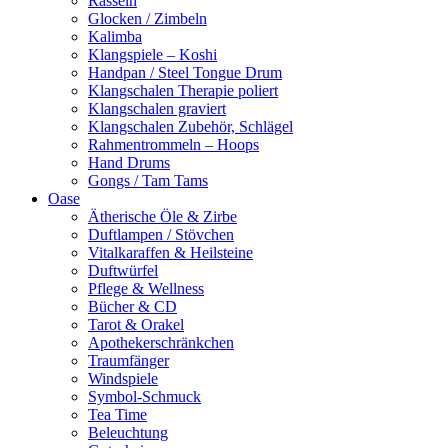
Rasseln
Glocken / Zimbeln
Kalimba
Klangspiele – Koshi
Handpan / Steel Tongue Drum
Klangschalen Therapie poliert
Klangschalen graviert
Klangschalen Zubehör, Schlägel
Rahmentrommeln – Hoops
Hand Drums
Gongs / Tam Tams
Oase
Ätherische Öle & Zirbe
Duftlampen / Stövchen
Vitalkaraffen & Heilsteine
Duftwürfel
Pflege & Wellness
Bücher & CD
Tarot & Orakel
Apothekerschränkchen
Traumfänger
Windspiele
Symbol-Schmuck
Tea Time
Beleuchtung