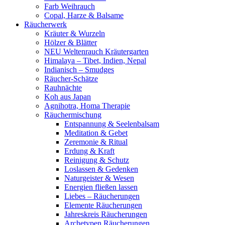
Farb Weihrauch
Copal, Harze & Balsame
Räucherwerk
Kräuter & Wurzeln
Hölzer & Blätter
NEU Weltenrauch Kräutergarten
Himalaya – Tibet, Indien, Nepal
Indianisch – Smudges
Räucher-Schätze
Rauhnächte
Koh aus Japan
Agnihotra, Homa Therapie
Räuchermischung
Entspannung & Seelenbalsam
Meditation & Gebet
Zeremonie & Ritual
Erdung & Kraft
Reinigung & Schutz
Loslassen & Gedenken
Naturgeister & Wesen
Energien fließen lassen
Liebes – Räucherungen
Elemente Räucherungen
Jahreskreis Räucherungen
Archetypen Räucherungen