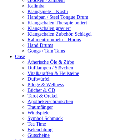
Glocken / Zimbeln
Kalimba
Klangspiele – Koshi
Handpan / Steel Tongue Drum
Klangschalen Therapie poliert
Klangschalen graviert
Klangschalen Zubehör, Schlägel
Rahmentrommeln – Hoops
Hand Drums
Gongs / Tam Tams
Oase
Ätherische Öle & Zirbe
Duftlampen / Stövchen
Vitalkaraffen & Heilsteine
Duftwürfel
Pflege & Wellness
Bücher & CD
Tarot & Orakel
Apothekerschränkchen
Traumfänger
Windspiele
Symbol-Schmuck
Tea Time
Beleuchtung
Gutscheine