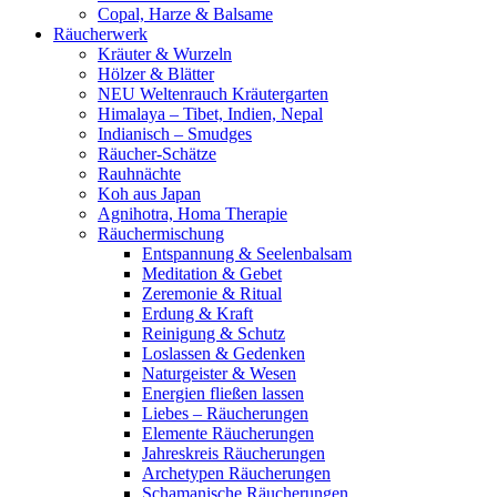
Copal, Harze & Balsame
Räucherwerk
Kräuter & Wurzeln
Hölzer & Blätter
NEU Weltenrauch Kräutergarten
Himalaya – Tibet, Indien, Nepal
Indianisch – Smudges
Räucher-Schätze
Rauhnächte
Koh aus Japan
Agnihotra, Homa Therapie
Räuchermischung
Entspannung & Seelenbalsam
Meditation & Gebet
Zeremonie & Ritual
Erdung & Kraft
Reinigung & Schutz
Loslassen & Gedenken
Naturgeister & Wesen
Energien fließen lassen
Liebes – Räucherungen
Elemente Räucherungen
Jahreskreis Räucherungen
Archetypen Räucherungen
Schamanische Räucherungen