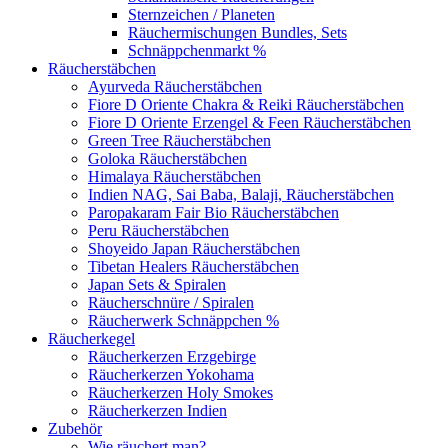
Sternzeichen / Planeten
Räuchermischungen Bundles, Sets
Schnäppchenmarkt %
Räucherstäbchen
Ayurveda Räucherstäbchen
Fiore D Oriente Chakra & Reiki Räucherstäbchen
Fiore D Oriente Erzengel & Feen Räucherstäbchen
Green Tree Räucherstäbchen
Goloka Räucherstäbchen
Himalaya Räucherstäbchen
Indien NAG, Sai Baba, Balaji, Räucherstäbchen
Paropakaram Fair Bio Räucherstäbchen
Peru Räucherstäbchen
Shoyeido Japan Räucherstäbchen
Tibetan Healers Räucherstäbchen
Japan Sets & Spiralen
Räucherschnüre / Spiralen
Räucherwerk Schnäppchen %
Räucherkegel
Räucherkerzen Erzgebirge
Räucherkerzen Yokohama
Räucherkerzen Holy Smokes
Räucherkerzen Indien
Zubehör
Wie räuchert man?