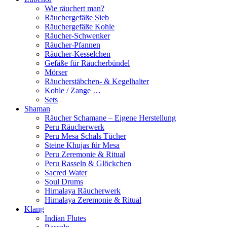
Wie räuchert man?
Räuchergefäße Sieb
Räuchergefäße Kohle
Räucher-Schwenker
Räucher-Pfannen
Räucher-Kesselchen
Gefäße für Räucherbündel
Mörser
Räucherstäbchen- & Kegelhalter
Kohle / Zange …
Sets
Shaman
Räucher Schamane – Eigene Herstellung
Peru Räucherwerk
Peru Mesa Schals Tücher
Steine Khujas für Mesa
Peru Zeremonie & Ritual
Peru Rasseln & Glöckchen
Sacred Water
Soul Drums
Himalaya Räucherwerk
Himalaya Zeremonie & Ritual
Klang
Indian Flutes