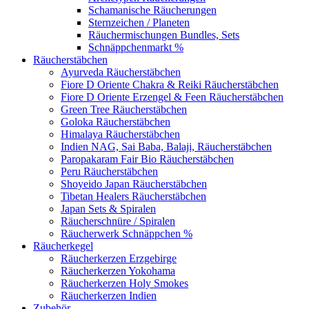
Schamanische Räucherungen
Sternzeichen / Planeten
Räuchermischungen Bundles, Sets
Schnäppchenmarkt %
Räucherstäbchen
Ayurveda Räucherstäbchen
Fiore D Oriente Chakra & Reiki Räucherstäbchen
Fiore D Oriente Erzengel & Feen Räucherstäbchen
Green Tree Räucherstäbchen
Goloka Räucherstäbchen
Himalaya Räucherstäbchen
Indien NAG, Sai Baba, Balaji, Räucherstäbchen
Paropakaram Fair Bio Räucherstäbchen
Peru Räucherstäbchen
Shoyeido Japan Räucherstäbchen
Tibetan Healers Räucherstäbchen
Japan Sets & Spiralen
Räucherschnüre / Spiralen
Räucherwerk Schnäppchen %
Räucherkegel
Räucherkerzen Erzgebirge
Räucherkerzen Yokohama
Räucherkerzen Holy Smokes
Räucherkerzen Indien
Zubehör