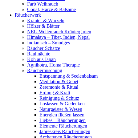
Farb Weihrauch
Copal, Harze & Balsame
Räucherwerk
Kräuter & Wurzeln
Hölzer & Blätter
NEU Weltenrauch Kräutergarten
Himalaya – Tibet, Indien, Nepal
Indianisch – Smudges
Räucher-Schätze
Rauhnächte
Koh aus Japan
Agnihotra, Homa Therapie
Räuchermischung
Entspannung & Seelenbalsam
Meditation & Gebet
Zeremonie & Ritual
Erdung & Kraft
Reinigung & Schutz
Loslassen & Gedenken
Naturgeister & Wesen
Energien fließen lassen
Liebes – Räucherungen
Elemente Räucherungen
Jahreskreis Räucherungen
Archetypen Räucherungen