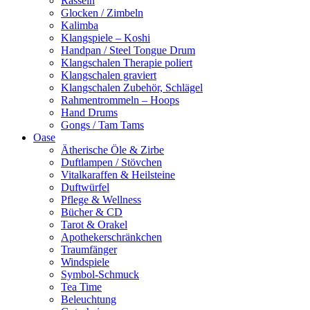
Rasseln
Glocken / Zimbeln
Kalimba
Klangspiele – Koshi
Handpan / Steel Tongue Drum
Klangschalen Therapie poliert
Klangschalen graviert
Klangschalen Zubehör, Schlägel
Rahmentrommeln – Hoops
Hand Drums
Gongs / Tam Tams
Oase
Ätherische Öle & Zirbe
Duftlampen / Stövchen
Vitalkaraffen & Heilsteine
Duftwürfel
Pflege & Wellness
Bücher & CD
Tarot & Orakel
Apothekerschränkchen
Traumfänger
Windspiele
Symbol-Schmuck
Tea Time
Beleuchtung