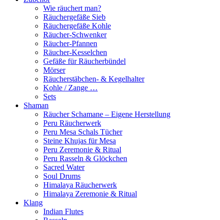
Wie räuchert man?
Räuchergefäße Sieb
Räuchergefäße Kohle
Räucher-Schwenker
Räucher-Pfannen
Räucher-Kesselchen
Gefäße für Räucherbündel
Mörser
Räucherstäbchen- & Kegelhalter
Kohle / Zange …
Sets
Shaman
Räucher Schamane – Eigene Herstellung
Peru Räucherwerk
Peru Mesa Schals Tücher
Steine Khujas für Mesa
Peru Zeremonie & Ritual
Peru Rasseln & Glöckchen
Sacred Water
Soul Drums
Himalaya Räucherwerk
Himalaya Zeremonie & Ritual
Klang
Indian Flutes