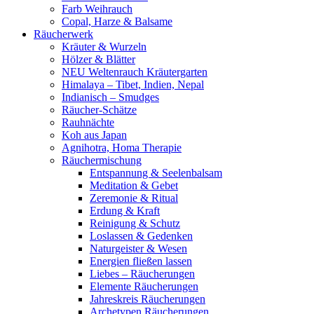
Farb Weihrauch
Copal, Harze & Balsame
Räucherwerk
Kräuter & Wurzeln
Hölzer & Blätter
NEU Weltenrauch Kräutergarten
Himalaya – Tibet, Indien, Nepal
Indianisch – Smudges
Räucher-Schätze
Rauhnächte
Koh aus Japan
Agnihotra, Homa Therapie
Räuchermischung
Entspannung & Seelenbalsam
Meditation & Gebet
Zeremonie & Ritual
Erdung & Kraft
Reinigung & Schutz
Loslassen & Gedenken
Naturgeister & Wesen
Energien fließen lassen
Liebes – Räucherungen
Elemente Räucherungen
Jahreskreis Räucherungen
Archetypen Räucherungen