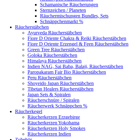
Schamanische Räucherungen
Sternzeichen / Planeten
Räuchermischungen Bundles, Sets
Schnäppchenmarkt %
Räucherstäbchen
Ayurveda Räucherstäbchen
Fiore D Oriente Chakra & Reiki Räucherstäbchen
Fiore D Oriente Erzengel & Feen Räucherstäbchen
Green Tree Räucherstäbchen
Goloka Räucherstäbchen
Himalaya Räucherstäbchen
Indien NAG, Sai Baba, Balaji, Räucherstäbchen
Paropakaram Fair Bio Räucherstäbchen
Peru Räucherstäbchen
Shoyeido Japan Räucherstäbchen
Tibetan Healers Räucherstäbchen
Japan Sets & Spiralen
Räucherschnüre / Spiralen
Räucherwerk Schnäppchen %
Räucherkegel
Räucherkerzen Erzgebirge
Räucherkerzen Yokohama
Räucherkerzen Holy Smokes
Räucherkerzen Indien
Zubehör