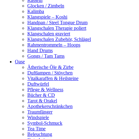
Rasseln
Glocken / Zimbeln
Kalimba
Klangspiele – Koshi
Handpan / Steel Tongue Drum
Klangschalen Therapie poliert
Klangschalen graviert
Klangschalen Zubehör, Schlägel
Rahmentrommeln – Hoops
Hand Drums
Gongs / Tam Tams
Oase
Ätherische Öle & Zirbe
Duftlampen / Stövchen
Vitalkaraffen & Heilsteine
Duftwürfel
Pflege & Wellness
Bücher & CD
Tarot & Orakel
Apothekerschränkchen
Traumfänger
Windspiele
Symbol-Schmuck
Tea Time
Beleuchtung