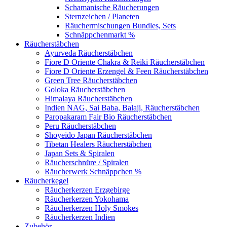
Schamanische Räucherungen
Sternzeichen / Planeten
Räuchermischungen Bundles, Sets
Schnäppchenmarkt %
Räucherstäbchen
Ayurveda Räucherstäbchen
Fiore D Oriente Chakra & Reiki Räucherstäbchen
Fiore D Oriente Erzengel & Feen Räucherstäbchen
Green Tree Räucherstäbchen
Goloka Räucherstäbchen
Himalaya Räucherstäbchen
Indien NAG, Sai Baba, Balaji, Räucherstäbchen
Paropakaram Fair Bio Räucherstäbchen
Peru Räucherstäbchen
Shoyeido Japan Räucherstäbchen
Tibetan Healers Räucherstäbchen
Japan Sets & Spiralen
Räucherschnüre / Spiralen
Räucherwerk Schnäppchen %
Räucherkegel
Räucherkerzen Erzgebirge
Räucherkerzen Yokohama
Räucherkerzen Holy Smokes
Räucherkerzen Indien
Zubehör