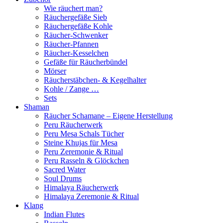
Wie räuchert man?
Räuchergefäße Sieb
Räuchergefäße Kohle
Räucher-Schwenker
Räucher-Pfannen
Räucher-Kesselchen
Gefäße für Räucherbündel
Mörser
Räucherstäbchen- & Kegelhalter
Kohle / Zange …
Sets
Shaman
Räucher Schamane – Eigene Herstellung
Peru Räucherwerk
Peru Mesa Schals Tücher
Steine Khujas für Mesa
Peru Zeremonie & Ritual
Peru Rasseln & Glöckchen
Sacred Water
Soul Drums
Himalaya Räucherwerk
Himalaya Zeremonie & Ritual
Klang
Indian Flutes