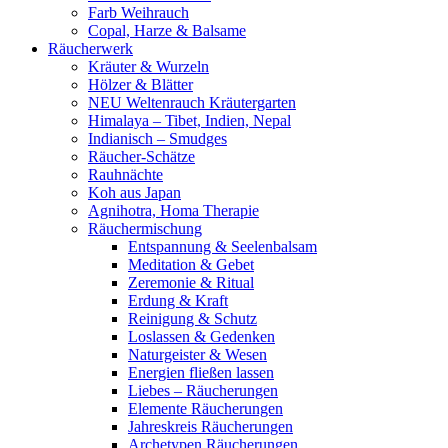
Farb Weihrauch
Copal, Harze & Balsame
Räucherwerk
Kräuter & Wurzeln
Hölzer & Blätter
NEU Weltenrauch Kräutergarten
Himalaya – Tibet, Indien, Nepal
Indianisch – Smudges
Räucher-Schätze
Rauhnächte
Koh aus Japan
Agnihotra, Homa Therapie
Räuchermischung
Entspannung & Seelenbalsam
Meditation & Gebet
Zeremonie & Ritual
Erdung & Kraft
Reinigung & Schutz
Loslassen & Gedenken
Naturgeister & Wesen
Energien fließen lassen
Liebes – Räucherungen
Elemente Räucherungen
Jahreskreis Räucherungen
Archetypen Räucherungen