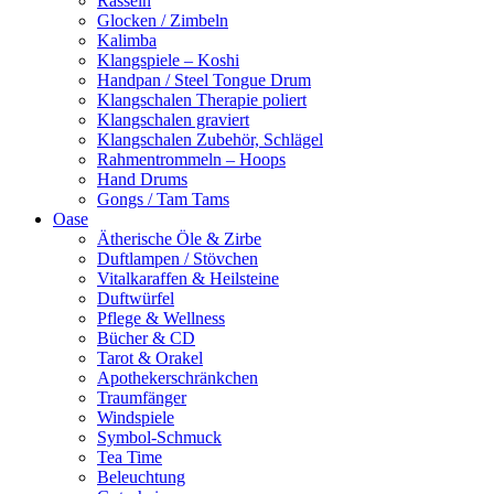
Rasseln
Glocken / Zimbeln
Kalimba
Klangspiele – Koshi
Handpan / Steel Tongue Drum
Klangschalen Therapie poliert
Klangschalen graviert
Klangschalen Zubehör, Schlägel
Rahmentrommeln – Hoops
Hand Drums
Gongs / Tam Tams
Oase
Ätherische Öle & Zirbe
Duftlampen / Stövchen
Vitalkaraffen & Heilsteine
Duftwürfel
Pflege & Wellness
Bücher & CD
Tarot & Orakel
Apothekerschränkchen
Traumfänger
Windspiele
Symbol-Schmuck
Tea Time
Beleuchtung