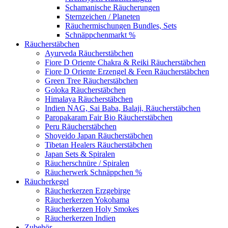
Schamanische Räucherungen
Sternzeichen / Planeten
Räuchermischungen Bundles, Sets
Schnäppchenmarkt %
Räucherstäbchen
Ayurveda Räucherstäbchen
Fiore D Oriente Chakra & Reiki Räucherstäbchen
Fiore D Oriente Erzengel & Feen Räucherstäbchen
Green Tree Räucherstäbchen
Goloka Räucherstäbchen
Himalaya Räucherstäbchen
Indien NAG, Sai Baba, Balaji, Räucherstäbchen
Paropakaram Fair Bio Räucherstäbchen
Peru Räucherstäbchen
Shoyeido Japan Räucherstäbchen
Tibetan Healers Räucherstäbchen
Japan Sets & Spiralen
Räucherschnüre / Spiralen
Räucherwerk Schnäppchen %
Räucherkegel
Räucherkerzen Erzgebirge
Räucherkerzen Yokohama
Räucherkerzen Holy Smokes
Räucherkerzen Indien
Zubehör