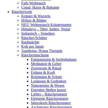
Farb Weihrauch
Copal, Harze & Balsame
Räucherwerk
Kräuter & Wurzeln
Hölzer & Blätter
NEU Weltenrauch Kräutergarten
Himalaya – Tibet, Indien, Nepal
Indianisch – Smudges
Räucher-Schätze
Rauhnächte
Koh aus Japan
Agnihotra, Homa Therapie
Räuchermischung
Entspannung & Seelenbalsam
Meditation & Gebet
Zeremonie & Ritual
Erdung & Kraft
Reinigung & Schutz
Loslassen & Gedenken
Naturgeister & Wesen
Energien fließen lassen
Liebes – Räucherungen
Elemente Räucherungen
Jahreskreis Räucherungen
Archetypen Räucherungen