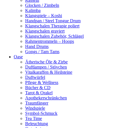
Rasseln
Glocken / Zimbeln
Kalimba
Klangspiele – Koshi
Handpan / Steel Tongue Drum
Klangschalen Therapie poliert
Klangschalen graviert
Klangschalen Zubehör, Schlägel
Rahmentrommeln – Hoops
Hand Drums
Gongs / Tam Tams
Oase
Ätherische Öle & Zirbe
Duftlampen / Stövchen
Vitalkaraffen & Heilsteine
Duftwürfel
Pflege & Wellness
Bücher & CD
Tarot & Orakel
Apothekerschränkchen
Traumfänger
Windspiele
Symbol-Schmuck
Tea Time
Beleuchtung