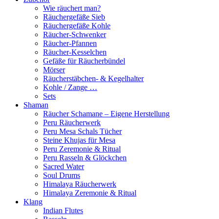
Wie räuchert man?
Räuchergefäße Sieb
Räuchergefäße Kohle
Räucher-Schwenker
Räucher-Pfannen
Räucher-Kesselchen
Gefäße für Räucherbündel
Mörser
Räucherstäbchen- & Kegelhalter
Kohle / Zange …
Sets
Shaman
Räucher Schamane – Eigene Herstellung
Peru Räucherwerk
Peru Mesa Schals Tücher
Steine Khujas für Mesa
Peru Zeremonie & Ritual
Peru Rasseln & Glöckchen
Sacred Water
Soul Drums
Himalaya Räucherwerk
Himalaya Zeremonie & Ritual
Klang
Indian Flutes