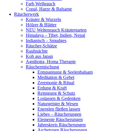
Farb Weihrauch
Copal, Harze & Balsame
Räucherwerk
Kräuter & Wurzeln
Hölzer & Blätter
NEU Weltenrauch Kräutergarten
Himalaya – Tibet, Indien, Nepal
Indianisch – Smudges
Räucher-Schätze
Rauhnächte
Koh aus Japan
Agnihotra, Homa Therapie
Räuchermischung
Entspannung & Seelenbalsam
Meditation & Gebet
Zeremonie & Ritual
Erdung & Kraft
Reinigung & Schutz
Loslassen & Gedenken
Naturgeister & Wesen
Energien fließen lassen
Liebes – Räucherungen
Elemente Räucherungen
Jahreskreis Räucherungen
Archetypen Räucherungen