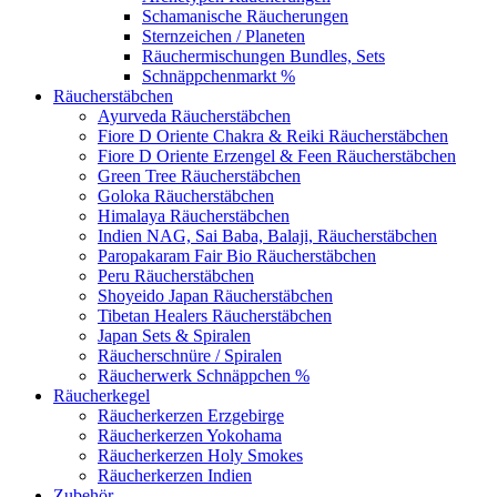
Schamanische Räucherungen
Sternzeichen / Planeten
Räuchermischungen Bundles, Sets
Schnäppchenmarkt %
Räucherstäbchen
Ayurveda Räucherstäbchen
Fiore D Oriente Chakra & Reiki Räucherstäbchen
Fiore D Oriente Erzengel & Feen Räucherstäbchen
Green Tree Räucherstäbchen
Goloka Räucherstäbchen
Himalaya Räucherstäbchen
Indien NAG, Sai Baba, Balaji, Räucherstäbchen
Paropakaram Fair Bio Räucherstäbchen
Peru Räucherstäbchen
Shoyeido Japan Räucherstäbchen
Tibetan Healers Räucherstäbchen
Japan Sets & Spiralen
Räucherschnüre / Spiralen
Räucherwerk Schnäppchen %
Räucherkegel
Räucherkerzen Erzgebirge
Räucherkerzen Yokohama
Räucherkerzen Holy Smokes
Räucherkerzen Indien
Zubehör