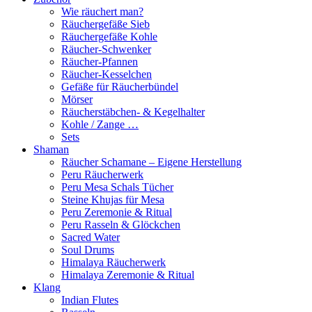
Wie räuchert man?
Räuchergefäße Sieb
Räuchergefäße Kohle
Räucher-Schwenker
Räucher-Pfannen
Räucher-Kesselchen
Gefäße für Räucherbündel
Mörser
Räucherstäbchen- & Kegelhalter
Kohle / Zange …
Sets
Shaman
Räucher Schamane – Eigene Herstellung
Peru Räucherwerk
Peru Mesa Schals Tücher
Steine Khujas für Mesa
Peru Zeremonie & Ritual
Peru Rasseln & Glöckchen
Sacred Water
Soul Drums
Himalaya Räucherwerk
Himalaya Zeremonie & Ritual
Klang
Indian Flutes