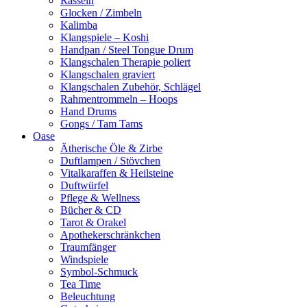
Rasseln
Glocken / Zimbeln
Kalimba
Klangspiele – Koshi
Handpan / Steel Tongue Drum
Klangschalen Therapie poliert
Klangschalen graviert
Klangschalen Zubehör, Schlägel
Rahmentrommeln – Hoops
Hand Drums
Gongs / Tam Tams
Oase
Ätherische Öle & Zirbe
Duftlampen / Stövchen
Vitalkaraffen & Heilsteine
Duftwürfel
Pflege & Wellness
Bücher & CD
Tarot & Orakel
Apothekerschränkchen
Traumfänger
Windspiele
Symbol-Schmuck
Tea Time
Beleuchtung