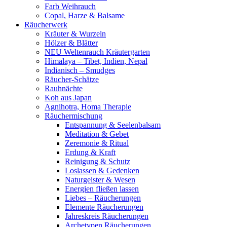
Farb Weihrauch
Copal, Harze & Balsame
Räucherwerk
Kräuter & Wurzeln
Hölzer & Blätter
NEU Weltenrauch Kräutergarten
Himalaya – Tibet, Indien, Nepal
Indianisch – Smudges
Räucher-Schätze
Rauhnächte
Koh aus Japan
Agnihotra, Homa Therapie
Räuchermischung
Entspannung & Seelenbalsam
Meditation & Gebet
Zeremonie & Ritual
Erdung & Kraft
Reinigung & Schutz
Loslassen & Gedenken
Naturgeister & Wesen
Energien fließen lassen
Liebes – Räucherungen
Elemente Räucherungen
Jahreskreis Räucherungen
Archetypen Räucherungen