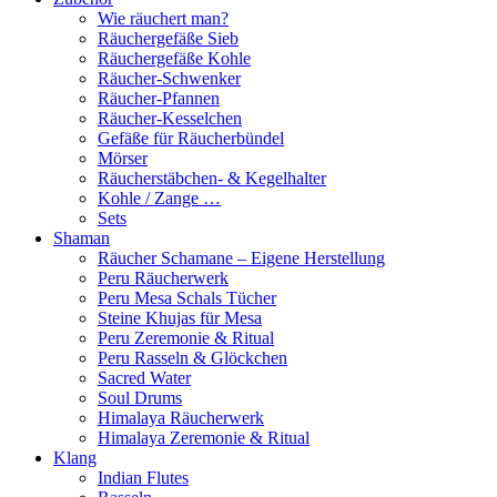
Wie räuchert man?
Räuchergefäße Sieb
Räuchergefäße Kohle
Räucher-Schwenker
Räucher-Pfannen
Räucher-Kesselchen
Gefäße für Räucherbündel
Mörser
Räucherstäbchen- & Kegelhalter
Kohle / Zange …
Sets
Shaman
Räucher Schamane – Eigene Herstellung
Peru Räucherwerk
Peru Mesa Schals Tücher
Steine Khujas für Mesa
Peru Zeremonie & Ritual
Peru Rasseln & Glöckchen
Sacred Water
Soul Drums
Himalaya Räucherwerk
Himalaya Zeremonie & Ritual
Klang
Indian Flutes