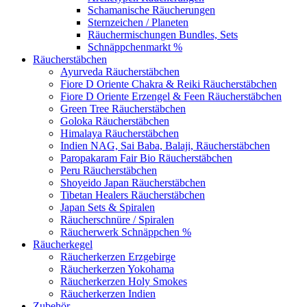
Schamanische Räucherungen
Sternzeichen / Planeten
Räuchermischungen Bundles, Sets
Schnäppchenmarkt %
Räucherstäbchen
Ayurveda Räucherstäbchen
Fiore D Oriente Chakra & Reiki Räucherstäbchen
Fiore D Oriente Erzengel & Feen Räucherstäbchen
Green Tree Räucherstäbchen
Goloka Räucherstäbchen
Himalaya Räucherstäbchen
Indien NAG, Sai Baba, Balaji, Räucherstäbchen
Paropakaram Fair Bio Räucherstäbchen
Peru Räucherstäbchen
Shoyeido Japan Räucherstäbchen
Tibetan Healers Räucherstäbchen
Japan Sets & Spiralen
Räucherschnüre / Spiralen
Räucherwerk Schnäppchen %
Räucherkegel
Räucherkerzen Erzgebirge
Räucherkerzen Yokohama
Räucherkerzen Holy Smokes
Räucherkerzen Indien
Zubehör