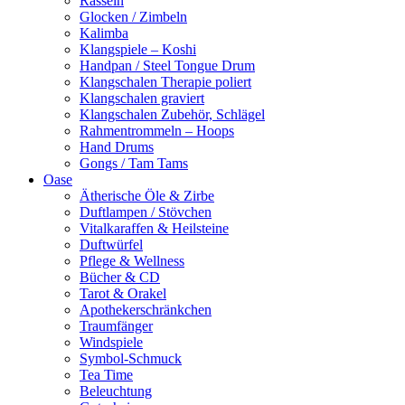
Rasseln
Glocken / Zimbeln
Kalimba
Klangspiele – Koshi
Handpan / Steel Tongue Drum
Klangschalen Therapie poliert
Klangschalen graviert
Klangschalen Zubehör, Schlägel
Rahmentrommeln – Hoops
Hand Drums
Gongs / Tam Tams
Oase
Ätherische Öle & Zirbe
Duftlampen / Stövchen
Vitalkaraffen & Heilsteine
Duftwürfel
Pflege & Wellness
Bücher & CD
Tarot & Orakel
Apothekerschränkchen
Traumfänger
Windspiele
Symbol-Schmuck
Tea Time
Beleuchtung