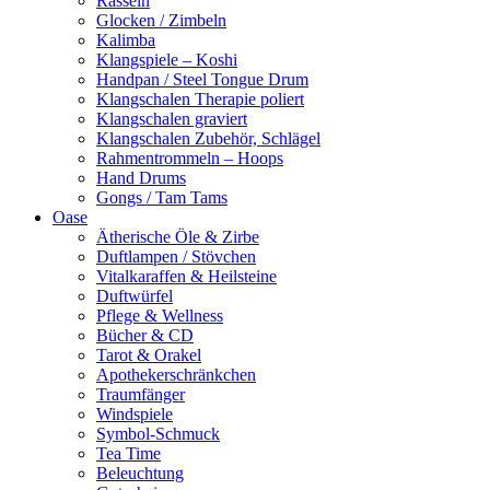
Rasseln
Glocken / Zimbeln
Kalimba
Klangspiele – Koshi
Handpan / Steel Tongue Drum
Klangschalen Therapie poliert
Klangschalen graviert
Klangschalen Zubehör, Schlägel
Rahmentrommeln – Hoops
Hand Drums
Gongs / Tam Tams
Oase
Ätherische Öle & Zirbe
Duftlampen / Stövchen
Vitalkaraffen & Heilsteine
Duftwürfel
Pflege & Wellness
Bücher & CD
Tarot & Orakel
Apothekerschränkchen
Traumfänger
Windspiele
Symbol-Schmuck
Tea Time
Beleuchtung