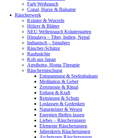
Farb Weihrauch
Copal, Harze & Balsame
Räucherwerk
Kräuter & Wurzeln
Hölzer & Blätter
NEU Weltenrauch Kräutergarten
Himalaya – Tibet, Indien, Nepal
Indianisch – Smudges
Räucher-Schätze
Rauhnächte
Koh aus Japan
Agnihotra, Homa Therapie
Räuchermischung
Entspannung & Seelenbalsam
Meditation & Gebet
Zeremonie & Ritual
Erdung & Kraft
Reinigung & Schutz
Loslassen & Gedenken
Naturgeister & Wesen
Energien fließen lassen
Liebes – Räucherungen
Elemente Räucherungen
Jahreskreis Räucherungen
Archetypen Räucherungen