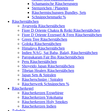
Schamanische Räucherungen
Sternzeichen / Planeten
Räuchermischungen Bundles, Sets
Schnäppchenmarkt %
Räucherstäbchen
Ayurveda Räucherstäbchen
Fiore D Oriente Chakra & Reiki Räucherstäbchen
Fiore D Oriente Erzengel & Feen Räucherstäbchen
Green Tree Räucherstäbchen
Goloka Räucherstäbchen
Himalaya Räucherstäbchen
Indien NAG, Sai Baba, Balaji, Räucherstäbchen
Paropakaram Fair Bio Räucherstäbchen
Peru Räucherstäbchen
Shoyeido Japan Räucherstäbchen
Tibetan Healers Räucherstäbchen
Japan Sets & Spiralen
Räucherschnüre / Spiralen
Räucherwerk Schnäppchen %
Räucherkegel
Räucherkerzen Erzgebirge
Räucherkerzen Yokohama
Räucherkerzen Holy Smokes
Räucherkerzen Indien
Zubehör