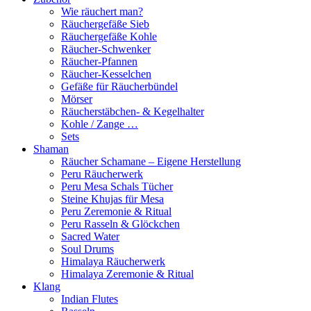
Wie räuchert man?
Räuchergefäße Sieb
Räuchergefäße Kohle
Räucher-Schwenker
Räucher-Pfannen
Räucher-Kesselchen
Gefäße für Räucherbündel
Mörser
Räucherstäbchen- & Kegelhalter
Kohle / Zange …
Sets
Shaman
Räucher Schamane – Eigene Herstellung
Peru Räucherwerk
Peru Mesa Schals Tücher
Steine Khujas für Mesa
Peru Zeremonie & Ritual
Peru Rasseln & Glöckchen
Sacred Water
Soul Drums
Himalaya Räucherwerk
Himalaya Zeremonie & Ritual
Klang
Indian Flutes