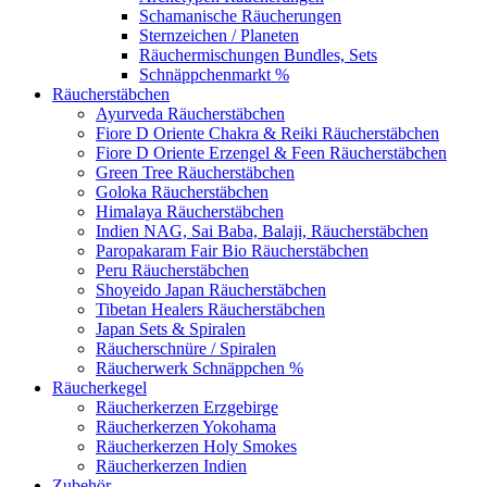
Schamanische Räucherungen
Sternzeichen / Planeten
Räuchermischungen Bundles, Sets
Schnäppchenmarkt %
Räucherstäbchen
Ayurveda Räucherstäbchen
Fiore D Oriente Chakra & Reiki Räucherstäbchen
Fiore D Oriente Erzengel & Feen Räucherstäbchen
Green Tree Räucherstäbchen
Goloka Räucherstäbchen
Himalaya Räucherstäbchen
Indien NAG, Sai Baba, Balaji, Räucherstäbchen
Paropakaram Fair Bio Räucherstäbchen
Peru Räucherstäbchen
Shoyeido Japan Räucherstäbchen
Tibetan Healers Räucherstäbchen
Japan Sets & Spiralen
Räucherschnüre / Spiralen
Räucherwerk Schnäppchen %
Räucherkegel
Räucherkerzen Erzgebirge
Räucherkerzen Yokohama
Räucherkerzen Holy Smokes
Räucherkerzen Indien
Zubehör