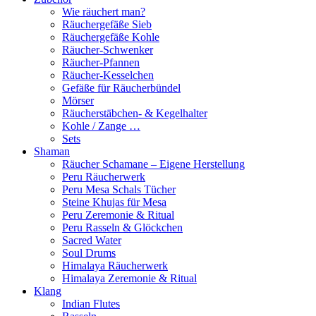
Wie räuchert man?
Räuchergefäße Sieb
Räuchergefäße Kohle
Räucher-Schwenker
Räucher-Pfannen
Räucher-Kesselchen
Gefäße für Räucherbündel
Mörser
Räucherstäbchen- & Kegelhalter
Kohle / Zange …
Sets
Shaman
Räucher Schamane – Eigene Herstellung
Peru Räucherwerk
Peru Mesa Schals Tücher
Steine Khujas für Mesa
Peru Zeremonie & Ritual
Peru Rasseln & Glöckchen
Sacred Water
Soul Drums
Himalaya Räucherwerk
Himalaya Zeremonie & Ritual
Klang
Indian Flutes