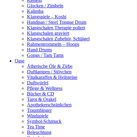
Rasseln
Glocken / Zimbeln
Kalimba
Klangspiele – Koshi
Handpan / Steel Tongue Drum
Klangschalen Therapie poliert
Klangschalen graviert
Klangschalen Zubehör, Schlägel
Rahmentrommeln – Hoops
Hand Drums
Gongs / Tam Tams
Oase
Ätherische Öle & Zirbe
Duftlampen / Stövchen
Vitalkaraffen & Heilsteine
Duftwürfel
Pflege & Wellness
Bücher & CD
Tarot & Orakel
Apothekerschränkchen
Traumfänger
Windspiele
Symbol-Schmuck
Tea Time
Beleuchtung