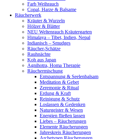
Farb Weihrauch
Copal, Harze & Balsame
Räucherwerk
Kräuter & Wurzeln
Hölzer & Blätter
NEU Weltenrauch Kräutergarten
Himalaya – Tibet, Indien, Nepal
Indianisch – Smudges
Räucher-Schätze
Rauhnächte
Koh aus Japan
Agnihotra, Homa Therapie
Räuchermischung
Entspannung & Seelenbalsam
Meditation & Gebet
Zeremonie & Ritual
Erdung & Kraft
Reinigung & Schutz
Loslassen & Gedenken
Naturgeister & Wesen
Energien fließen lassen
Liebes – Räucherungen
Elemente Räucherungen
Jahreskreis Räucherungen
Archetypen Räucherungen