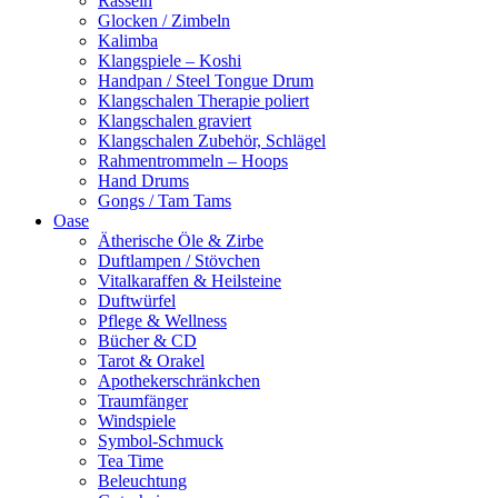
Rasseln
Glocken / Zimbeln
Kalimba
Klangspiele – Koshi
Handpan / Steel Tongue Drum
Klangschalen Therapie poliert
Klangschalen graviert
Klangschalen Zubehör, Schlägel
Rahmentrommeln – Hoops
Hand Drums
Gongs / Tam Tams
Oase
Ätherische Öle & Zirbe
Duftlampen / Stövchen
Vitalkaraffen & Heilsteine
Duftwürfel
Pflege & Wellness
Bücher & CD
Tarot & Orakel
Apothekerschränkchen
Traumfänger
Windspiele
Symbol-Schmuck
Tea Time
Beleuchtung