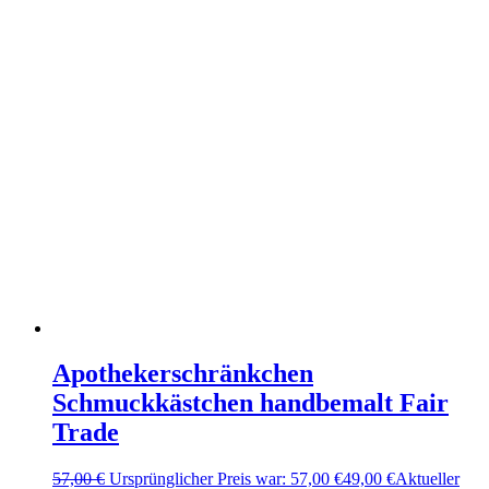
Apothekerschränkchen
Schmuckkästchen handbemalt Fair
Trade
57,00
€
Ursprünglicher Preis war: 57,00 €
49,00
€
Aktueller