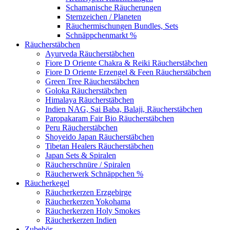
Schamanische Räucherungen
Sternzeichen / Planeten
Räuchermischungen Bundles, Sets
Schnäppchenmarkt %
Räucherstäbchen
Ayurveda Räucherstäbchen
Fiore D Oriente Chakra & Reiki Räucherstäbchen
Fiore D Oriente Erzengel & Feen Räucherstäbchen
Green Tree Räucherstäbchen
Goloka Räucherstäbchen
Himalaya Räucherstäbchen
Indien NAG, Sai Baba, Balaji, Räucherstäbchen
Paropakaram Fair Bio Räucherstäbchen
Peru Räucherstäbchen
Shoyeido Japan Räucherstäbchen
Tibetan Healers Räucherstäbchen
Japan Sets & Spiralen
Räucherschnüre / Spiralen
Räucherwerk Schnäppchen %
Räucherkegel
Räucherkerzen Erzgebirge
Räucherkerzen Yokohama
Räucherkerzen Holy Smokes
Räucherkerzen Indien
Zubehör