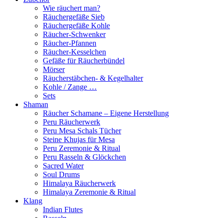
Wie räuchert man?
Räuchergefäße Sieb
Räuchergefäße Kohle
Räucher-Schwenker
Räucher-Pfannen
Räucher-Kesselchen
Gefäße für Räucherbündel
Mörser
Räucherstäbchen- & Kegelhalter
Kohle / Zange …
Sets
Shaman
Räucher Schamane – Eigene Herstellung
Peru Räucherwerk
Peru Mesa Schals Tücher
Steine Khujas für Mesa
Peru Zeremonie & Ritual
Peru Rasseln & Glöckchen
Sacred Water
Soul Drums
Himalaya Räucherwerk
Himalaya Zeremonie & Ritual
Klang
Indian Flutes