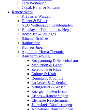
Farb Weihrauch
Copal, Harze & Balsame
Räucherwerk
Kräuter & Wurzeln
Hölzer & Blätter
NEU Weltenrauch Kräutergarten
Himalaya – Tibet, Indien, Nepal
Indianisch – Smudges
Räucher-Schätze
Rauhnächte
Koh aus Japan
Agnihotra, Homa Therapie
Räuchermischung
Entspannung & Seelenbalsam
Meditation & Gebet
Zeremonie & Ritual
Erdung & Kraft
Reinigung & Schutz
Loslassen & Gedenken
Naturgeister & Wesen
Energien fließen lassen
Liebes – Räucherungen
Elemente Räucherungen
Jahreskreis Räucherungen
Archetypen Räucherungen