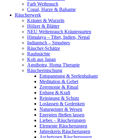
Farb Weihrauch
Copal, Harze & Balsame
Räucherwerk
Kräuter & Wurzeln
Hölzer & Blätter
NEU Weltenrauch Kräutergarten
Himalaya – Tibet, Indien, Nepal
Indianisch – Smudges
Räucher-Schätze
Rauhnächte
Koh aus Japan
Agnihotra, Homa Therapie
Räuchermischung
Entspannung & Seelenbalsam
Meditation & Gebet
Zeremonie & Ritual
Erdung & Kraft
Reinigung & Schutz
Loslassen & Gedenken
Naturgeister & Wesen
Energien fließen lassen
Liebes – Räucherungen
Elemente Räucherungen
Jahreskreis Räucherungen
Archetypen Räucherungen