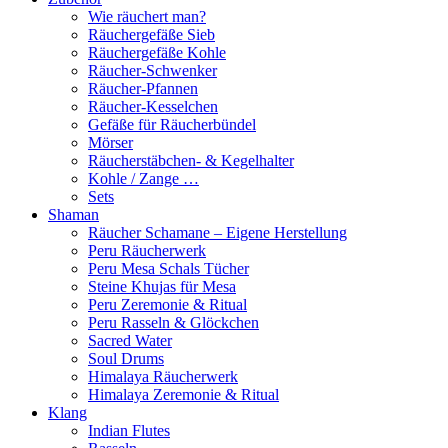
Wie räuchert man?
Räuchergefäße Sieb
Räuchergefäße Kohle
Räucher-Schwenker
Räucher-Pfannen
Räucher-Kesselchen
Gefäße für Räucherbündel
Mörser
Räucherstäbchen- & Kegelhalter
Kohle / Zange …
Sets
Shaman
Räucher Schamane – Eigene Herstellung
Peru Räucherwerk
Peru Mesa Schals Tücher
Steine Khujas für Mesa
Peru Zeremonie & Ritual
Peru Rasseln & Glöckchen
Sacred Water
Soul Drums
Himalaya Räucherwerk
Himalaya Zeremonie & Ritual
Klang
Indian Flutes