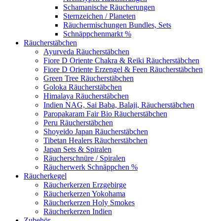
Schamanische Räucherungen
Sternzeichen / Planeten
Räuchermischungen Bundles, Sets
Schnäppchenmarkt %
Räucherstäbchen
Ayurveda Räucherstäbchen
Fiore D Oriente Chakra & Reiki Räucherstäbchen
Fiore D Oriente Erzengel & Feen Räucherstäbchen
Green Tree Räucherstäbchen
Goloka Räucherstäbchen
Himalaya Räucherstäbchen
Indien NAG, Sai Baba, Balaji, Räucherstäbchen
Paropakaram Fair Bio Räucherstäbchen
Peru Räucherstäbchen
Shoyeido Japan Räucherstäbchen
Tibetan Healers Räucherstäbchen
Japan Sets & Spiralen
Räucherschnüre / Spiralen
Räucherwerk Schnäppchen %
Räucherkegel
Räucherkerzen Erzgebirge
Räucherkerzen Yokohama
Räucherkerzen Holy Smokes
Räucherkerzen Indien
Zubehör