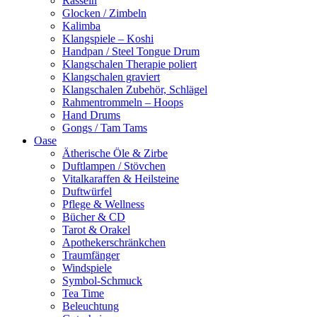
Rasseln
Glocken / Zimbeln
Kalimba
Klangspiele – Koshi
Handpan / Steel Tongue Drum
Klangschalen Therapie poliert
Klangschalen graviert
Klangschalen Zubehör, Schlägel
Rahmentrommeln – Hoops
Hand Drums
Gongs / Tam Tams
Oase
Ätherische Öle & Zirbe
Duftlampen / Stövchen
Vitalkaraffen & Heilsteine
Duftwürfel
Pflege & Wellness
Bücher & CD
Tarot & Orakel
Apothekerschränkchen
Traumfänger
Windspiele
Symbol-Schmuck
Tea Time
Beleuchtung