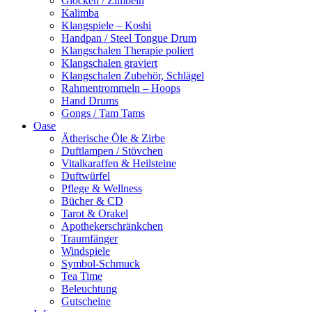
Glocken / Zimbeln
Kalimba
Klangspiele – Koshi
Handpan / Steel Tongue Drum
Klangschalen Therapie poliert
Klangschalen graviert
Klangschalen Zubehör, Schlägel
Rahmentrommeln – Hoops
Hand Drums
Gongs / Tam Tams
Oase
Ätherische Öle & Zirbe
Duftlampen / Stövchen
Vitalkaraffen & Heilsteine
Duftwürfel
Pflege & Wellness
Bücher & CD
Tarot & Orakel
Apothekerschränkchen
Traumfänger
Windspiele
Symbol-Schmuck
Tea Time
Beleuchtung
Gutscheine