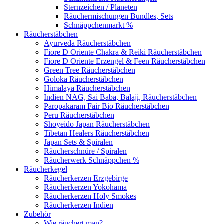
Sternzeichen / Planeten
Räuchermischungen Bundles, Sets
Schnäppchenmarkt %
Räucherstäbchen
Ayurveda Räucherstäbchen
Fiore D Oriente Chakra & Reiki Räucherstäbchen
Fiore D Oriente Erzengel & Feen Räucherstäbchen
Green Tree Räucherstäbchen
Goloka Räucherstäbchen
Himalaya Räucherstäbchen
Indien NAG, Sai Baba, Balaji, Räucherstäbchen
Paropakaram Fair Bio Räucherstäbchen
Peru Räucherstäbchen
Shoyeido Japan Räucherstäbchen
Tibetan Healers Räucherstäbchen
Japan Sets & Spiralen
Räucherschnüre / Spiralen
Räucherwerk Schnäppchen %
Räucherkegel
Räucherkerzen Erzgebirge
Räucherkerzen Yokohama
Räucherkerzen Holy Smokes
Räucherkerzen Indien
Zubehör
Wie räuchert man?