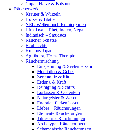
Copal, Harze & Balsame
Räucherwerk
Kräuter & Wurzeln
Hölzer & Blätter
NEU Weltenrauch Kräutergarten
Himalaya – Tibet, Indien, Nepal
Indianisch – Smudges
Räucher-Schätze
Rauhnächte
Koh aus Japan
Agnihotra, Homa Therapie
Räuchermischung
Entspannung & Seelenbalsam
Meditation & Gebet
Zeremonie & Ritual
Erdung & Kraft
Reinigung & Schutz
Loslassen & Gedenken
Naturgeister & Wesen
Energien fließen lassen
Liebes – Räucherungen
Elemente Räucherungen
Jahreskreis Räucherungen
Archetypen Räucherungen
Schamanische Räucherungen