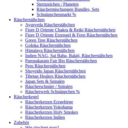
Sternzeichen / Planeten
Räuchermischungen Bundles, Sets
Schnäppchenmarkt %
Räucherstäbchen
Ayurveda Räucherstäbchen
Fiore D Oriente Chakra & Reiki Räucherstäbchen
Fiore D Oriente Erzengel & Feen Räucherstäbchen
Green Tree Räucherstäbchen
Goloka Räucherstäbchen
Himalaya Räucherstäbchen
Indien NAG, Sai Baba, Balaji, Räucherstäbchen
Paropakaram Fair Bio Räucherstäbchen
Peru Räucherstäbchen
Shoyeido Japan Räucherstäbchen
Tibetan Healers Räucherstäbchen
Japan Sets & Spiralen
Räucherschnüre / Spiralen
Räucherwerk Schnäppchen %
Räucherkegel
Räucherkerzen Erzgebirge
Räucherkerzen Yokohama
Räucherkerzen Holy Smokes
Räucherkerzen Indien
Zubehör
Wie räuchert man?