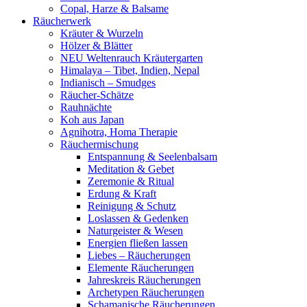
Copal, Harze & Balsame
Räucherwerk
Kräuter & Wurzeln
Hölzer & Blätter
NEU Weltenrauch Kräutergarten
Himalaya – Tibet, Indien, Nepal
Indianisch – Smudges
Räucher-Schätze
Rauhnächte
Koh aus Japan
Agnihotra, Homa Therapie
Räuchermischung
Entspannung & Seelenbalsam
Meditation & Gebet
Zeremonie & Ritual
Erdung & Kraft
Reinigung & Schutz
Loslassen & Gedenken
Naturgeister & Wesen
Energien fließen lassen
Liebes – Räucherungen
Elemente Räucherungen
Jahreskreis Räucherungen
Archetypen Räucherungen
Schamanische Räucherungen