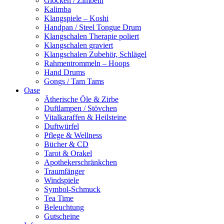
Glocken / Zimbeln
Kalimba
Klangspiele – Koshi
Handpan / Steel Tongue Drum
Klangschalen Therapie poliert
Klangschalen graviert
Klangschalen Zubehör, Schlägel
Rahmentrommeln – Hoops
Hand Drums
Gongs / Tam Tams
Oase
Ätherische Öle & Zirbe
Duftlampen / Stövchen
Vitalkaraffen & Heilsteine
Duftwürfel
Pflege & Wellness
Bücher & CD
Tarot & Orakel
Apothekerschränkchen
Traumfänger
Windspiele
Symbol-Schmuck
Tea Time
Beleuchtung
Gutscheine