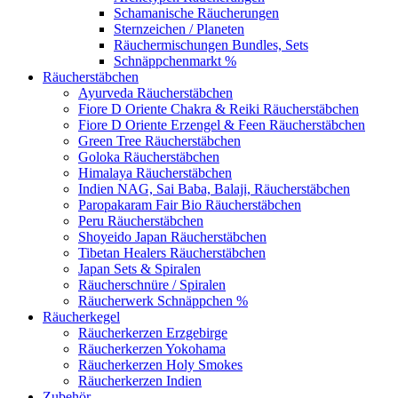
Schamanische Räucherungen
Sternzeichen / Planeten
Räuchermischungen Bundles, Sets
Schnäppchenmarkt %
Räucherstäbchen
Ayurveda Räucherstäbchen
Fiore D Oriente Chakra & Reiki Räucherstäbchen
Fiore D Oriente Erzengel & Feen Räucherstäbchen
Green Tree Räucherstäbchen
Goloka Räucherstäbchen
Himalaya Räucherstäbchen
Indien NAG, Sai Baba, Balaji, Räucherstäbchen
Paropakaram Fair Bio Räucherstäbchen
Peru Räucherstäbchen
Shoyeido Japan Räucherstäbchen
Tibetan Healers Räucherstäbchen
Japan Sets & Spiralen
Räucherschnüre / Spiralen
Räucherwerk Schnäppchen %
Räucherkegel
Räucherkerzen Erzgebirge
Räucherkerzen Yokohama
Räucherkerzen Holy Smokes
Räucherkerzen Indien
Zubehör