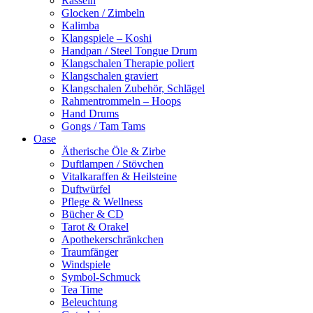
Rasseln
Glocken / Zimbeln
Kalimba
Klangspiele – Koshi
Handpan / Steel Tongue Drum
Klangschalen Therapie poliert
Klangschalen graviert
Klangschalen Zubehör, Schlägel
Rahmentrommeln – Hoops
Hand Drums
Gongs / Tam Tams
Oase
Ätherische Öle & Zirbe
Duftlampen / Stövchen
Vitalkaraffen & Heilsteine
Duftwürfel
Pflege & Wellness
Bücher & CD
Tarot & Orakel
Apothekerschränkchen
Traumfänger
Windspiele
Symbol-Schmuck
Tea Time
Beleuchtung