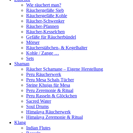
Wie räuchert man?
Räuchergefäße Sieb
Räuchergefäße Kohle
Räucher-Schwenker
Räucher-Pfannen
Räucher-Kesselchen
Gefäße für Räucherbündel
Mörser
Räucherstäbchen- & Kegelhalter
Kohle / Zange …
Sets
Shaman
Räucher Schamane – Eigene Herstellung
Peru Räucherwerk
Peru Mesa Schals Tücher
Steine Khujas für Mesa
Peru Zeremonie & Ritual
Peru Rasseln & Glöckchen
Sacred Water
Soul Drums
Himalaya Räucherwerk
Himalaya Zeremonie & Ritual
Klang
Indian Flutes