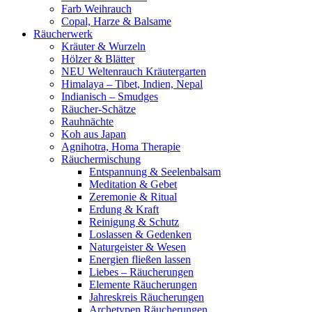
Farb Weihrauch
Copal, Harze & Balsame
Räucherwerk
Kräuter & Wurzeln
Hölzer & Blätter
NEU Weltenrauch Kräutergarten
Himalaya – Tibet, Indien, Nepal
Indianisch – Smudges
Räucher-Schätze
Rauhnächte
Koh aus Japan
Agnihotra, Homa Therapie
Räuchermischung
Entspannung & Seelenbalsam
Meditation & Gebet
Zeremonie & Ritual
Erdung & Kraft
Reinigung & Schutz
Loslassen & Gedenken
Naturgeister & Wesen
Energien fließen lassen
Liebes – Räucherungen
Elemente Räucherungen
Jahreskreis Räucherungen
Archetypen Räucherungen