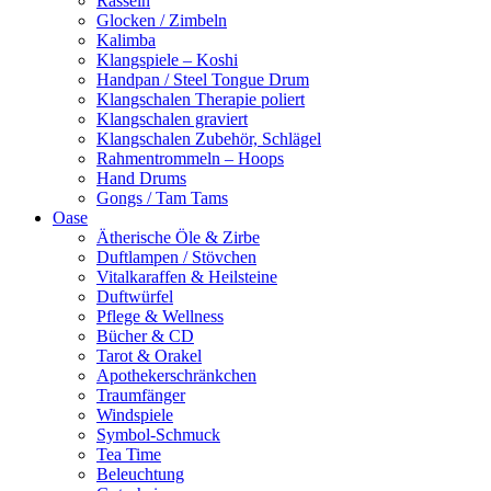
Rasseln
Glocken / Zimbeln
Kalimba
Klangspiele – Koshi
Handpan / Steel Tongue Drum
Klangschalen Therapie poliert
Klangschalen graviert
Klangschalen Zubehör, Schlägel
Rahmentrommeln – Hoops
Hand Drums
Gongs / Tam Tams
Oase
Ätherische Öle & Zirbe
Duftlampen / Stövchen
Vitalkaraffen & Heilsteine
Duftwürfel
Pflege & Wellness
Bücher & CD
Tarot & Orakel
Apothekerschränkchen
Traumfänger
Windspiele
Symbol-Schmuck
Tea Time
Beleuchtung