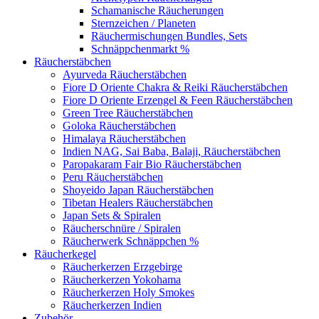
Schamanische Räucherungen
Sternzeichen / Planeten
Räuchermischungen Bundles, Sets
Schnäppchenmarkt %
Räucherstäbchen
Ayurveda Räucherstäbchen
Fiore D Oriente Chakra & Reiki Räucherstäbchen
Fiore D Oriente Erzengel & Feen Räucherstäbchen
Green Tree Räucherstäbchen
Goloka Räucherstäbchen
Himalaya Räucherstäbchen
Indien NAG, Sai Baba, Balaji, Räucherstäbchen
Paropakaram Fair Bio Räucherstäbchen
Peru Räucherstäbchen
Shoyeido Japan Räucherstäbchen
Tibetan Healers Räucherstäbchen
Japan Sets & Spiralen
Räucherschnüre / Spiralen
Räucherwerk Schnäppchen %
Räucherkegel
Räucherkerzen Erzgebirge
Räucherkerzen Yokohama
Räucherkerzen Holy Smokes
Räucherkerzen Indien
Zubehör