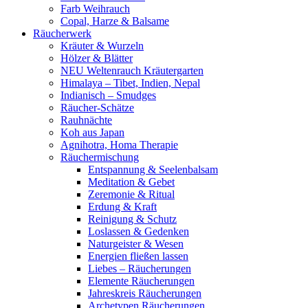
Farb Weihrauch
Copal, Harze & Balsame
Räucherwerk
Kräuter & Wurzeln
Hölzer & Blätter
NEU Weltenrauch Kräutergarten
Himalaya – Tibet, Indien, Nepal
Indianisch – Smudges
Räucher-Schätze
Rauhnächte
Koh aus Japan
Agnihotra, Homa Therapie
Räuchermischung
Entspannung & Seelenbalsam
Meditation & Gebet
Zeremonie & Ritual
Erdung & Kraft
Reinigung & Schutz
Loslassen & Gedenken
Naturgeister & Wesen
Energien fließen lassen
Liebes – Räucherungen
Elemente Räucherungen
Jahreskreis Räucherungen
Archetypen Räucherungen