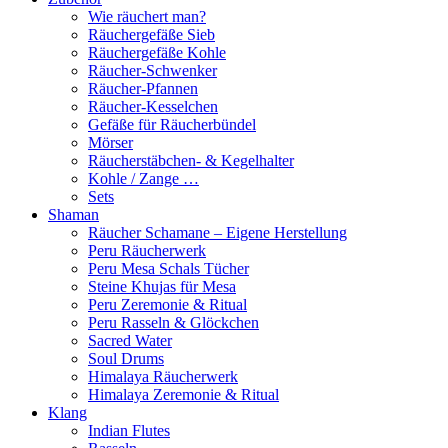
Wie räuchert man?
Räuchergefäße Sieb
Räuchergefäße Kohle
Räucher-Schwenker
Räucher-Pfannen
Räucher-Kesselchen
Gefäße für Räucherbündel
Mörser
Räucherstäbchen- & Kegelhalter
Kohle / Zange …
Sets
Shaman
Räucher Schamane – Eigene Herstellung
Peru Räucherwerk
Peru Mesa Schals Tücher
Steine Khujas für Mesa
Peru Zeremonie & Ritual
Peru Rasseln & Glöckchen
Sacred Water
Soul Drums
Himalaya Räucherwerk
Himalaya Zeremonie & Ritual
Klang
Indian Flutes