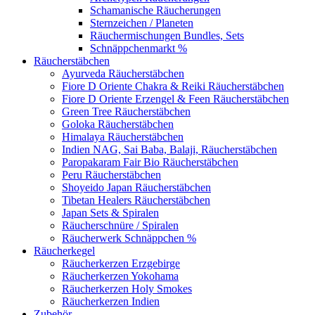
Schamanische Räucherungen
Sternzeichen / Planeten
Räuchermischungen Bundles, Sets
Schnäppchenmarkt %
Räucherstäbchen
Ayurveda Räucherstäbchen
Fiore D Oriente Chakra & Reiki Räucherstäbchen
Fiore D Oriente Erzengel & Feen Räucherstäbchen
Green Tree Räucherstäbchen
Goloka Räucherstäbchen
Himalaya Räucherstäbchen
Indien NAG, Sai Baba, Balaji, Räucherstäbchen
Paropakaram Fair Bio Räucherstäbchen
Peru Räucherstäbchen
Shoyeido Japan Räucherstäbchen
Tibetan Healers Räucherstäbchen
Japan Sets & Spiralen
Räucherschnüre / Spiralen
Räucherwerk Schnäppchen %
Räucherkegel
Räucherkerzen Erzgebirge
Räucherkerzen Yokohama
Räucherkerzen Holy Smokes
Räucherkerzen Indien
Zubehör