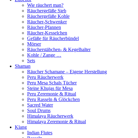
Wie räuchert man?
Räuchergefäße Sieb
Räuchergefäße Kohle
Räucher-Schwenker
Räucher-Pfannen
Räucher-Kesselchen
Gefäße für Räucherbündel
Mörser
Räucherstäbchen- & Kegelhalter
Kohle / Zange …
Sets
Shaman
Räucher Schamane – Eigene Herstellung
Peru Räucherwerk
Peru Mesa Schals Tücher
Steine Khujas für Mesa
Peru Zeremonie & Ritual
Peru Rasseln & Glöckchen
Sacred Water
Soul Drums
Himalaya Räucherwerk
Himalaya Zeremonie & Ritual
Klang
Indian Flutes