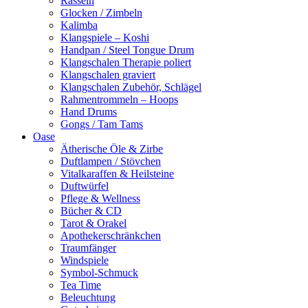
Rasseln
Glocken / Zimbeln
Kalimba
Klangspiele – Koshi
Handpan / Steel Tongue Drum
Klangschalen Therapie poliert
Klangschalen graviert
Klangschalen Zubehör, Schlägel
Rahmentrommeln – Hoops
Hand Drums
Gongs / Tam Tams
Oase
Ätherische Öle & Zirbe
Duftlampen / Stövchen
Vitalkaraffen & Heilsteine
Duftwürfel
Pflege & Wellness
Bücher & CD
Tarot & Orakel
Apothekerschränkchen
Traumfänger
Windspiele
Symbol-Schmuck
Tea Time
Beleuchtung