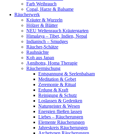
Farb Weihrauch
Copal, Harze & Balsame
Räucherwerk
Kräuter & Wurzeln
Hölzer & Blätter
NEU Weltenrauch Kräutergarten
Himalaya – Tibet, Indien, Nepal
Indianisch – Smudges
Räucher-Schätze
Rauhnächte
Koh aus Japan
Agnihotra, Homa Therapie
Räuchermischung
Entspannung & Seelenbalsam
Meditation & Gebet
Zeremonie & Ritual
Erdung & Kraft
Reinigung & Schutz
Loslassen & Gedenken
Naturgeister & Wesen
Energien fließen lassen
Liebes – Räucherungen
Elemente Räucherungen
Jahreskreis Räucherungen
Archetypen Räucherungen